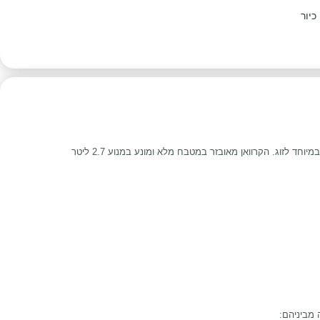
כיור
המבוסס על שלדת טויוטה HiAce משלב נוחות עם איכות על מנת לאפשר לך חופשה חסכונית באוסטרליה. מתאים במיוחד לזוג. הקרוואן מאובזר במטבח מלא ומונע במנוע 2.7 ליטר
 מביניהם: