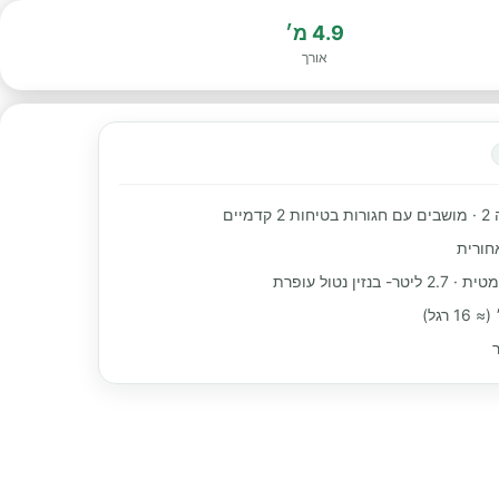
4.9 מ׳
אורך
מיים
חורית
בנזין נטול עופרת
ר