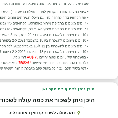
שם השוכר, קטגוריית הקרוואן, תחנת היציאה או החזרה, תאריך 
•
שינוי במקום החזרת הקרוואן לאחר תחילת ההשכרה (ובאישור
•
את הקרוואן צריך להחזיר נקי ועם מיכלי השירותים והמים האפו
•
7 ימים מינימום בתקופת מירוץ באסורסט, לקרוואנים
4/6 נפשות
•
7 ימים מינימום בתקופת מירוץ האי פיליפ, לקרוואנים
4/6 נפשות
•
10 ימים מינימום להשכרות היוצאות
בין 29 במרץ עד 3 באפריל 2021 לקרוואנים Cheapa 6 berth,
•
10 ימים מינימום להשכרות
בין 18 בדצמבר 2021 ל-2 בינואר 2022 לכל הקרוואנים.
•
7 ימים מינימום להשכרות
בין 11 ל-16 באפריל 2022 לכל הקרוואנים.
•
10 ימים מינימום להשכרות
בין 18 בדצמבר 2022 ל-2 בינואר 2023 לכל הקרוואנים.
•
בהשכרות של 5 ימים ומטה יחוייבו
75 $AU
דמי ניקוי.
• לביטוח התהפכות רכב יחיד יש מינימום
750$AU
והוא אפשרי 
• דמי ביטול חינם עבור כל ביטול עקב מגבלת קורונה רשמית ש
היכן ניתן לאסוף את הקרוואן
היכן ניתן לשכור את כמה עולה לשכור קרוו
כמה עולה לשכור קרוואן באוסטרליה