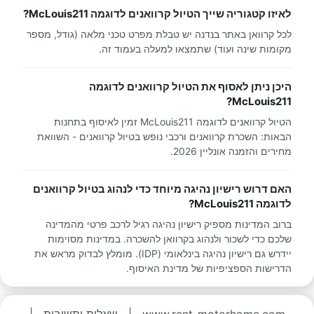
לאיזו קטגוריה שייך הטיול קרוואנים לדוגמה McLouis211?
לכל קרוואן באתר בנדנה יש טבלת מפרט טכני מלאה (גודל, מספר
מקומות שינה ועוד) שתמצאו למעלה בעמוד זה.
היכן ניתן לאסוף את הטיול קרוואנים לדוגמה
McLouis211?
הטיול קרוואנים לדוגמה McLouis211 זמין לאיסוף בתחנות
הבאות: השכרת קרוואנים ורכבי נופש בטיול קרוואנים - השוואת
מחירים והזמנה אונליין 2026.
האם דרוש רישיון נהיגה מיוחד כדי לנהוג בטיול קרוואנים
לדוגמה McLouis211?
ברוב המדינות מספיק רישיון נהיגה רגיל לרכב פרטי מהמדינה
שלכם כדי לשכור ולנהוג בקרוואן להשכרה. במדינות מסוימות
יידרש גם רישיון נהיגה בינלאומי (IDP). מומלץ לבדוק מראש את
הדרישות הספציפיות של מדינת האיסוף.
www.rent-motorhome.com
|
שאלות ותשובות
|