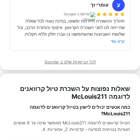
מתוקתק ונקי, במשרדי חברת קרוואנים נקייה ונעימה, עם 
ע
עומרי זך
פורסם ב-Google
תהליך ההשכרה היה נוח ופשוט, בנדנה נענה לכל שאלה 
שהייתה לנו לפני השכרת הקרוואן. איסוף והחזרת הרכב, וכל 
תודה אבי!
מאוד מומלץ לכל מי שרוצה לעשות חופשה בקרוואן.
קרא עוד
לכל הביקורות שלנו ב-Google
שאלות נפוצות על השכרת טיול קרוואנים
לדוגמה McLouis211
כמה אנשים יכולים לישון בטיול קרוואנים לדוגמה
McLouis211?
הטיול קרוואנים לדוגמה McLouis211 מאפשר שינה עד 6 אנשים.
חגורות בטיחות לנסיעה - קדמיות: 2, אחוריות: 4.