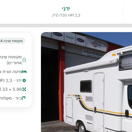
ידני
2,3 JTD (130 HP)
מקומות שינה 4
אחוריים)
מיטה זוגית א
ידני · 2,3 JTD (130 HP)
5.99 × 2.33 מ׳ (≈ 20 רגל)
כיור · מקלחת