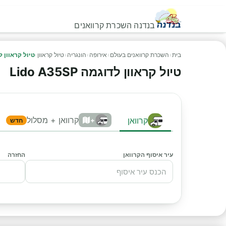
בנדנה השכרת קרוואנים
בית
›
השכרת קרוואנים בעולם
›
אירופה
›
הונגריה
›
טיול קראוון
›
טיול קראוון לדוגמה 
טיול קראוון לדוגמה Lido A35SP
קרוואן + מסלול
קרוואן
+
חדש
עיר איסוף הקרוואן
החזרה