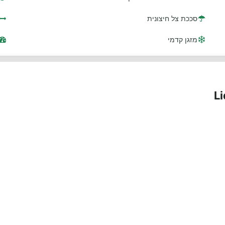
סככת צל חיצונית
מזגן קדמי