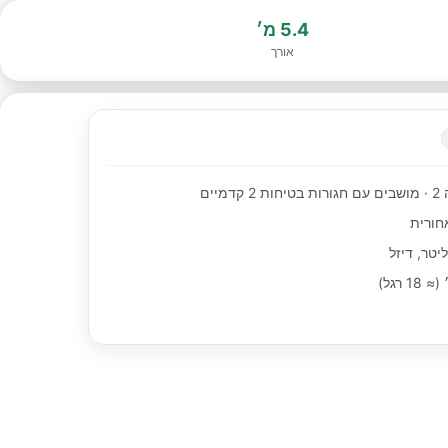
5.4 מ׳
אורך
מיים
חורית