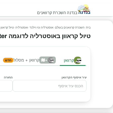
בנדנה השכרת קרוואנים
בית
›
השכרת קרוואנים בעולם
›
אוסטרליה וניו זילנד
›
אוסטרליה
›
טיול קראוון
טיול קראוון באוסטרליה לדוגמה Coaster
קרוואן + מסלול
קרוואן
+
חדש
עיר איסוף הקרוואן
החזרה