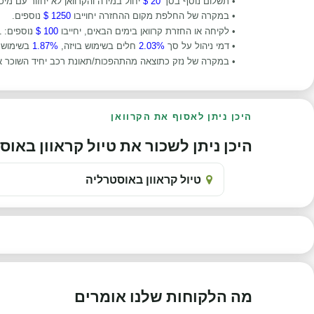
•
תשלום נוסף בסך
20 $
יחול במידה והקרוואן לא יחזור עם מיכ
• במקרה של החלפת מקום ההחזרה יחוייבו
1250 $
נוספים.
• לקיחה או החזרת קרוואן בימים הבאים, יחייבו
100 $
נוספים: 1 בינואר, 27 בינואר, 19 באפריל, 22 באפריל, 25 באפריל, 26 בדצמבר (או חגים לאומיים שיוכרזו לאותם ימים).
• דמי ניהול על סך
2.03%
חלים בשימוש בויזה,
1.87%
בשימוש 
• במקרה של נזק כתוצאה מהתהפכות/תאונת רכב יחיד השוכר א
היכן ניתן לאסוף את הקרוואן
היכן ניתן לשכור את טיול קראוון באוסטרלי
טיול קראוון באוסטרליה
מה הלקוחות שלנו אומרים