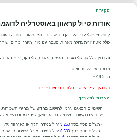
סקירה
אודות טיול קראוון באוסטרליה לדוגמה oaster
קרוואן אידיאלי לזוג. הקרוואן החדש ביותר בצי. מאובזר בצורה הטוב
כולל
מיטה זוגית גדולה מאחור,
מטבח עם כיור, מקרר וכיריים,
שירותי
הקרוואן כולל גם כלי מטבח, מצעים, מגבות, כלי ניקוי, כיריים גז, מקר
מבוסס על שלדת טויוטה
מודל 2019
בקרוואן זה אין אפשרות לחבר כיסאות ילדים
הערות לתעריף
השינויים הבאים יגרמו לחישוב מחדש של מחירי השכירות. ה
שינוי שם השוכר; שינוי גודל הקרוואן; שינוי מקום היציאה
• תשלום נוסף בסך
250 $
יחול במידה והקרוואן לא יחזור נקי.
• תשלום נוסף בסך
500 $
יחול במידה ומיכלי השירותים והמים ה