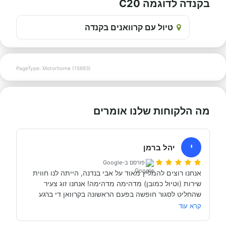
בקנדה לדוגמה C20
טיול עם קרוואנים בקנדה
PageType: Motorhome (15693)
מה הלקוחות שלנו אומרים
י
יהל ברמן
פורסם ב-Google
אנחנו רוצים להמליץ מאוד על אבי בנדנה, הייתה לנו חווית 
שירות (וטיול כמובן) מדהימה מדהימה! אנחנו זוג צעיר 
שהחליט לסגור חופשה בפעם הראשונה בקרוואן די ברגע 
האחרון (נפלאות הקורונה אפשרו לנו את זה, כי משיחה 
קרא עוד
והבנה עם אבי בנדנה ומקריאה באינטרנט הבנו שבד״כ 