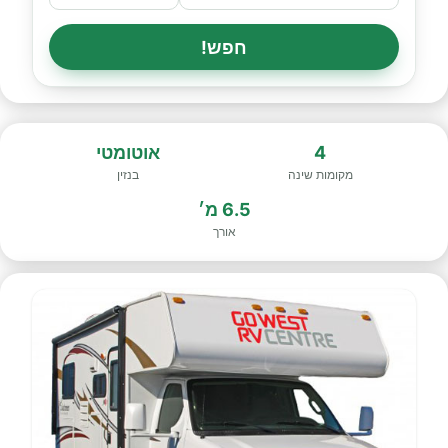
חפש!
4
אוטומטי
מקומות שינה
בנזין
6.5 מ׳
אורך