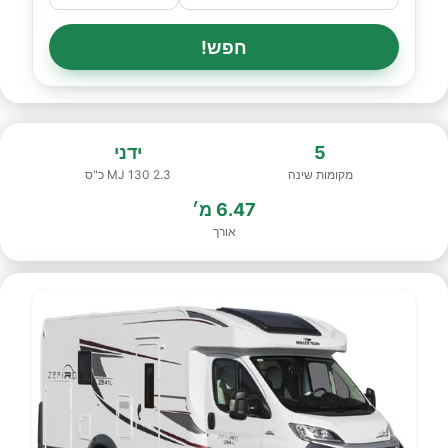
חפש!
5
ידני
מקומות שינה
2.3 MJ 130 כ"ס
6.47 מ׳
אורך