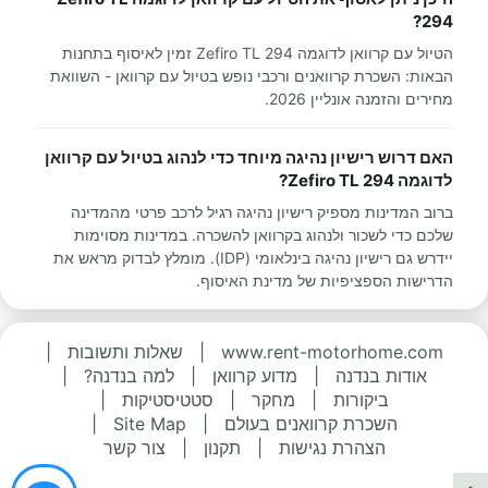
294?
הטיול עם קרוואן לדוגמה Zefiro TL 294 זמין לאיסוף בתחנות
הבאות: השכרת קרוואנים ורכבי נופש בטיול עם קרוואן - השוואת
מחירים והזמנה אונליין 2026.
האם דרוש רישיון נהיגה מיוחד כדי לנהוג בטיול עם קרוואן
לדוגמה Zefiro TL 294?
ברוב המדינות מספיק רישיון נהיגה רגיל לרכב פרטי מהמדינה
שלכם כדי לשכור ולנהוג בקרוואן להשכרה. במדינות מסוימות
יידרש גם רישיון נהיגה בינלאומי (IDP). מומלץ לבדוק מראש את
הדרישות הספציפיות של מדינת האיסוף.
www.rent-motorhome.com
|
שאלות ותשובות
|
אודות בנדנה
|
מדוע קרוואן
|
למה בנדנה?
|
ביקורות
|
מחקר
|
סטטיסטיקות
|
השכרת קרוואנים בעולם
|
Site Map
|
הצהרת נגישות
|
תקנון
|
צור קשר