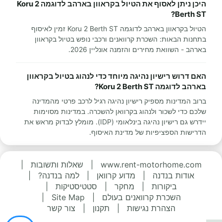
היכן ניתן לאסוף את הטיול בקראוון בארהב לדוגמה Koru 2
Berth ST?
הטיול בקראוון בארהב לדוגמה Koru 2 Berth ST זמין לאיסוף
בתחנות הבאות: השכרת קרוואנים ורכבי נופש בטיול בקראוון
בארהב - השוואת מחירים והזמנה אונליין 2026.
האם דרוש רישיון נהיגה מיוחד כדי לנהוג בטיול בקראוון
בארהב לדוגמה Koru 2 Berth ST?
ברוב המדינות מספיק רישיון נהיגה רגיל לרכב פרטי מהמדינה
שלכם כדי לשכור ולנהוג בקרוואן להשכרה. במדינות מסוימות
יידרש גם רישיון נהיגה בינלאומי (IDP). מומלץ לבדוק מראש את
הדרישות הספציפיות של מדינת האיסוף.
www.rent-motorhome.com
|
שאלות ותשובות
|
אודות בנדנה
|
מדוע קרוואן
|
למה בנדנה?
|
ביקורות
|
מחקר
|
סטטיסטיקות
|
השכרת קרוואנים בעולם
|
Site Map
|
הצהרת נגישות
|
תקנון
|
צור קשר