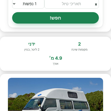
חפש!
2
ידני
מקומות שינה
2 ליטר, בנזין
4.9 מ׳
אורך