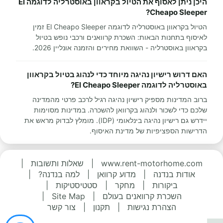
היכן ניתן לאסוף את הטיול בקראוון באוסטרליה לדוגמה El
Cheapo Sleeper?
הטיול בקראוון באוסטרליה לדוגמה El Cheapo Sleeper זמין
לאיסוף בתחנות הבאות: השכרת קרוואנים ורכבי נופש בטיול
בקראוון באוסטרליה - השוואת מחירים והזמנה אונליין 2026.
האם דרוש רישיון נהיגה מיוחד כדי לנהוג בטיול בקראוון
באוסטרליה לדוגמה El Cheapo Sleeper?
ברוב המדינות מספיק רישיון נהיגה רגיל לרכב פרטי מהמדינה
שלכם כדי לשכור ולנהוג בקרוואן להשכרה. במדינות מסוימות
יידרש גם רישיון נהיגה בינלאומי (IDP). מומלץ לבדוק מראש את
הדרישות הספציפיות של מדינת האיסוף.
www.rent-motorhome.com
|
שאלות ותשובות
|
אודות בנדנה
|
מדוע קרוואן
|
למה בנדנה?
|
ביקורות
|
מחקר
|
סטטיסטיקות
|
השכרת קרוואנים בעולם
|
Site Map
|
הצהרת נגישות
|
תקנון
|
צור קשר