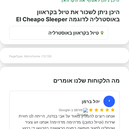
היכן ניתן לאסוף את הקרוואן
היכן ניתן לשכור את טיול בקראוון
באוסטרליה לדוגמה El Cheapo Sleeper
טיול בקראוון באוסטרליה
PageType: Motorhome (15726)
מה הלקוחות שלנו אומרים
י
יהל ברמן
פורסם ב-Google
אנחנו רוצים להמליץ מאוד על אבי בנדנה, הייתה לנו חווית 
שירות (וטיול כמובן) מדהימה מדהימה! אנחנו זוג צעיר 
שהחליט לסגור חופשה בפעם הראשונה בקרוואן די ברגע 