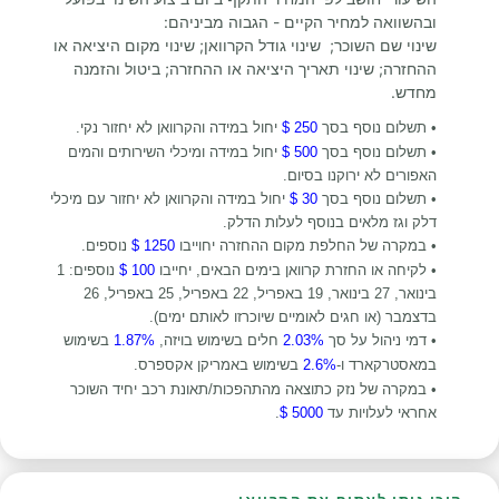
ובהשוואה למחיר הקיים - הגבוה מביניהם:
שינוי שם השוכר; שינוי גודל הקרוואן; שינוי מקום היציאה או
ההחזרה; שינוי תאריך היציאה או ההחזרה; ביטול והזמנה
מחדש.
• תשלום נוסף בסך
250 $
יחול במידה והקרוואן לא יחזור נקי.
• תשלום נוסף בסך
500 $
יחול במידה ומיכלי השירותים והמים
האפורים לא ירוקנו בסיום.
•
תשלום נוסף בסך
30 $
יחול במידה והקרוואן לא יחזור עם מיכלי
דלק וגז מלאים בנוסף לעלות הדלק.
• במקרה של החלפת מקום ההחזרה יחוייבו
1250 $
נוספים.
• לקיחה או החזרת קרוואן בימים הבאים, יחייבו
100 $
נוספים: 1
בינואר, 27 בינואר, 19 באפריל, 22 באפריל, 25 באפריל, 26
בדצמבר (או חגים לאומיים שיוכרזו לאותם ימים).
• דמי ניהול על סך
2.03%
חלים בשימוש בויזה,
1.87%
בשימוש
במאסטרקארד ו-
2.6%
בשימוש באמריקן אקספרס.
• במקרה של נזק כתוצאה מהתהפכות/תאונת רכב יחיד השוכר
אחראי לעלויות עד
5000 $
.