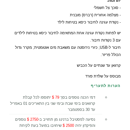
יתרונות:
- סוכך צל חשמלי
- מצלמה אחורית (רברס) מובנית
- נקודת עגינה לחיבור כיסא בטיחות לילד
יש לפחות נקודת עגינה אחת המתאימה לחיבור כיסא בטיחות לילדים
עם 3 נקודות חיבור.
חיבור ל-USB; כיורי נירוסטה עם משאבת מים אוטומטית; מקרר גדול
הכולל פריזר.
קרוואן עד שנתיים על הכביש
מבוסס על שלדת פורד
הערות לתעריף
דמי הכנה נוספים בסך
79 $
יתוספו לכל קבלת
קרוואנים בימי שבת ובימי שני בין התאריכים 01 באפריל
עד 30 בספטמבר
נסיעה לפסטיבל ברנינג מן תחוייב ב-
2750 $
נוספים
והפיקדון יהיה
2500 $
שיחויבו בפועל בעת לקיחת