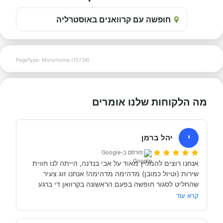
חופשה עם קרוואנים באוסטרליה
PageType: Motorhome (15734)
מה הלקוחות שלנו אומרים
י
יהל ברמן
פורסם ב-Google
אנחנו רוצים להמליץ מאוד על אבי בנדנה, הייתה לנו חווית 
שירות (וטיול כמובן) מדהימה מדהימה! אנחנו זוג צעיר 
שהחליט לסגור חופשה בפעם הראשונה בקרוואן די ברגע 
האחרון (נפלאות הקורונה אפשרו לנו את זה, כי משיחה 
קרא עוד
והבנה עם אבי בנדנה ומקריאה באינטרנט הבנו שבד״כ 