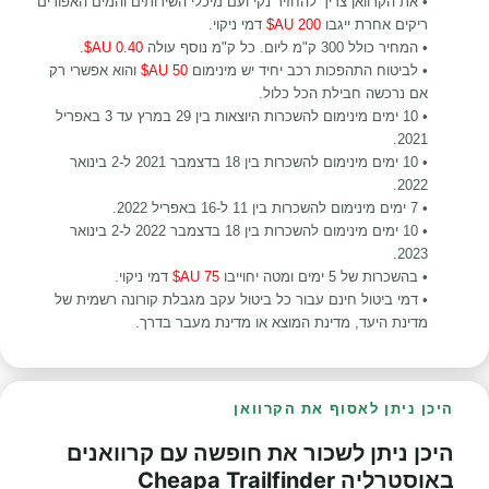
• את הקרוואן צריך להחזיר נקי ועם מיכלי השירותים והמים האפורים
ריקים אחרת ייגבו
200 AU$
דמי ניקוי.
• המחיר כולל 300 ק"מ ליום. כל ק"מ נוסף עולה
0.40 AU$
.
• לביטוח התהפכות רכב יחיד יש מינימום
50 AU$
והוא אפשרי רק
אם נרכשה חבילת הכל כלול.
•
10 ימים מינימום להשכרות היוצאות
בין 29 במרץ עד 3 באפריל
.
2021
•
10 ימים מינימום להשכרות
בין 18 בדצמבר 2021 ל-2 בינואר
2022.
•
7 ימים מינימום להשכרות
בין 11 ל-16 באפריל 2022.
•
10 ימים מינימום להשכרות
בין 18 בדצמבר 2022 ל-2 בינואר
2023.
• בהשכרות של 5 ימים ומטה יחוייבו
75 AU$
דמי ניקוי.
• דמי ביטול חינם עבור כל ביטול עקב מגבלת קורונה רשמית של
מדינת היעד, מדינת המוצא או מדינת מעבר בדרך.
היכן ניתן לאסוף את הקרוואן
היכן ניתן לשכור את חופשה עם קרוואנים
באוסטרליה Cheapa Trailfinder