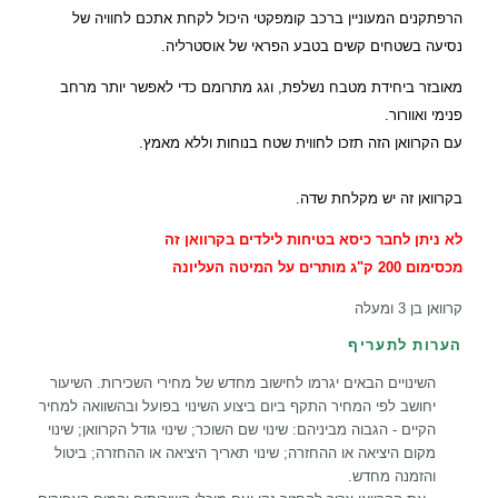
הרפתקנים המעוניין ברכב קומפקטי היכול לקחת אתכם לחוויה של
נסיעה בשטחים קשים בטבע הפראי של אוסטרליה.
מאובזר ביחידת מטבח נשלפת, וגג מתרומם כדי לאפשר יותר מרחב
פנימי ואוורור.
עם הקרוואן הזה תזכו לחווית שטח בנוחות וללא מאמץ.
בקרוואן זה יש מקלחת שדה.
לא ניתן לחבר כיסא בטיחות לילדים בקרוואן זה
מכסימום 200 ק"ג מותרים על המיטה העליונה
קרוואן בן 3 ומעלה
הערות לתעריף
השינויים הבאים יגרמו לחישוב מחדש של מחירי השכירות. השיעור
יחושב לפי המחיר התקף ביום ביצוע השינוי בפועל ובהשוואה למחיר
הקיים - הגבוה מביניהם: שינוי שם השוכר; שינוי גודל הקרוואן; שינוי
מקום היציאה או ההחזרה; שינוי תאריך היציאה או ההחזרה; ביטול
והזמנה מחדש.