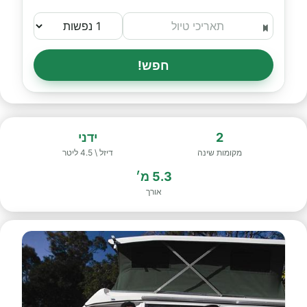
חפש!
2
ידני
מקומות שינה
דיזל \ 4.5 ליטר
5.3 מ׳
אורך