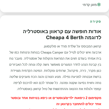
מזגן קדמי
סקירה
אודות חופשה עם קראוון באוסטרליה
לדוגמה Cheapa 4 Berth
קרוואן המבוסס על שלדת פורד או פולקסווגן.
ארבעה איש יכולים לטייל עם Cheapa Camper בנוחות ונינוחות כמו של
בית אמיתי בעודם חווים את המראות והקולות של אוסטרליה. מעבר נוח
בין קבינת הנהג לחדר המגורים מאפשר גישה קלה ונוחה לכל האביזרים
כגון מקרר, כירה, מיקרוגל, שרותים ומקלחת. המיטה הקדמית מצויידת
ברשת אבטחה למניעת נפילה. מנוע הטורבו והגה הכח מעניקים שליטה
נוחה וחווית נסיעה שקטה ומהנה. כל שנותר לכם הוא להיכנס לצ'יפה
קמפר ולגלות את ההנאה וההתרגשות של טיול קרוואן באוסטרליה.
מקסימום 2 כיסאות ילדים/בוסטרים או כיסא בטיחות אחד ובוסטר
אחד יכולים להתחבר בקרוואן זה