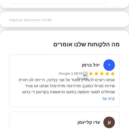
PageType: Motorhome (15738)
מה הלקוחות שלנו אומרים
י
יהל ברמן
פורסם ב-Google
אנחנו רוצים להמליץ מאוד על אבי בנדנה, הייתה לנו חווית 
שירות (וטיול כמובן) מדהימה מדהימה! אנחנו זוג צעיר 
שהחליט לסגור חופשה בפעם הראשונה בקרוואן די ברגע 
האחרון (נפלאות הקורונה אפשרו לנו את זה, כי משיחה 
קרא עוד
והבנה עם אבי בנדנה ומקריאה באינטרנט הבנו שבד״כ 
התקשרנו והתייעצנו עם מעט מאוד סוכנויות נוספות וברגע 
ע
השיחה הראשון עם אבי בנדנה הרגשנו שאנחנו מדברים עם 
עדו קליינמן
אדם מקצועי, נחמד, קשוב לצרכים שלנו- שמנסה באמת 