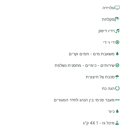
טלויזיה
מקלחת
רדיו דיסק
די וי די
משאבת מים - חמים וקרים
שירותים - כימיים - מחסנית נשלפת
סככת צל חיצונית
הגה כח
מעבר פנימי בין הנהג לחדר המגורים
כיור
מיכל גז - 1 4X ק"ג