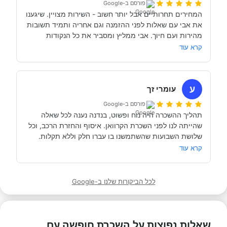
פורסם ב-Google
לסגור לנו את החופשה הטובה והמתאימה ביותר עבורנו. הוא 
המחירים תחרותיים אבל יותר חשוב - השירות מצויין. שיגענו 
היה זמין לכל שאלה, לפני ובמהלך השהות שלנו (וכמעט ולא 
את אבי עם שאלות לפני ההזמנה וגם אחריה ותמיד תשובות 
מהירות ועם חיוך. אבי ממליץ ומסביר את כל הנקודות 
של אבי לפני הנסיעה- היו מקצועיים ונתנו מענה מלא לכל 
שקשורות להשכרת הקראוון ותפעולו. מאוד מומלץ. אנחנו 
קרא עוד
כבר מדמיינים את סיבוב הקראוון הבא אצל אבי....
השכרנו את הקרוואן בדורטמונד, בגרמניה- קיבלנו את האוטו 
מתוקתק ונקי, במשרדי חברת קרוואנים נקייה ונעימה, עם 
ע
עומרי זך
פורסם ב-Google
תהליך ההשכרה היה נוח ופשוט, בנדנה נענה לכל שאלה 
שהייתה לנו לפני השכרת הקרוואן. איסוף והחזרת הרכב, וכל 
תודה אבי!
מאוד מומלץ לכל מי שרוצה לעשות חופשה בקרוואן.
קרא עוד
לכל הביקורות שלנו ב-Google
שאלות נפוצות על השכרת חופשה עם