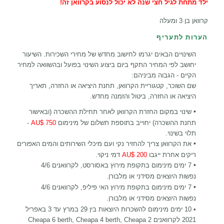
ילד מתחת לגיל חצי שנה לא יכול לנסוע בקרוואן זה!
קרוואן בן 3 ומעלה
הערות לתעריף
השינויים הבאים יגרמו לחישוב מחדש של מחירי השכירות. השיעור
יחושב לפי המחיר התקף ביום ביצוע השינוי בפועל ובהשוואה למחיר
הקיים - הגבוה מביניהם:
שם השוכר, קטגוריית הקרוואן, תחנת היציאה או החזרה, תאריך
היציאה או החזרה, ביטול והזמנה מחדש.
•
שינוי במקום החזרת הקרוואן לאחר תחילת ההשכרה (ובאישור
תחנת ההשכרה) יחוייב בתוספת תשלום של מינימום
750 $AU
-
תלוי בשינוי.
•
את הקרוואן צריך להחזיר נקי ועם מיכלי השירותים והמים האפורים
ריקים אחרת ייגבו
200 $AU
דמי ניקוי.
•
7 ימים מינימום בתקופת מירוץ באסורסט, לקרוואנים
4/6
נפשות
היוצאים מסידני או מלבורן.
•
7 ימים מינימום בתקופת מירוץ האי פיליפ, לקרוואנים
4/6
נפשות
היוצאים מסידני או מלבורן.
•
10 ימים מינימום להשכרות היוצאות
בין 29 במרץ עד 3 באפריל
2021 לקרוואנים Cheapa 6 berth,
Cheapa 2
Cheapa 4 berth,