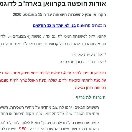
אודות חופשה בקרוואן בארה"ב לדוגמה rseus
הקרוואן זמין להשכרות היוצאות עד ה-15 באוגוסט 2020
מובטחים קרוואנים
בני לא יותר מ-12 חודשים
קרוואן גדול למשפחה המטיילת עם עד 7 נפשות
(4 מבוגרים ו-3 ילדים קטנים)
ההנאה והמרחב למחיה בטיול קרוואנים נינוח בארה"ב. את חבילת האיבזור המושלמת מרכיבים נוספים כגון טלו
* נקודת עגינה לאייפוד
* שלדת פורד - דופן מתרחבת
בקרוואן זה ניתן לחבר עד 4 כיסאות ילדים: כיסא תינוק אחד - נגד כיוון הנסיעה, 2 כיסאות ילדים - עם כיוון הנסיעה ו-3 בוסטרים - עם כיוון הנסיעה (אפשר לשלב בין כולם - מקסימום 4 סה"כ)
על מנת להתקין כיסאות ילדים, שולחן פינת האוכל צריך להיות מונ
בטיחות בזמן נסיעה.
הערות לתעריף
השינויים הבאים יגרמו לחישוב מחדש של מחירי השכירות. השיעו
שינוי שם השוכר; שינוי גודל הקרוואן; שינוי מקום היציאה או הה
• מינימום השכרה ל"חבילת החיסכון" הוא 5 לילות ולחבילת "הכל כלול" (פרימיום) 10 לילות.
•
החזר דמי נסיעה משדה התעופה הקרוב: עד
50 $
. חייבים לה