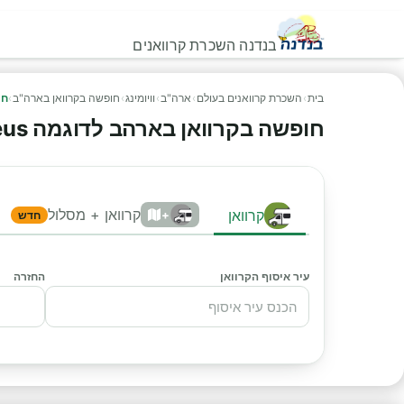
בנדנה השכרת קרוואנים
בית
›
השכרת קרוואנים בעולם
›
ארה"ב
›
וויומינג
›
חופשה בקרוואן בארה"ב
›
חו
חופשה בקרוואן בארהב לדוגמה Perseus
קרוואן + מסלול
קרוואן
+
חדש
עיר איסוף הקרוואן
החזרה