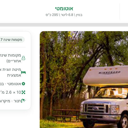
אוטומטי
בנזין \ 6.8 ליטר \ 295 כ"ס
מקומות שינה 7
אחוריים)
מיטה זוגית א
אמצעית
אוטומטי · בנזין \ 6.8 ליטר 
10 × 2.6 מ׳ (≈ 33 רגל)
תנור · מיקרוג