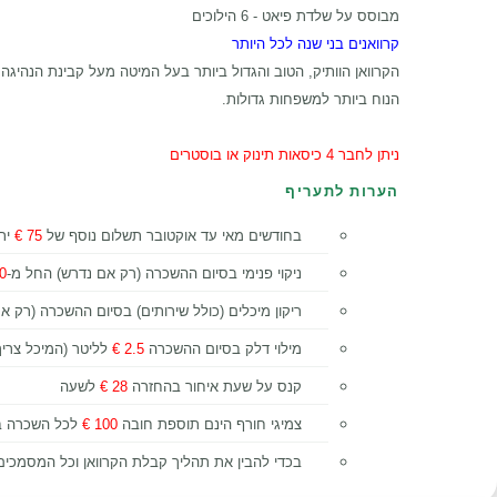
מבוסס על שלדת פיאט - 6 הילוכים
קרוואנים בני שנה לכל היותר
הקרוואן הוותיק, הטוב והגדול ביותר בעל המיטה מעל קבינת הנהיגה.
הנוח ביותר למשפחות גדולות.
ניתן לחבר 4 כיסאות תינוק או בוסטרים
הערות לתעריף
בחודשים מאי עד אוקטובר תשלום נוסף של
75 €
יתו
ניקוי פנימי בסיום ההשכרה (רק אם נדרש) החל מ-
 €
ריקון מיכלים (כולל שירותים) בסיום ההשכרה (רק א
מילוי דלק בסיום ההשכרה
2.5 €
לליטר (המיכל צריך
קנס על שעת איחור בהחזרה
28 €
לשעה
צמיגי חורף הינם תוספת חובה
100 €
לכל השכרה בי
בכדי להבין את תהליך קבלת הקרוואן וכל המסמכים