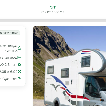
ידני
2.3 ליטר \ 120 כ"ס
מקומות שינה 6
אחוריים)
מיטה זוגית א
ידני · 2.3 ליטר \ 120 כ"ס
6.99 × 2.35 מ׳ (≈ 23 רגל)
כיור · מקלחת