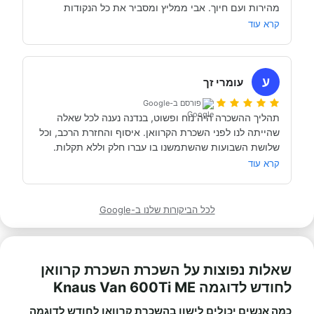
מהירות ועם חיוך. אבי ממליץ ומסביר את כל הנקודות 
של אבי לפני הנסיעה- היו מקצועיים ונתנו מענה מלא לכל 
שקשורות להשכרת הקראוון ותפעולו. מאוד מומלץ. אנחנו 
קרא עוד
כבר מדמיינים את סיבוב הקראוון הבא אצל אבי....
השכרנו את הקרוואן בדורטמונד, בגרמניה- קיבלנו את האוטו 
מתוקתק ונקי, במשרדי חברת קרוואנים נקייה ונעימה, עם 
ע
עומרי זך
פורסם ב-Google
תהליך ההשכרה היה נוח ופשוט, בנדנה נענה לכל שאלה 
שהייתה לנו לפני השכרת הקרוואן. איסוף והחזרת הרכב, וכל 
תודה אבי!
מאוד מומלץ לכל מי שרוצה לעשות חופשה בקרוואן.
קרא עוד
לכל הביקורות שלנו ב-Google
שאלות נפוצות על השכרת השכרת קרוואן
לחודש לדוגמה Knaus Van 600Ti ME
כמה אנשים יכולים לישון בהשכרת קרוואן לחודש לדוגמה