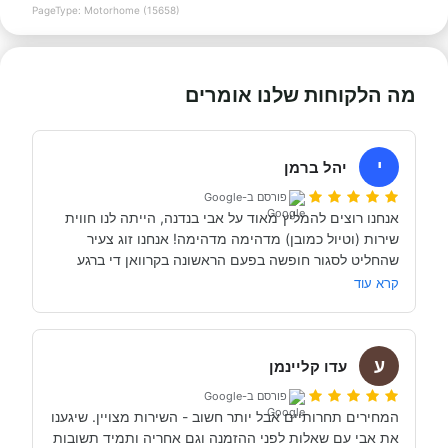
PageType: Motorhome (15658)
מה הלקוחות שלנו אומרים
י
יהל ברמן
פורסם ב-Google
אנחנו רוצים להמליץ מאוד על אבי בנדנה, הייתה לנו חווית 
שירות (וטיול כמובן) מדהימה מדהימה! אנחנו זוג צעיר 
שהחליט לסגור חופשה בפעם הראשונה בקרוואן די ברגע 
האחרון (נפלאות הקורונה אפשרו לנו את זה, כי משיחה 
קרא עוד
והבנה עם אבי בנדנה ומקריאה באינטרנט הבנו שבד״כ 
התקשרנו והתייעצנו עם מעט מאוד סוכנויות נוספות וברגע 
ע
השיחה הראשון עם אבי בנדנה הרגשנו שאנחנו מדברים עם 
עדו קליינמן
אדם מקצועי, נחמד, קשוב לצרכים שלנו- שמנסה באמת 
פורסם ב-Google
לסגור לנו את החופשה הטובה והמתאימה ביותר עבורנו. הוא 
המחירים תחרותיים אבל יותר חשוב - השירות מצויין. שיגענו 
היה זמין לכל שאלה, לפני ובמהלך השהות שלנו (וכמעט ולא 
את אבי עם שאלות לפני ההזמנה וגם אחריה ותמיד תשובות 