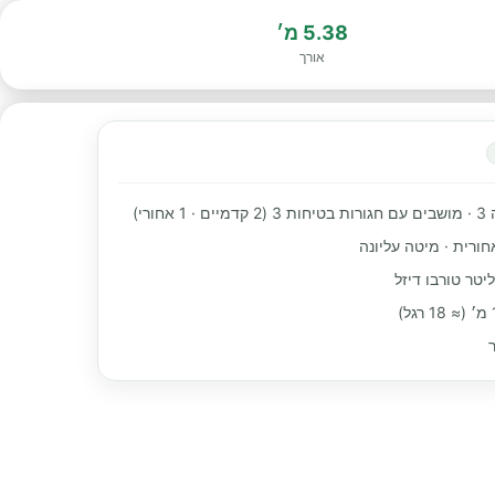
5.38 מ׳
אורך
חורי)
חורית · מיטה עליונה
ר