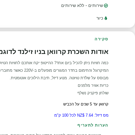
שירותים - ללא שירותים
כיור
סקירה
אודות השכרת קרוואן בניו זילנד לדוגמה top
כמה חוויות ניתן להכיל ביום אחד? ההייטופ יקח אותכם לחוויות הט
המיקרוגל והחימום בחדר המגורים מופעלים ב-220V כאשר מחוברים למתח חיצוני.
מבוסס על שלדת טויוטה. מנוע דיזל, תיבת הילוכים אוטומטית.
כריות אוויר מלפנים
שולחן פיקניק נשלף
קרוואן עד 5 שנים על הכביש
מס דיזל: 7.64
$NZ לכל 100 ק"מ
הערות לתעריף