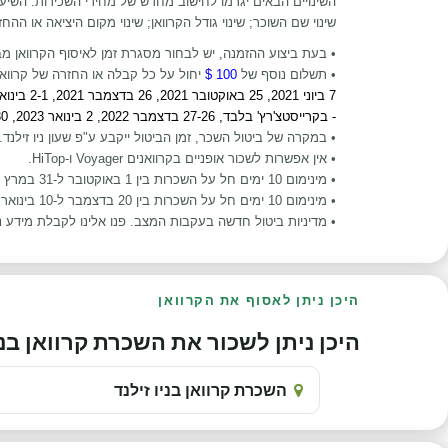
השינויים הבאים יגרמו לחישוב מחדש של מחירי השכירות. השיעו
שינוי שם השוכר; שינוי גודל הקרוואן; שינוי מקום היציאה או הה
• בעת ביצוע ההזמנה, יש לבחור מסגרת זמן לאיסוף הקרוואן מבין האפשרויות הבאות: 8:00-10:00 ; 10:00-11:00 ; 11:00-12:00 ;
•
תשלום נוסף של
100 $
יחול על כל קבלה או החזרה של קרוואן
- בקרייסטצ'רץ' בלבד, 27-26 בדצמבר 2022, 2 בינואר 2023, 30 בינואר 2022 - באוקלנד בלבד, 6 בפברואר 2023, 20 במרץ 2023 - בקווינסטאון בלבד
• במקרה של ביטול השכר, זמן הביטול ייקבע ע"פ שעון ניו זילנד.
• אין אפשרות לשכור אופניים בקרוואנים Voyager ו-HiTop.
• מינימום 10 ימים חל על השכרות בין 1 באוקטובר ל-31 במרץ (מאוקלנד לקווינסטאון או קרייסטצ'רץ').
• מינימום 10 ימים חל על השכרות בין 20 בדצמבר ל-10 בינואר.
• מדיניות ביטול חדשה בעקבות המצב. פנו אלינו לקבלת מידע נ
היכן ניתן לאסוף את הקרוואן
היכן ניתן לשכור את השכרת קרוואן בניו זי
השכרת קרוואן בניו זילנד