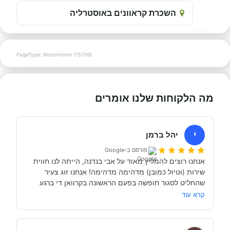
השכרת קראוונים באוסטרליה
PageType: Motorhome (15709)
מה הלקוחות שלנו אומרים
י
יהל ברמן
פורסם ב-Google
אנחנו רוצים להמליץ מאוד על אבי בנדנה, הייתה לנו חווית 
שירות (וטיול כמובן) מדהימה מדהימה! אנחנו זוג צעיר 
שהחליט לסגור חופשה בפעם הראשונה בקרוואן די ברגע 
האחרון (נפלאות הקורונה אפשרו לנו את זה, כי משיחה 
קרא עוד
והבנה עם אבי בנדנה ומקריאה באינטרנט הבנו שבד״כ 
התקשרנו והתייעצנו עם מעט מאוד סוכנויות נוספות וברגע 