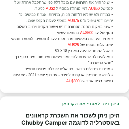
•
יש להחזיר את הקרוואן עם מיכל דלק כפי שהתקבל אחרת יוטל
קנס של
AU$50
דמי מנהלה בנוסף ל-
AU$2
לליטר
.
•
במידה ולא ישולמו דו"חות חנייה, מהירות, אגרות כבישים וכו'
יחוייבו דמי טיפול ע"ס
AU$75
בנוסף לעלות הקנס עצמו.
•
שינוי במקום תחנת ההחזרה דורש אישור מקדים ויחייב תשלום
נוסף של עד
AU$500
בהתאם לשינוי
.
•
מחירי הערכות האישיות מתייחסות לעד 4 נוסעים. לנוסע החמישי
ישנה עלות נוספת של
AU$25
.
•
הגיל המותר לנהיגה הוא בין 18 ל-80.
•
נא לשים לב להערות לגבי זמני פעילות ומינימום ימים בסוף דף
"תנאי ההשכרה".
•
מדיניות ביטולים חדשה. פנו אלינו לקבלת פרטים נוספים.
•
ליוצאים מבריזבן או קרנס לסידני - עד סוף ינואר 2021 - יש היטל
נסיעה בכיוון אחד של
AU$500
.
היכן ניתן לאסוף את הקרוואן
היכן ניתן לשכור את השכרת קראוונים
באוסטרליה לדוגמה Chubby Camper