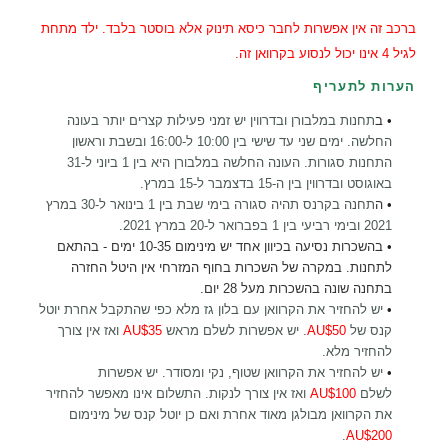
ברכב זה אין אפשרות לחבר כיסא תינוק אלא בוסטר בלבד. ילד מתחת
לגיל 4 אינו יכול לנסוע בקרוואן זה.
הערות לתעריף
•
ב
תחנות במלבורן ובדרווין יש זמני פעילות קצרים יותר בעונה
החלשה. ימים שני עד שישי בין 10:00 ל-16:00 ובשבת וראשון
התחנות סגורות. העונה החלשה במלבורן היא בין 1 ביוני ל-31
באוגוסט ובדרווין בין ה-15 בדצמבר ל-15 במרץ.
•
ה
תחנה בקרנס תהיה סגורה בימי שבת בין 1 בינואר ל-30 במרץ
2021 ובימי רביעי בין 1 בפברואר ל-20 במרץ 2021.
•
בהשכרות נסיעה בכיוון אחד יש מינימום 10-35 ימים - בהתאם
לתחנות. במקרה של השכרות בחוף המזרחי אין היטל החזרה
בתחנה שונה בהשכרות מעל 28 יום.
•
יש להחזיר את הקרוואן עם בלון גז מלא כפי שהתקבל אחרת יוטל
קנס של
AU$50
. יש אפשרות לשלם מראש
AU$35
ואז אין צורך
להחזיר מלא
.
•
יש להחזיר את הקרוואן שטוף, נקי ומסודר. יש אפשרות
לשלם
AU$100
ואז אין צורך לנקות. התשלום אינו מאפשר להחזיר
את הקרוואן מבולגן מאוד אחרת ואם כן יוטל קנס של מינימום
.
AU$200