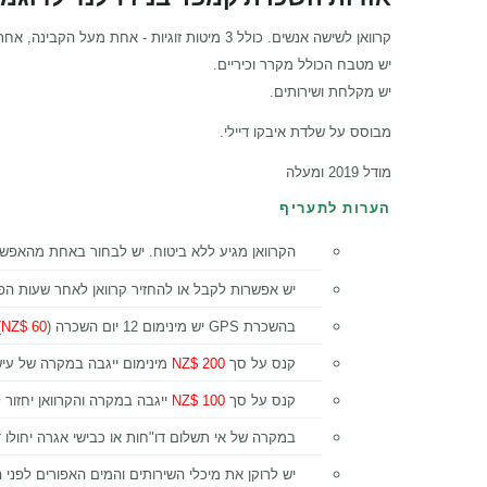
קרוואן לשישה אנשים. כולל 3 מיטות זוגיות - אחת מעל הקבינה, אחת במרכז ואחת מאחור.
יש מטבח הכולל מקרר וכיריים.
יש מקלחת ושירותים.
מבוסס על שלדת איבקו דיילי.
מודל 2019 ומעלה
הערות לתעריף
הקרוואן מגיע ללא ביטוח. יש לבחור באחת מהאפשר
יש אפשרות לקבל או להחזיר קרוואן לאחר שעות הפעילות תמו
בהשכרת GPS יש מינימום 12 יום השכרה (
60 $NZ
.
קנס על סך
200 $NZ
מינימום ייגבה במקרה של עישו
קנס על סך
100 $NZ
ייגבה במקרה והקרוואן יחזור ל
במקרה של אי תשלום דו"חות או כבישי אגרה יחולו 
יש לרוקן את מיכלי השירותים והמים האפורים לפני 