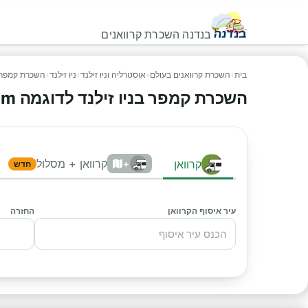
בנדנה השכרת קרוואנים
בית
›
השכרת קרוואנים בעולם
›
אוסטרליה וניו זילנד
›
ניו זילנד
›
השכרת קמפר ב
השכרת קמפר בניו זילנד לדוגמה Koru Star 6 Freedom
קרוואן + מסלול
קרוואן
+
חדש
עיר איסוף הקרוואן
החזרה