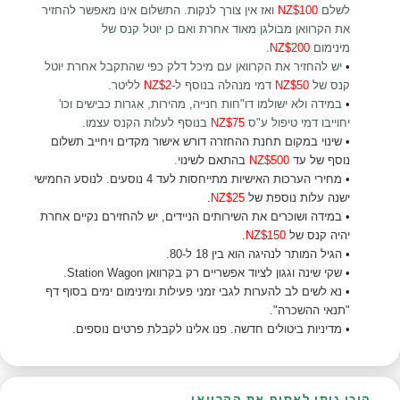
לשלם
NZ$100
ואז אין צורך לנקות. התשלום אינו מאפשר להחזיר
את הקרוואן מבולגן מאוד אחרת ואם כן יוטל קנס של
מינימום
NZ$200
.
•
יש להחזיר את הקרוואן עם מיכל דלק כפי שהתקבל אחרת יוטל
קנס של
NZ$50
דמי מנהלה בנוסף ל-
NZ$2
לליטר
.
•
במידה ולא ישולמו דו"חות חנייה, מהירות, אגרות כבישים וכו'
יחוייבו דמי טיפול ע"ס
NZ$75
בנוסף לעלות הקנס עצמו.
•
שינוי במקום תחנת ההחזרה דורש אישור מקדים ויחייב תשלום
נוסף של עד
NZ$500
בהתאם לשינוי
.
•
מחירי הערכות האישיות מתייחסות לעד 4 נוסעים. לנוסע החמישי
ישנה עלות נוספת של
NZ$25
.
•
במידה ושוכרים את השירותים הניידים, יש להחזירם נקיים אחרת
יהיה קנס של
NZ$150
.
•
הגיל המותר לנהיגה הוא בין 18 ל-80.
•
שקי שינה וגגון לציוד אפשריים רק בקרוואן Station Wagon.
•
נא לשים לב להערות לגבי זמני פעילות ומינימום ימים בסוף דף
"תנאי ההשכרה".
•
מדיניות ביטולים חדשה. פנו אלינו לקבלת פרטים נוספים.
היכן ניתן לאסוף את הקרוואן