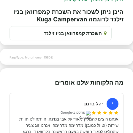
היכן ניתן לשכור את השכרת קמפרוואן בניו
זילנד לדוגמה Kuga Campervan
השכרת קמפרוואן בניו זילנד
PageType: Motorhome (15803)
מה הלקוחות שלנו אומרים
י
יהל ברמן
פורסם ב-Google
אנחנו רוצים להמליץ מאוד על אבי בנדנה, הייתה לנו חווית 
שירות (וטיול כמובן) מדהימה מדהימה! אנחנו זוג צעיר 
שהחליט לסגור חופשה בפעם הראשונה בקרוואן די ברגע 