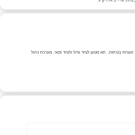
אורח החיים בטבע. משלב את הקומפקטיות של ואן עם היוקרה של בית נייד. כולל גג זכוכית לקבינת הנהג, 4 מושבים עם חגורות בטיחות, תא מטען לציוד גדול ולציוד פנאי, מערכת ניהול