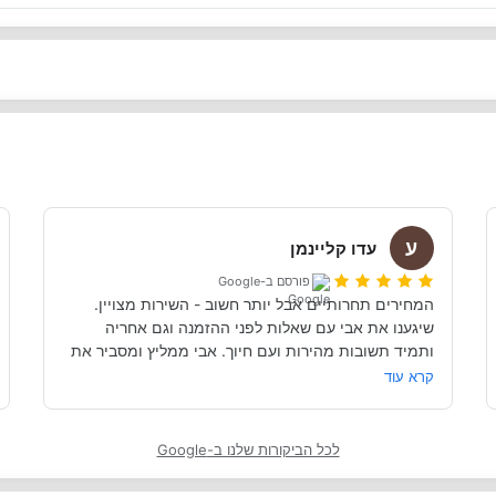
ע
עדו קליינמן
פורסם ב-Google
המחירים תחרותיים אבל יותר חשוב - השירות מצויין. 
שיגענו את אבי עם שאלות לפני ההזמנה וגם אחריה 
ותמיד תשובות מהירות ועם חיוך. אבי ממליץ ומסביר את 
כל הנקודות שקשורות להשכרת הקראוון ותפעולו. מאוד 
קרא עוד
מומלץ. אנחנו כבר מדמיינים את סיבוב הקראוון הבא אצל 
אבי....
לכל הביקורות שלנו ב-Google