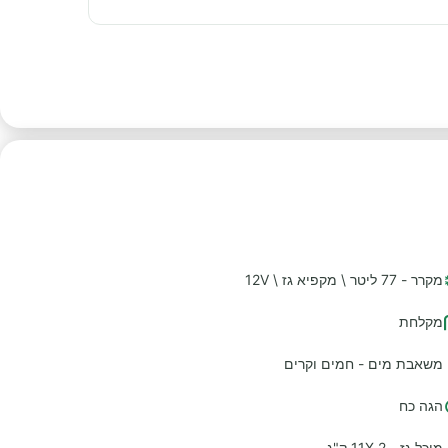
מקרר - 77 ליטר \ מקפיא גז \ 12V
מקלחת
משאבת מים - חמים וקרים
הגה כח
מיכל גז - 2 11X ק"ג