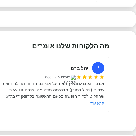
מה הלקוחות שלנו אומרים
י
יהל ברמן
פורסם ב-Google
אנחנו רוצים להמליץ מאוד על אבי בנדנה, הייתה לנו חווית 
שירות (וטיול כמובן) מדהימה מדהימה! אנחנו זוג צעיר 
שהחליט לסגור חופשה בפעם הראשונה בקרוואן די ברגע 
האחרון (נפלאות הקורונה אפשרו לנו את זה, כי משיחה 
קרא עוד
והבנה עם אבי בנדנה ומקריאה באינטרנט הבנו שבד״כ 
התקשרנו והתייעצנו עם מעט מאוד סוכנויות נוספות וברגע 
השיחה הראשון עם אבי בנדנה הרגשנו שאנחנו מדברים 
עם אדם מקצועי, נחמד, קשוב לצרכים שלנו- שמנסה 