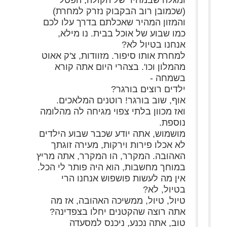
ומגלה שבמחיר של הקולה, הפטל
(שכמובן רוב הבקבוק נזרק למחרת)
והמזון המהיר שאכלתם בדרך עלו לכם
כמו שבוע של אוכל בבית. נו מילא,
אנחנו בטיול לא?
למחרת אותו סיפור. מזוודות, צ'ק אאוט
מהמלון וכו'. בצהרי היום אתה קורא
בשמחה -
ילדים רוצים בורגר?
אוף, שוב בורגר! רוטנים המלאכים.
ואז מכוון בלתי צפוי מגיחה לה מהלומה
נוספת.
מושמוש, אתה יודע שכבר שבוע הילדים
לא אכלו פירות וירקות, מעירה זוגתך
האהובה. המקרר, הו המקרר, אתה מריץ
במוחך מחשבות, הוא היה פותר לי הכל.
אין מה לעשות פושפוש אנחנו הרי
בטיול, לא?
טיול, טיול, ממשיכה האהובה, אז מה
אתה רוצה שהקטנים יחלו בצפדינה?
טוב, אתה נכנע, ניכנס למסעדה