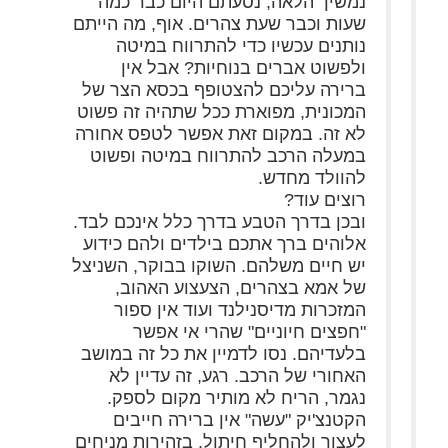
נמשיך הלאה, נסעתם היום כבר כמה
שעות וכבר שעת צהרים. אוף, מה הייתם
נותנים עכשיו כדי להתרווח במיטה
ולפשוט אברים בנוחיות? אבל אין
ברירה עליכם להצטופף בכסא הצר של
המכונית, מפוארת ככל שתהיה זה פשוט
לא זה. במקום זאת אפשר לטפס אחורה
במעלה הרכב להתרווח במיטה ופשוט
להוולד מחדש.
רוצים עוד?
ובכן בדרך הטבע בדרך כלל אינכם לבד.
אלוהים ברך אתכם בילדים ולהם כידוע
יש חיים משלהם. השוקו בבוקר, השניצל
של אמא בצהרים, הצעצוע האהוב,
המזכרות מדיסנילנד ועוד אין ספור
"חפצים חיוניים" שהרי אי אפשר
בלעדיהם. נסו לדמיין את כל זה במושב
האחורי של הרכב. רגע, זה עדיין לא
נגמר, הריח לא מותיר מקום לספק.
הקטנצ'יק "עשה" אין ברירה חייבים
לעצור ולהחליף חיתול. בזהירות מניחים