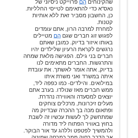
שהקינוחים
הם
פרוייקט ניסיוני של
נאס"א כדי להתאימם לטייסי החלליות.
כן, החשבון מסביר זאת ללא אותיות
קטנות.
למחרת למרבה הרון, אתם עומדים
לפגוש זוג חברים שגם
הם
מטיילים
באותו איזור בדיוק. כמובן שאתם
נרגשים לקראת הרעיון שלילדים יהיו
חברים בני גילם. הפגישה מלאת שמחה
והתרגשות. החברים מתאימים לנו
בדיוק, אתה אומר לאשתך. את עובדת
איתה במשרד ואני משרת איתו
במילואים. והילדים- כמו כפפה ליד,
ממש חברים מאז שנולדו. בערב אתם
יוצאים למסעדה והאווירה נהדרת.
מעלים זיכרונות, מרכלים צוחקים
ופתאום מכה בך ההכרה שבדיוק מה
שמתחשק לך לעשות עכשיו זה לשבת
בחוץ באוויר הפתוח ליד מדורה
ולהמשיך לפטפט וללהג עד אור הבוקר.
אך הדבר רחוק ממך כמרחק שמיטה