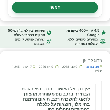
חפש!
4.5★ · +400 ביקורות
השוואה בין למעלה מ-50
Google
ספקים ברחבי העולם
מחירים סופיים, ללא
שירות אנושי, 7 ימים
עמלות נסתרות
בשבוע
מדוע קרוואן
אבי בנדנה
01 פבר 2018
01 אוג 2026
7
דקות
1,245
מילים
אין דרך אל האושר - הדרך היא האושר
הבחירה ברכב נופש פותרת מהצורך
לדאוג להשכרת רכב, תיאום והזמנת
בתי מלון, הוצאות על כלכלה
במסעדות והתלות בהן