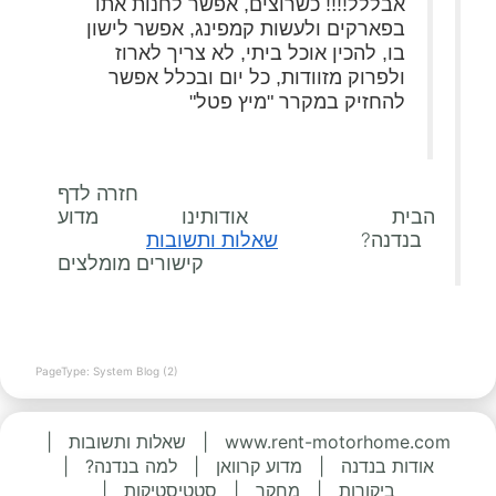
אבללל!!!! כשרוצים, אפשר לחנות אתו
בפארקים ולעשות קמפינג, אפשר לישון
בו, להכין אוכל ביתי, לא צריך לארוז
ולפרוק מזוודות, כל יום ובכלל אפשר
להחזיק במקרר "מיץ פטל"
חזרה לדף
הבית אודותינו מדוע
בנדנה?
שאלות ותשובות
קישורים מומלצים
PageType: System Blog (2)
www.rent-motorhome.com
|
שאלות ותשובות
|
אודות בנדנה
|
מדוע קרוואן
|
למה בנדנה?
|
ביקורות
|
מחקר
|
סטטיסטיקות
|