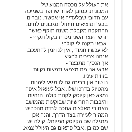
את העולל על מכסה המנוע של
המכונית, כמובן לאחר שרופד בשמיכה
עם הדובי שבלעדיה אי אפשר, נוברים
בבגז' ומוציאים חיתול ומגבונים לחים.
ההתקפה מקבלת משנה תוקף כאשר
יורש העצר השני מכריז בקול תקיף -
אבא! תקנה לי קולה!
לא עכשיו חמודי, אין לנו זמן להתעכב,
אנחנו צריכים להגיע .
אך הנסיך מתבצר -
אבא! אני מת מצמא! ודמעות נקוות
בזווית עיניו.
נו טוב אין ברירה גם לו מגיע ליהנות
מהטיול בדרכו שלו. אבל לעזאזל איפה
נמצא כאן קיוסק לקנות קולה. הנהיות
והיבבות החרישיות שבוקעות מהמושב
האחורי מאלצות אתכם לרדת מהכביש
המהיר לעיירה בצד הדרך. והנה אכן
מתגלה שם הקיוסק המיוחל. קולה יש
שם כמובן, אבל פתאום גם העולל צמא.