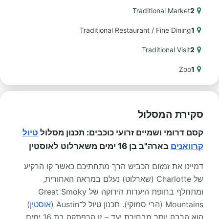
Traditional Market
2
Traditional Restaurant / Fine Dining
1
Traditional Visit
2
Zoo
1
סקירת המסלול
קסם דרומי ושמיים זרועי כוכבים: תכנון מסלול
טיול
קרוואנים
בארה"ב בן 16 ימים משארלוט לאוסטין
דמיינו את זמזום הכביש הרך מתחתיכם כאשר קו הרקיע
של Charlotte (שארלוט) נעלם במראה האחורית,
ומתחלף בחופת היערות הירוקה של Great Smoky
Mountains (הרי סמוקי). תכנון טיול ל־Austin (
אוסטין
)
הוא הרבה יותר מבחירת יעד – זו הרפתקה בת 16 ימים