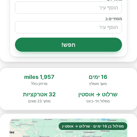
מסתיים ב
חפש!
16 ימים
1,957 miles
משך מומלץ
מרחק כולל
שרלוט → אוסטין
32 אטרקציות
מסלול חד-כיווני
מתוך 23 סוגים
מסלול בן 16 ימים · שרלוט → אוסטין