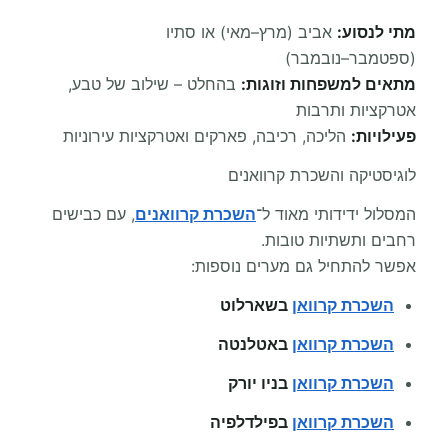
מתי לנסוע:
אביב (מרץ–מאי) או סתיו
(ספטמבר–נובמבר)
מתאים למשפחות וזוגות:
בהחלט – שילוב של טבע,
אטרקציות ותרבות
פעילויות:
הליכה, רכיבה, פארקים ואטרקציות עירוניות
לוגיסטיקה והשכרת קרוואנים
המסלול ידידותי מאוד ל־
השכרת קרוואנים
, עם כבישים
רחבים ותשתיות טובות.
אפשר להתחיל גם מערים נוספות:
השכרת קרוואן
בשארלוט
השכרת קרוואן
באטלנטה
השכרת קרוואן
בניו יורק
השכרת קרוואן
בפילדלפיה