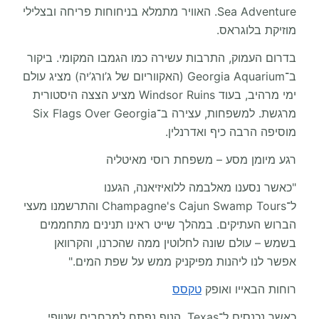
Sea Adventure. האוויר מתמלא בניחוחות פריחה ובצלילי
מוזיקת בלוגראס.
בדרום העמוק, התרבות עשירה כמו הגמבו המקומי. ביקור
ב־Georgia Aquarium (האקווריום של ג’ורג’יה) מציג עולם
ימי מרהיב, בעוד Windsor Ruins מציע הצצה היסטורית
מרגשת. למשפחות, עצירה ב־Six Flags Over Georgia
מוסיפה הרבה כיף ואדרנלין.
רגע מיומן מסע – משפחת רוסי מאיטליה
"כאשר נסענו מאלבמה ללואיזיאנה, הגענו
ל־Champagne's Cajun Swamp Tours והתרשמנו מעצי
הברוש העתיקים. במהלך שייט ראינו תנינים מתחממים
בשמש – עולם שונה לחלוטין ממה שהכרנו, והקרוואן
אפשר לנו ליהנות מפיקניק ממש על שפת המים."
רוחות הבאייו ואופק
טקסס
כאשר נכנסים ל־Texas, הנוף נפתח למרחבים שטופי