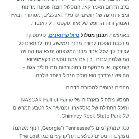
בלב הדרום האמריקאי. המסלול חוצה שמונה מדינות
ומציע חגיגה של חושים: ערפילי האפלצ’ים, מסתורי הבאייו
העמוק ורוח החופש של אזור טקסס היל קאנטרי.
באמצעות
תכנון מסלול
טיול קרוואנים
, לוגיסטיקה
מורכבת הופכת לחוויה מהנה וגמישה. ניתן להתאים כל
עצירה כך שכל אחד מבני המשפחה ימצא את החוויה
המושלמת עבורו. בין אם אתם נוסעים בקאמפרוואן
קומפקטי או מתמקמים במוטורהום מרווח ליד אגם –
החופש שבדרך הוא הנכס הגדול ביותר שלכם.
מהרים גבוהים למסורת הדרום
המסע מתחיל באנרגיה של NASCAR Hall of Fame
(היכל התהילה של נאסקאר), וממשיך אל הטבע המרשים
של Chimney Rock State Park.
ככל שמתקדמים ל־Tennessee ו־Georgia, הנוף משתנה
מצוקים דרמטיים לפלאים תת־קרקעיים כמו The Lost