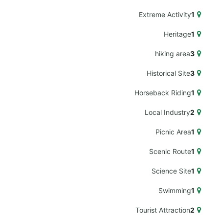
Extreme Activity
1
Heritage
1
hiking area
3
Historical Site
3
Horseback Riding
1
Local Industry
2
Picnic Area
1
Scenic Route
1
Science Site
1
Swimming
1
Tourist Attraction
2