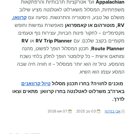
Appalachian
ועד אטרקציות תרבותיות והרפתקאות
משפחתיות, המסלול משארלוט לאטלנטה מציע שילוב
מושלם של טבע, היסטוריה והתרגשות. נסיעה עם
קרוואן
,
RV, מוטורהום או קאמפרואן
מאפשרת גמישות וחופש
מקסימליים – לחקור פינות חבויות, עצירות נוף וטעמים
מקומיים בקצב שלכם. עם
RV Trip Planner
או
RV
Route Planner
, תכנון המסלול הופך לפשוט, מהנה
ומותאם אישית – כל קילומטר הופך לחלק בלתי נשכח
מהמסע. טיול זה הוא יותר ממסלול – זו חוויה חיה שבה
המסע עצמו הוא השיא.
מוכנים לחוויה? בחרו תכנון מסלול
טיול קרוואנים
בארה"ב משרלוט לאטלנטה בחרו קרוואן מתאים וצאו
לדרך.
אבי בנדנה
03 נוב 2025
07 אוג 2026