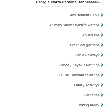
Georgia, North Carolina, Tennessee
Amusement Park
1
Animals Show / Wildlife watch
1
Aquarium
1
Botanical garden
1
Cable Railway
1
Canoe / Kayak / Rafting
1
Cruise Terminal / Sailing
1
Family Activity
1
Heritage
1
hiking area
2