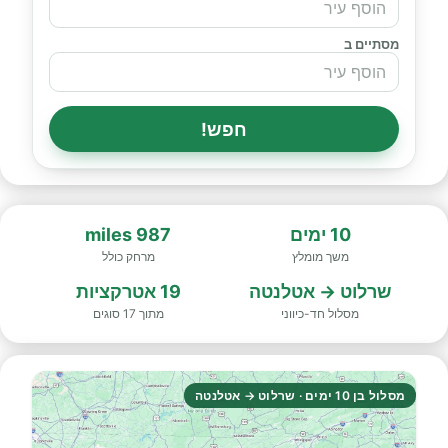
מסתיים ב
חפש!
10 ימים
987 miles
משך מומלץ
מרחק כולל
שרלוט → אטלנטה
19 אטרקציות
מסלול חד-כיווני
מתוך 17 סוגים
מסלול בן 10 ימים · שרלוט → אטלנטה