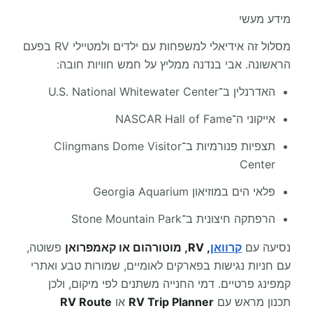
מידע מעשי
מסלול זה אידיאלי למשפחות עם ילדים ולמטיילי RV בפעם
הראשונה. אבי בנדנה ממליץ על חמש חוויות חובה:
האדרנלין ב־U.S. National Whitewater Center
אייקוני ה־NASCAR Hall of Fame
תצפיות פנורמיות ב־Clingmans Dome Visitor
Center
פלאי הים במוזיאון Georgia Aquarium
הרפתקה חיצונית ב־Stone Mountain Park
נסיעה עם
קרוואן
, RV, מוטורהום או קאמפרואן
פשוטה,
עם חניות נגישות בפארקים לאומיים, שמורות טבע ואתרי
קמפינג פרטיים. דמי החנייה משתנים לפי מיקום, ולכן
תכנון מראש עם
RV Trip Planner
או
RV Route