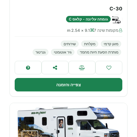
C-30
גומחה עליונה - קלאס C
מקומות שינה 7
9.1 × 2.54 m
מזגן קדמי
מקלחת
שירותים
מותרת הסעת חיות מחמד
גיר אוטומטי
גנרטור
צפייה והזמנה