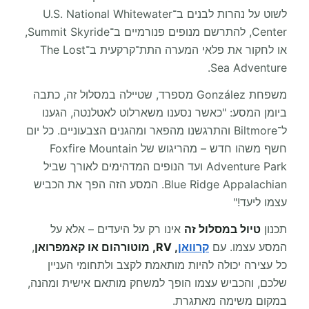
לשוט על נהרות לבנים ב־U.S. National Whitewater
Center, להתרשם מנופים פנורמיים ב־Summit Skyride,
או לחקור את פלאי המערה התת־קרקעית ב־The Lost
Sea Adventure.
משפחת González מספרד, שטיילה במסלול זה, כתבה
ביומן המסע: "כאשר נסענו משארלוט לאטלנטה, הגענו
ל־Biltmore והתרגשנו מהפאר ומהגנים הצבעוניים. כל יום
חשף משהו חדש – מהריגוש של Foxfire Mountain
Adventure Park ועד הנופים המדהימים לאורך שביל
Blue Ridge Appalachian. המסע הזה הפך את הכביש
עצמו ליעד!"
תכנון
טיול במסלול זה
אינו רק על היעדים – אלא על
המסע עצמו. עם
קרוואן
, RV, מוטורהום או קאמפרואן
,
כל עצירה יכולה להיות מותאמת לקצב ולתחומי העניין
שלכם, והכביש עצמו הופך למשחק מותאם אישית ומהנה,
במקום משימה מאתגרת.