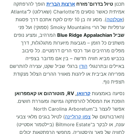
תכנון
טיול בדרום־מזרח
ארצות הברית
הופך להרפתקה
אמיתית כאשר נוסעים מ־Charlotte (שארלוט) ל־Atlanta
(
אטלנטה
). מסע זה בן 10 ימים לוקח אתכם דרך פסגות
ערפליות של הרי Smoky Mountains (סמוקי) ועל פני
שביל Blue Ridge Appalachian
המרהיב, ומציע נופים
משתנים כל הזמן – מגבעות מיוערות מתגלגלות, דרך
מפלים מרהיבים ועד רכסי הרים דרמטיים. כל סיבוב
בכביש מביא חוויה חדשה – בין אם מדובר בצפייה
באיילים ובתרנגולי
הודו
ברגלי שביל שקט, עצירה להתרשם
מפריחה אביבית או ליהנות מאוויר ההרים הצלול מנקודת
תצפית נוף.
נסיעה באמצעות
קרוואן
, RV, מוטורהום או קאמפרואן
הופכת את המסלול להרפתקה גמישה ומעוררת חושים.
אפשר לעצור ב־North Carolina Arboretum
(הארבורטום של
צפון קרוליינה
) לטיול בגנים מלאי צבעי
עונה, או לבקר ב־Biltmore Estate (ביילטמור אסטייט)
לחוויה של פאר והיסטוריה. מחפשי הרפתקאות יכולים