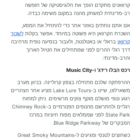
קרוואנים מתקדם הופך את הלוגיסטיקה של חופשה
רב-מדינתית למשחק מהנה במקום משימה כבדה.
אם אתם נוחתים באזור אחר כדי להתחיל את המסע,
השכרת הקרוואן היא פשוטה במיוחד. אפשר בקלות
לשכור
קרוואן
בראלי או באטלנטה, ולעבור בנסיעה נופית מרהיבה
דרך רגלי ההרים לפני שמתחילים את הטיול הארוך
והרב-מדינתי.
רכס הבלו רידג' ו-Music City
ההרפתקה שלכם מתחילה בצפון קרוליינה. בכיוון מערב
משארלוט, שייט ב-Lake Lure Tours מציע אחר הצהריים
רגוע ונופי מושלם מוקף צוקים מרשימים. ניתן למתוח
רגליים ולהתרשם מהנופים הפנורמיים ב-Chimney Rock
State Park לפני שממלאים מפות חיוניות במרכז
המבקרים של Blue Ridge Parkway.
כשחוצים לטנסי ומגיעים ל-Great Smoky Mountains