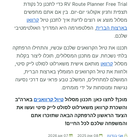
RV Route Planner Free Trial כדי לתכנן כל נקודת
תצפית וחניון אקולוגי יום-יום. בין אם אתם מחפשים
מסלול מוצע או רוצים לדעת איך לתכנן טיול
קרוואן
בארצות הברית
, הפלטפורמה היא המדריך האולטימטיבי
שלכם.
תכננו את טיול הקרוואנים שלכם עכשיו, והתחילו הרפתקה
בלתי נשכחת. עם מתכנן המסלולים, תוכלו ליצור בקלות
מסלול
קרוואן
מותאם אישית משארלוט לסולט לייק סיטי,
ולחוות את טיול הקרוואנים המומלץ בארצות הברית,
המושלם למתחילים, המשלב טבע פראי עם דרכי נסיעה
נגישות ומנוסחות על ידי מומחים.
מוכן? לחצו כאן: תכנון מסלול
טיול קרוואנים
בארה"ב
והשכרת קרוואן משארלוט לסולט לייק סיטי ועשו את
הצעד הראשון להרפתקה הבאה שתזכרו אתם
והמשפחה שלכם לכל החיים!
אבי בנדנה
08 אוק 2025
07 אוג 2026