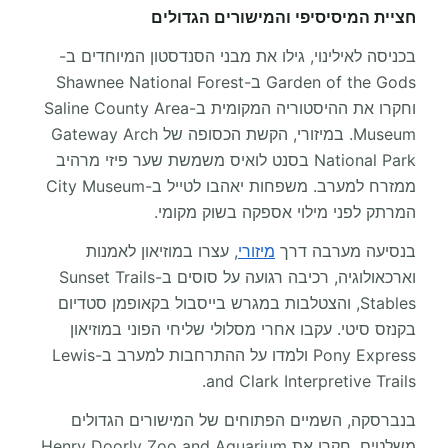
חציית המיסיסיפי והמישורים הגדולים
בכניסה לאילינוי, גילו את מבני הסנדסטון המיוחדים ב-
Garden of the Gods ב-Shawnee National Forest
וחקרו את ההיסטוריה המקומית ב-Saline County Area
Museum. במיזורי, הקשת הכסופה של Gateway Arch
National Park בסנט לואיס משמשת שער פיזי מרהיב
ממזרח למערב. משפחות יאהבו לטייל ב-City Museum
המרתק לפני מילוי אספקה בשוק מקומי.
בנסיעה מערבה דרך
מיזורי
, עצרו במוזיאון לאמנות
וארכאולוגיה, רכיבה רגועה על סוסים ב-Sunset Trails
Stables, והצטלבות במגרש בייסבול בקאופמן סטדיום
בקנזס סיטי. עקבו אחרי מסלולי שליחי הפוני במוזיאון
Pony Express ולמדו על ההתרחבות למערב ב-Lewis
and Clark Interpretive Trails.
בנברסקה, השמיים הפתוחים של המישורים הגדולים
משלטים. חקרו את Henry Doorly Zoo and Aquarium