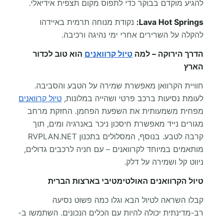
להגיע מוקדם בבוקר כדי לתפוס מקום תצפית אידיאלי.
Lava Hot Springs:
נקודת מנוחה תרמית באיידהו
להקלה על השרירים אחרי ימי נהיגה ורכיבה.
הדרך הירוקה – למה
טיול קרוואנים
הוא טוב לכדור
הארץ
חוויית הקרוואן מאפשרת שמירה על הטבע והסביבה.
לעומת נסיעות ברכב פרטי ושהייה במלונות,
טיול קרוואנים
מפחית משמעותית את השפעת הפחמן. החזקת מרחב
מגורים נייד מאפשרת חיסכון ניכר באנרגיה ומים, תוך
קרבה לטבע. בנוסף, המסלולים בתכנון RVPLAN.NET
מותאמים במיוחד לקרוואנים – עם חניה לרכבים גדולים,
ניווט קל ושמירה על דלק.
טיול הקרוואנים האולטימטיבי בארצות הברית
קבלו השראה לטיול הבא וגלו כמה פשוט נסיעה
רב-מדינתית יכולה להיות עם הכלים הנכונים. השתמשו ב-