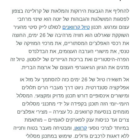
להחליף את הגבעות הירוקות והמלאות של קרוליינה בצפון
לפסגות המושלגות והגבוהות של יוטה הוא שינוי מרחבי
עצום ומרגש. תכנון
טיול קרוואנים
לסולט לייק סיטי מהעיר
השוקקת שארלוט הוא חוויה מרהיבה של 26 ימים, החוצה
את רכסי האפלצ'ים המסתוריים, את מרכזי המוזיקה של
טנסי, את מישורי הערבה העצומים, את הבדלנדס
הפרה-היסטוריים ואת בריכות הגייזרים של ילוסטון. טיול זה
מדגים את הגיוון הגיאוגרפי העצום של ארצות הברית.
אל תשאירו טיול של 26 ימים כזה להסתמך על מזל או
אפליקציה סטנדרטית. ניווט דרך מעברי הרים תלולים
ומישורים אינסופיים דורש תכנון מדויק ומקצועי. המסלול
היומי-יומי הזה תוכנן בקפידה על ידי מתכנני מסלולים
מומחים בנסיעות קרוואנים. כל עצירה – מצירי אפלצ'ים
צרים ועד כניסות ענק לפארקים לאומיים – מותאמת
במיוחד לצרכי נוסעי
קרוואן
, ומבטיחה מעבר בטוח וחנייה
ללא דאגות לרכבים גדולים. שימוש במתכנן מסלולי