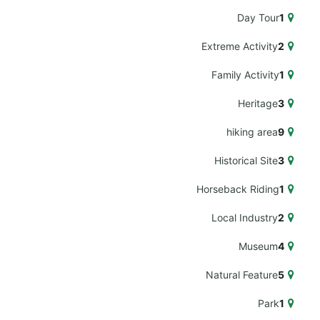
Day Tour
1
Extreme Activity
2
Family Activity
1
Heritage
3
hiking area
9
Historical Site
3
Horseback Riding
1
Local Industry
2
Museum
4
Natural Feature
5
Park
1