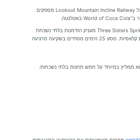
השלב האחרון של המסע נוגע במורשת מוזיקלית עשירה ונופים ירוקים בדרום. בטנסי, Country Music Hall of Fame ורכבל Lookout Mountain Incline Railway מספקים
עם הכניסה לפלורידה, הנוף משתנה לגן עדן סובטרופי. עצי האורן מתחלפים בדקלי נישאים ומי התהום צלולים. ביקור ב־Three Sisters Springs מעניק הזדמנות בלתי נשכחת
לראות מנאטיים עדינים שוחים במים, בעוד Weeki Wachee Springs State Park מלהיב את המבקרים בהצגות בתולות ים קלאסיות. מסע 25 הימים מסתיים בשקיעה מרגיעה