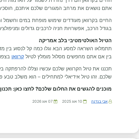
החיים בקרוואן הם דרך נהדרת לשמור על האדמות היפות
אתם נושאים את מרחב המגורים שלכם איתכם, חוסכים א
החיים בקרוואן מעודדים שימוש מופחת במים וחשמל ומקרבים אתכם לטבע. 
בגודל הרכב, אפשרויות חניה לרכבים גדולים ומניפולצי
הטיול האולטימטיבי בלב אמריקה
בין אם אתם מחפשים מסלול מומלץ לטיול
קרוואן
בצפון
תכננו את טיול הקרוואן שלכם עכשיו וצללו להרפתקה בל
שלכם. זהו טיול אידיאלי למתחילים – הוא משלב טבע פ
מוכנים להגשים את החלום שלכם? לחצו כאן: תכנון
אבי בנדנה
10 אוג 2025
07 אוג 2026