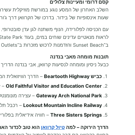
קסם דרומי ומעיינות צלולים
שעות אינסופיות של בידור. בדרכו של הקרוואן דרך ג’ורג’יה, תוכלו לקצור פירות מתוקים ב־ards
ב־Sunset Beach והזדמנות לרכוש מזכרות ב־Tampa Premium Outlets.
תובנות מומחה מאבי בנדנה
כבעל ניסיון ומומחה לנסיעות קרוואן, אבי בנדנה הדר
כביש Beartooth Highway
– הדרך הוויזואלית המ
Old Faithful Visitor and Education Center
– ל
Gateway Arch National Park
– עצירה מונומנטלי
Lookout Mountain Incline Railway
– רכבל תלול
Three Sisters Springs
– חוויה אידיאלית בפלורי
הדרך הירוקה – למה
טיול קרוואן
הוא טוב לכדור האר