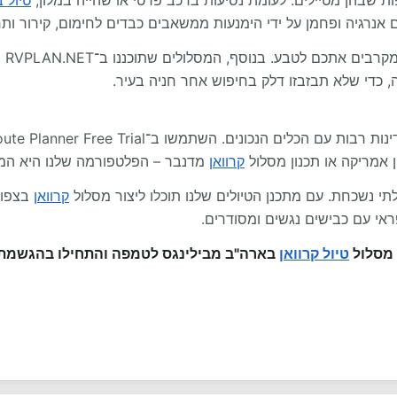
 שבהן מטיילים. לעומת נסיעות ברכב פרטי או שהייה במלון,
טיול ב
נרגיה ופחמן על ידי הימנעות ממשאבים כבדים לחימום, קירור ותח
בנוסף, המסלולים שתוכננו ב־RVPLAN.NET מותאמים במיוחד למטיילי
ה, כדי שלא תבזבזו דלק בחיפוש אחר חניה בעיר.
 אמריקה או תכנון מסלול
קרוואן
מדנבר – הפלטפורמה שלנו היא המד
תי נשכחת. עם מתכנן הטיולים שלנו תוכלו ליצור מסלול
קרוואן
בצפון 
ראי עם כבישים נגשים ומסודרים.
 מסלול
טיול קרוואן
בארה"ב מבילינגס לטמפה והתחילו בהגשמת