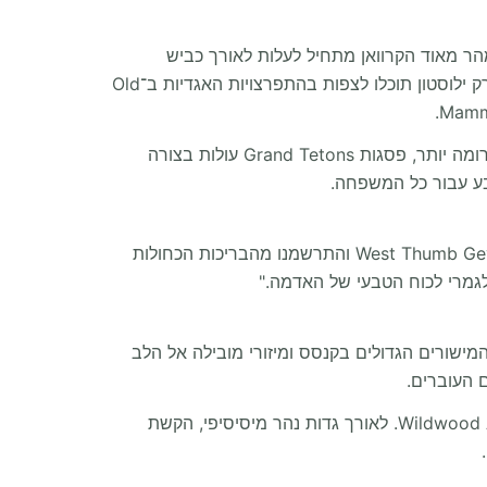
Pictograph C שמעניקים נופך היסטורי לטיול. מהר מאוד הקרוואן מתחיל לעלות לאורך כביש
Beartooth Highway, הנחשב לאחד הכבישים היפים במדינה. עם הכניסה לוויומינג, הנוף משתנה לפלא טבעי ייחודי. בפארק ילוסטון תוכלו לצפות בהתפרצויות האגדיות ב־Old
החיות באזור זה ייחודיות ומרשימות. תראו ביזונים ענקיים נודדים בעמקים ואיילים אלגנטיים רועים סמוך לחניון הקרוואנים. דרומה יותר, פסגות Grand Tetons עולות בצורה
הגענו ל־West Thumb Geyser Basin Trail והתרשמנו מהבריכות הכחולות
לגמרי לכוח הטבעי של האדמה."
Co מעניקים שינוי נעים בקצב הטיול. חציית המישורים הגדולים בקנסס ומיזורי מובילה אל הלב
 העוברים.
משפחות ייהנו לחקור את ההיסטוריה הפרהיסטורית במוזיאון Sternberg ולהתנסות בפארק ההרפתקאות Wildwood Adventure Park. לאורך גדות נהר מיסיסיפי, הקשת