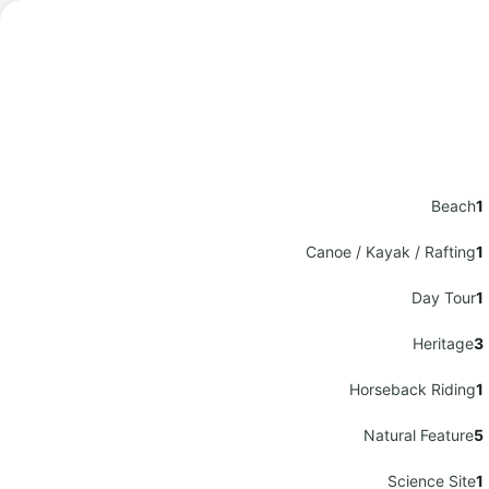
Beach
1
Canoe / Kayak / Rafting
1
Day Tour
1
Heritage
3
Horseback Riding
1
Natural Feature
5
Science Site
1