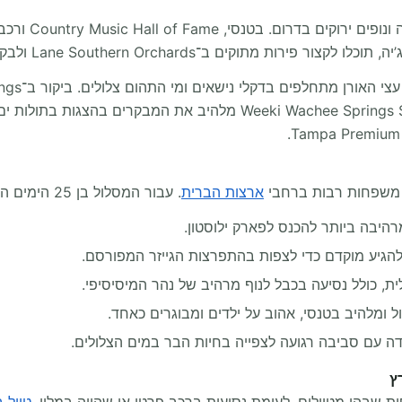
Lane Southern Orch ולבקר ב־World of Coca Cola באטלנטה.
יך משפחות רבות ברחבי
ארצות הברית
. עבור המסלול בן 25 הימים הוא ממליץ במיוחד על חמש תחנות בלתי נשכחות:
רהיבה ביותר להכנס לפארק ילוסטון.
הגיע מוקדם כדי לצפות בהתפרצות הגייזר המפורסם.
ת, כולל נסיעה בכבל לנוף מרהיב של נהר המיסיסיפי.
 ומלהיב בטנסי, אהוב על ילדים ומבוגרים כאחד.
דה עם סביבה רגועה לצפייה בחיות הבר במים הצלולים.
ץ