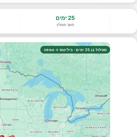
25 ימים
משך מומלץ
מסלול בן 25 ימים · בילינגס → טמפה