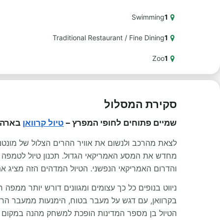
Swimming
1
Traditional Restaurant / Fine Dining
1
Zoo
1
סקירת המסלול
שמיים פתוחים לחופי המפרץ –
טיול קרוואן
בארה"ב בן 25 ימים
לצאת מהרכב ולנשום את אוויר ההרים הצלול של מונטנה
מחדש את המסע האמריקאי הגדול. תכנון טיול לטמפה 
והדרום האמריקאי הנפשני. הטיול המדהים הזה מציג את 
ניווט בנופים כל כך עצומים ומגוונים דורש יותר ממפה 
בקרוואן, עם דגש על מעבר בטוח, הימנעות ממעבר הרים
הטיול בן מספר המדינות הופכת למשחק מהנה במקום 