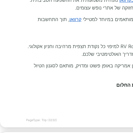
קרוואן
מפחית משמעותית את ההשפעה הסביבתית.
זוקה של אתרי נופש עצומים.
קרוואן
, תוך התחשבות
תתמלאו השראה למסע הבא וגלו כמה קל לנסוע בין מדינות רבות עם הכלים הנכונים. השתמשו ב־RV Route Planner Free Trial למיפוי כל נקודת תצפית מרהיבה וחניון אקולוגי.
ריך האולטימטיבי שלכם.
אמריקה באופן פשוט ומדויק, מותאם לסגנון הטיול
 החלום
PageType: Trip (3232)