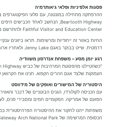
פסגות אלפיניות ופלאי גיאותרמיה
Faithful Visitor and Education Center ולהתרשם ממי המעיינות החמים של Morning Glory Pool ו־Mammoth Hot Spring.
דרמטית. שייט בבוקר באגם Jenny Lake ולאחריו ארוחה חמה ב־Jenny Lake Dining Room מהווה בריחה מושלמת לטבע עבור כל המשפחה.
רגע יומן מסע – משפחת אנדרסון משוודיה
"כשהטיילנו מהפסגות המרהיבות של כביש Beartooth Highway לפלאי הגיאותרמיה של
העמוקות שלצד אגם ההרים הקפוא. חנינו את הקרוואן ל
היסטוריה של המישורים ואופקים של מידווסט
הפועם של אמריקה. המקומיים חמים ומסבירי פנים, לעי
הכסופה המרשימה של Gateway Arch National Park בסנט לואיס משמשת כשער מונומנטלי המקשר בין המערב למזרח.