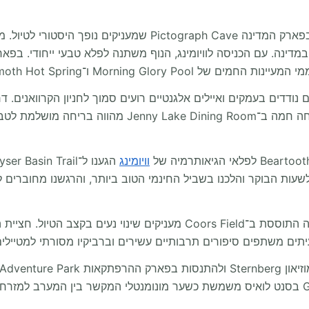
ההרפתקה מתחילה במונטנה, עם סלעי הפיקטוגרפים בפארק המדינה ave
וויומינג
שעות הבוקר והלכנו בשביל החינמי הטוב ביותר, והרגשנו מחוברים 
עם הכניסה לקולורדו, הגנים הבוטניים של דנבר והאווירה התוססת ב־ors Field
תים משתפים סיפורים תרבותיים עשירים וברביקיו מסורתי למטיילים