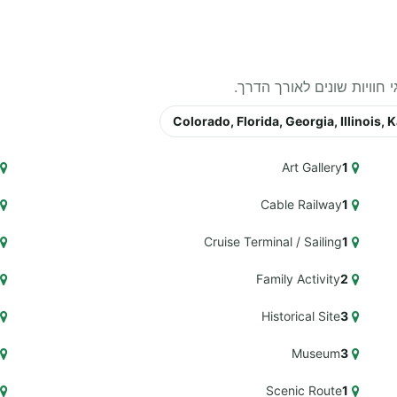
Colorado, Florida, Georgia, Illinoi
Art Gallery
1
Cable Railway
1
Cruise Terminal / Sailing
1
Family Activity
2
Historical Site
3
Museum
3
Scenic Route
1