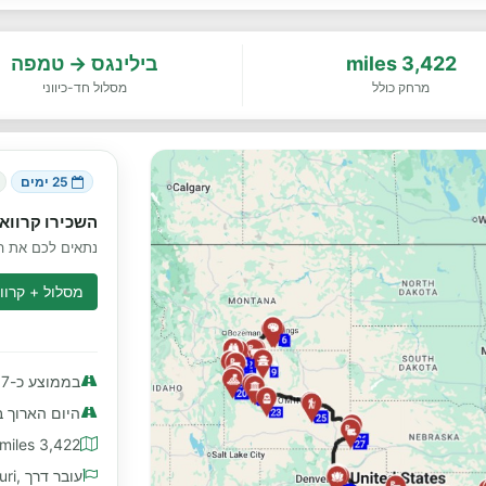
3,422 miles
בילינגס → טמפה
מרחק כולל
מסלול חד-כיווני
25 ימים
השכירו קרוואן
נתאים לכם את הק
מסלול + קרווא
בממוצע כ-137 miles ליום
היום הארוך ביותר כ
3,422 miles מרחק כולל
עובר