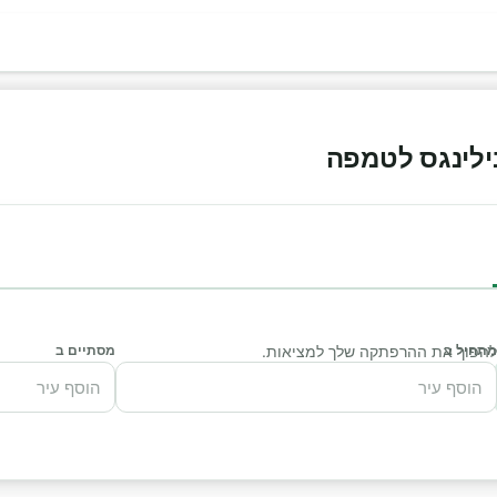
בילינגס לטמפה
מתחיל ב
י להפוך את ההרפתקה שלך למציאות.
מסתיים ב