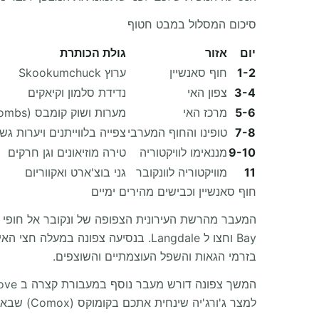
סיכום המסלול במבט חטוף
יום
אזור
גולת הכותרת
1-2
חוף סאנשיין
ערוץ Skookumchuck
3-4
צפון האי
נדידת סלמון וקיאקים
5-6
מרכז האי
מערות ושוק קומבס (Coombs)
7-8
טופינו והחוף המערבי
צפייה בלווייתנים ויערות גש
9-10
מננאימו לוויקטוריה
טירה מוזיאונים וגן חרקים
11
מוויקטוריה לוונקובר
גני בוצ'ארט ואקווריום
חוף סאנשיין וכבישים מהירים ימיים
בזרמי הגאות והשפל העוצמתיים והשוצפים.
למצר ג'ורג'יה שינחית אתכם בקומוקס (Comox) שבאי ונקובר.