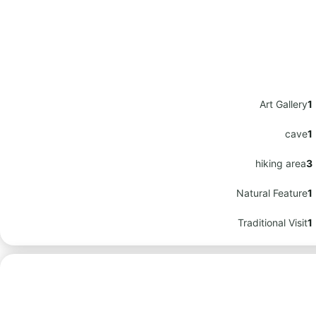
Art Gallery
1
cave
1
hiking area
3
Natural Feature
1
Traditional Visit
1