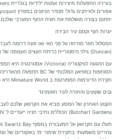
יחתום בצורה מושלמת את חווית החוף המערבי שלכם.
יערות חוף וקסם עיר הבירה
(Duncan) גילוי היסטוריית כריתת העצים העצומה של האזור באמצעות רכבות וינטג' במרכז גילוי היערות של BC מציע כיף משפחתי נהדר.
עם ההגעה לוויקטוריה (oria
הסוחפות במוזיאון המלכותי של BC תתפעלו מהאדריכלות הוויקטוריאנית המפוארת של טירת קרייגדרקו ותפגשו חרקים אקזוטיים בגן החרקים של
חקירת הדיורמות המפורטות ב Miniature World היא תענוג לכל הגילאים.
גנים שקועים והחזרה לעיר האזמרגד
Butchart Gardens) הכוללים נתיבי חניה ייעודיים ל RV תספק בוקר מרגיע במיוחד.