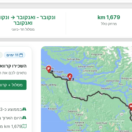
1,679 km
ונקובר - ואנקובר → ונקו
ואנקובר
מרחק כולל
מסלול חד-כיווני
11 ימים
1
השכירו קרוואן
נתאים לכם את הק
מסלול + קרווא
בממוצע כ-153 km ליום
היום הארוך ביותר
1,679 km מרחק כולל