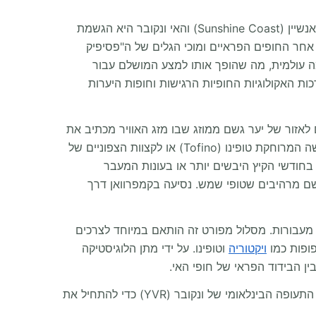
התנעת המנוע במטרופולין גורדי השחקים התוסס של ונקובר (Vancouver) ושרטוט משלחת ימית של 11 יום לאורך חוף הסאנשיין (Sunshine Coast) והאי ונקובר היא הגשמת
 אחר החופים הפראיים ומוכי הגלים של ה"פסיפיק
מה עולמית, מה שהופך אותו למצע המושלם עבור
ת האקולוגיות החופיות הרגישות וחופות היערות
ם חיוני להדגיש את האקלים החופי הדינמי של קולומביה הבריטית (BC). אתם נכנסים לאזור של יער גשם ממוזג שבו מזג האוויר מכתיב את
והשווקים המקורים של ונקובר נהדרים כל השנה יציאה לעיירת הגלישה המרוחקת טופינו (Tofino) או לקצוות הצפוניים של
יילים בחודשי הקיץ היבשים יותר או בעונות המעבר
גשם מרהיבים שטופי שמש. נסיעה בקמפרוואן דרך
ר תכנון מסלול קרוואן הוא חובה מוחלטת לחצייה של 11 ימים הכוללת מספר מעבורות. מסלול מפורט זה הותאם במיוחד לצרכים
פופות כמו
ויקטוריה
וטופינו. על ידי מתן הלוגיסטיקה
ן הבידוד הפראי של חופי האי.
ליד נמל התעופה הבינלאומי של ונקובר (YVR) כדי להתחיל את