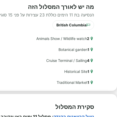
מה יש לאורך המסלול הזה
הנסיעה בת 11 הימים כוללת 23 עצירות על פני 15 סוגי חוויות שונים לאורך הדרך.
British Columbia
Animals Show / Wildlife watch
2
Botanical garden
1
Cruise Terminal / Sailing
4
Historical Site
1
Traditional Market
1
סקירת המסלול
טיול קרוואנים בקנדה
: מסלול 11 ימים באי ונקובר וחוף סאנשיין: תכנון מסלול מעגלי מוונקובר