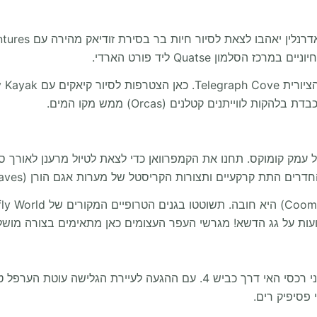
מון Quatse ליד פורט הארדי.
ורות הקריסטל של מערות אגם הורן (Horne Lake Caves) תספק הרפתקה קרירה ומרגשת.
פסיפיק רים.