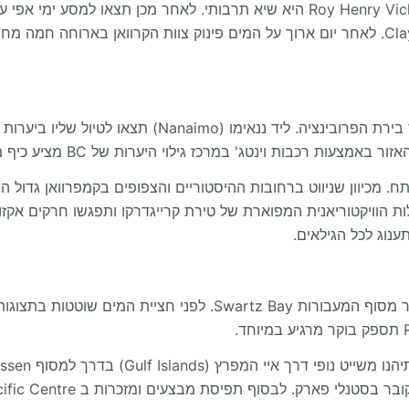
Vict) אסטרטגיה היא המפתח. מכיוון שניווט ברחובות ההיסטוריים והצפופים בקמפר