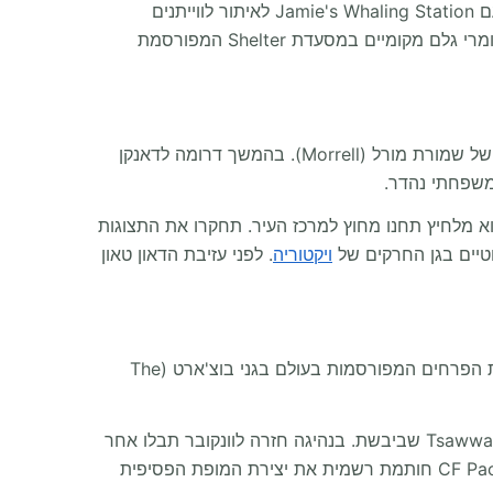
בעיירה התפעלות מיצירות אמנות ילידיות בגלריית Roy Henry Vickers היא שיא תרבותי. לאחר מכן תצאו למסע ימי אפי עם Jamie's Whaling Station לאיתור לווייתנים
אפורים ולווייתנים גדולי סנפיר הניזונים במפרץ Clayoquot. לאחר יום ארוך על המים פינוק צוות הקרוואן בארוחה חמה מחומרי גלם מקומיים במסעדת Shelter המפורסמת
המסלול חוזר מזרחה על פני האי ואז פונה דרומה לעבר בירת הפרובינציה. ליד ננאימו (Nanaimo) תצאו לטיול שליו ביערות של שמורת מורל (Morrell). בהמשך דרומה לדאנקן
וואן גדול הוא מלחיץ תחנו מחוץ למרכז העיר. תחקרו את התצוגות
ויקטוריה
. לפני עזיבת הדאון טאון
הקטע האחרון של המסע מביא את הקרוואן שלכם לעבר מסוף המעבורות Swartz Bay. לפני חציית המים שוטטות בתצוגות הפרחים המפורסמות בעולם בגני בוצ'ארט (The
תעלו עם הקרוואן על המעבורת במסוף Swartz Bay ותיהנו משייט נופי דרך איי המפרץ (Gulf Islands) בדרך למסוף Tsawwassen שביבשת. בנהיגה חזרה לוונקובר תבלו אחר
צהריים משמעותי בחקירת שימור ימי באקווריום של וונקובר בסטנלי פארק. לבסוף תפיסת מבצעים ומזכרות ב CF Pacific Centre חותמת רשמית את יצירת המופת הפסיפית