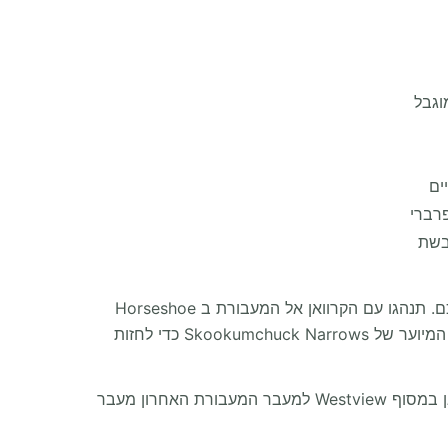
פרברי
המעבר מהרשת העירונית הצפופה של ונקובר אל חופי היער השלווים של חוף סאנשיין הוא התחלה מרהיבה להרפתקה שלכם. תנהגו עם הקרוואן אל המעבורת ב Horseshoe
Bay וחצו ל Langdale. בנסיעה צפונה במעלה חצי האי Sechelt תזמון מושלם של הגאות והשפל יאפשר לכם לטייל בשביל המיוער של Skookumchuck Narrows כדי לחזות
המשך צפונה דורש מעבר נוסף במעבורת קצרה ב Earls Cove. עם ההגעה לפאוול ריבר (Powell River) תכינו את הקרוואן במסוף Westview למעבר המעבורת האחרון מעבר