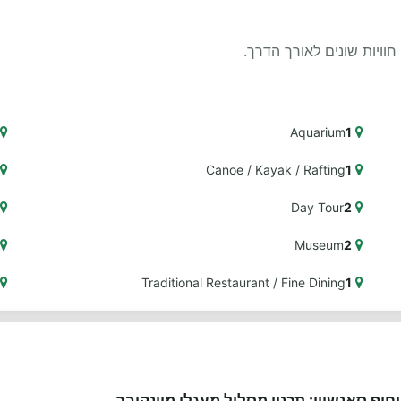
Aquarium
1
Canoe / Kayak / Rafting
1
Day Tour
2
Museum
2
Traditional Restaurant / Fine Dining
1