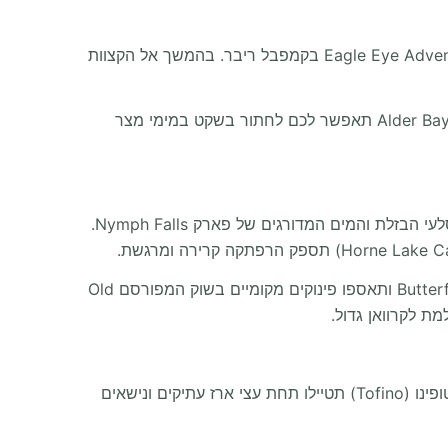
בנהיגה צפונה לאורך הגדה המזרחית של האי מחפשי אדרנלין יאהבו לצאת לסיור חיות בר בסירת זודיאק מהירה עם Eagle Eye Adventures בקמפבל ריבר. בהמשך אל הקצוות
המסלול חוזר לאחר מכן מעט דרומה לקהילת המזחים הציורית Telegraph Cove. כאן הצטרפות לסיור קיאקים עם Alder Bay Kayak תאפשר לכם לחתור בשקט במימי מצר
בחזרה דרומה לאורך האי הנוף מתרכך ללב החקלאי של עמק קומוקס. תחנו את הקמפרוואן כדי לצאת לטיול מרענן לאורך סלעי הבזלת והמים המדורגים של פארק Nymph Falls.
כשתצאו מההרים עצירה בקהילה המיוחדת קומבס (Coombs) היא חובה. תשוטטו בגנים הטרופיים המקורים של Butterfly World ותאספו פינוקים מקומיים בשוק המפורסם Old
המעבר הגיאוגרפי דוחף את ה RV שלכם מערבה על פני רכסי האי דרך כביש 4. עם ההגעה לעיירת הגלישה עוטת הערפל טופינו (Tofino) תטיילו תחת עצי ארז עתיקים ונישאים