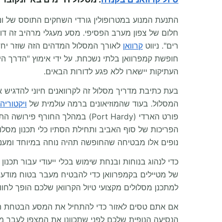
חלום של צפון מערב הפסיפי. מסע מעגלי מרהיב זה דור
רים". ניווט
קרוואן
לאורך המסלול המדהים הזה שוזר יחד 
חופשת קמפרוואן בלתי נשכחת. על ידי אימוץ "הדרך הי
העתיקות יישארו ללא פגע לדורות הבאים.
המסלול. בעוד שהמוזיאונים ברמה עולמית של
ויקטוריה
פורט הארדי (Port Hardy) במהל
הפריכות של סוף האביב ותחילת הסתיו כלי תכנון מסלו
נופים אלו מבטיחה שהחופשה תהיה נוחה במיוחד ומעני
של מטיילים בקמפרוואן כדי להבטיח מעבר בטוח מודעו
למתכנן מסלולים מקצועי טיול הקרוואן שלכם הופך לחו
אם אתם טסים לאזור כדי להתחיל את המסע הבטחת ה
הנסיעה הנופית שלכם לפני שתכוונו את המצפן לעבר מ