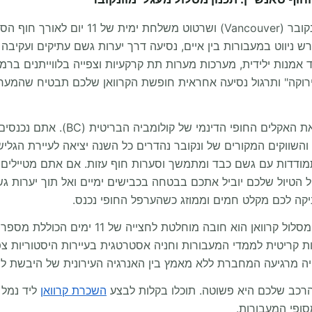
ש ניווט במעבורות בין איים, נסיעה דרך יערות גשם עתיקים ועקיבה
אמנות ילידית, מערכות מערות תת קרקעיות וצפייה בלווייתנים בר
רוקה" ותרגול נסיעה אחראית חופשת הקרוואן שלכם תבטיח שהמערכו
בעת כתיבת מדריך מסלול זה לקרוואני
ך החורף פירושה התמודדות עם גשם כבד ומתמשך וסערות חוף עזות. אם אתם מט
ל הטיול שלכם יוביל אתכם בבטחה בכבישים ימיים ואל תוך יערות 
קה לכם מקלט חמים וממוזג כשהערפל החופי נכנס.
כדי לנהוג בנוחות ובנחת שימוש בכלי ייעודי עבו
ת קריטית לממדי המעבורות וחניה אסטרטגית בעיירות היסטוריות צ
ויה מרגיעה המחברת ללא מאמץ בין האנרגיה העירונית של היבשת לבי
רכב שלכם היא פשוטה. תוכלו בקלות לבצע
השכרת קרוואן
סופי המעבורות.