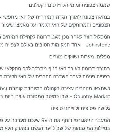
שממה צפונית ומימי הלווייתנים הקטלנים
הצפוניים והמרוחקים של האי תלמדו על מאמצי שימור חיוניים במרכז הסל
Johnstone – אחד המקומות הטובים בעולם לצפייה מכבדת בלהקות לווייתנים קטלנים (Orcas) ממש מקו המים.
מפלים, מערות ושווקים מוזרים
בפנייה פנימה לעבר השדרה ההררית של האי חקירת החדרים התת קרקעיים ותצ
Country Market – שבו כמיטב המסורת עיזים חיות רועות על גג הדשא! מגרשי העפר העצומים כאן מתאימים בצורה מושלמת לקרוואן גדול.
גלישה פסיפית ולווייתני טופינו
בטיילות המוגבהות של שביל יער הגשם בפארק הלאומי 