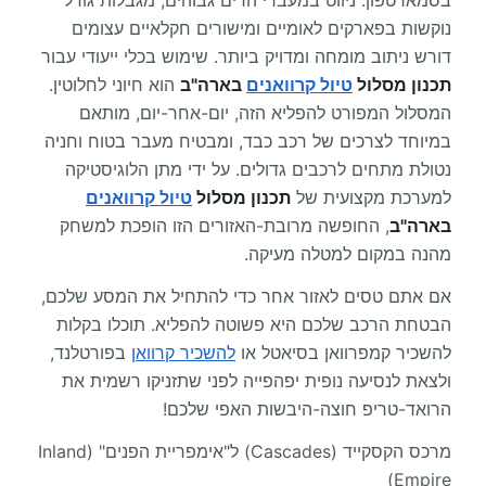
נוקשות בפארקים לאומיים ומישורים חקלאיים עצומים
דורש ניתוב מומחה ומדויק ביותר. שימוש בכלי ייעודי עבור
תכנון מסלול
טיול קרוואנים
בארה"ב
הוא חיוני לחלוטין.
המסלול המפורט להפליא הזה, יום-אחר-יום, מותאם
במיוחד לצרכים של רכב כבד, ומבטיח מעבר בטוח וחניה
נטולת מתחים לרכבים גדולים. על ידי מתן הלוגיסטיקה
למערכת מקצועית של
תכנון מסלול
טיול קרוואנים
בארה"ב
, החופשה מרובת-האזורים הזו הופכת למשחק
מהנה במקום למטלה מעיקה.
אם אתם טסים לאזור אחר כדי להתחיל את המסע שלכם,
הבטחת הרכב שלכם היא פשוטה להפליא. תוכלו בקלות
להשכיר קמפרוואן בסיאטל או
להשכיר קרוואן
בפורטלנד,
ולצאת לנסיעה נופית יפהפייה לפני שתזניקו רשמית את
הרואד-טריפ חוצה-היבשות האפי שלכם!
מרכס הקסקייד (Cascades) ל"אימפריית הפנים" (Inland
Empire)