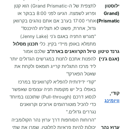
ילוסטון
לתצפית של ה-Grand Prismatic) הוא קטן
(Grand
ופרוע לשמצה. הגיעו לפני 8:00 בבוקר או
Prismatic)
אחרי 17:00 בערב אם אתם נוהגים בקרוואן
גדול, אחרת, פשוט לא תצליחו להיכנס!"
"מגרש החניה באגם ג'ני (Jenny Lake)
מתמלא באופן מיידי בקיץ. כלי
תכנון מסלול
גרנד טיטון
טיול הקרוואנים בארה"ב
שלכם אמור
(אגם ג'ני)
להפנות אתכם לחנות במגרשים הגדולים יותר
ליד מרכז התגליות קרייג תומאס ולקחת את
שאטל הפארק!"
"קודי ידידותית להפליא לקרוואנים! במרכז
באפלו ביל יש מקומות חניה עצומים שאפשר
קודי,
לנסוע דרכם (Pull-through) שתוכננו במיוחד
וויומינג
כדי להכיל מוטורהומים ארוכים וקרוואנים
נגררים גדולים."
"הרוחות הסוחפות דרך ערוץ נהר הקולומביה
ערוץ נהר
יכולות להיות פראיות לחלוטין. שמרו את שתי