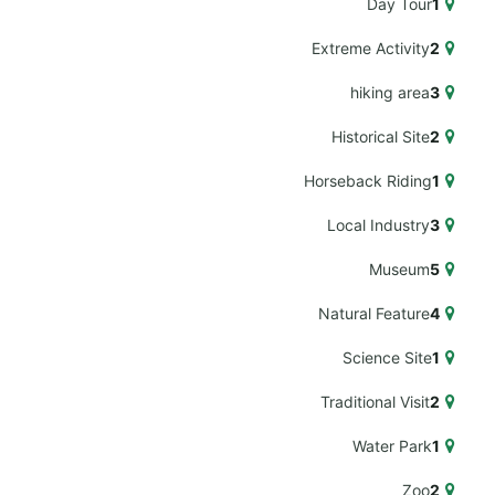
Day Tour
1
Extreme Activity
2
hiking area
3
Historical Site
2
Horseback Riding
1
Local Industry
3
Museum
5
Natural Feature
4
Science Site
1
Traditional Visit
2
Water Park
1
Zoo
2