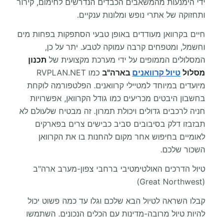
ידי הימנעות מהמשאבים הכבדים הנדרשים לחימום, קירור
ותחזוקה של אתרי נופש ומלונות ענקיים.
חיים בקרוואן מעודדים באופן טבעי הסתפקות בפחות מים
וחשמל, ומטפחים קרבה עמוקה לטבע. יתר על כן,
המסלולים הממופים על ידי מערכת מקצועית של
תכנון
מסלול
טיול קרוואנים
בארה"ב
כמו RVPLAN.NET
מיועדים במיוחד למטיילי קרוואנים. הפלטפורמה לוקחת
בחשבון היבטים מכריעים כמו גודל הקרוואן, אפשרויות
חניה לרכבים גדולים ויכולת תמרון. זה מבטיח שלעולם לא
תבזבזו דלק בסיבובים סביב כבישים צרים בפארקים
לאומיים בחיפוש אחר מקום להחנות בו את הקרוואן
השכור שלכם.
טיול הדרכים האולטימטיבי ברחבי צפון-מערב ארה"ב
(Great Northwest)
קבלו השראה לטיול הבא שלכם וגלו עד כמה פשוט יכול
להיות טיול מרובה-מדינות עם הכלים הנכונים. השתמשו