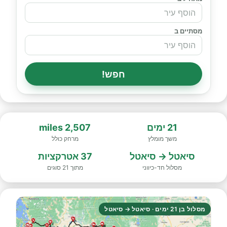
מסתיים ב
חפש!
21 ימים
2,507 miles
משך מומלץ
מרחק כולל
סיאטל → סיאטל
37 אטרקציות
מסלול חד-כיווני
מתוך 21 סוגים
מסלול בן 21 ימים · סיאטל → סיאטל