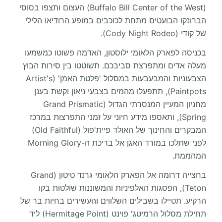
(Buffalo Bill Center of the West) העצום ותצפו בסוסי
הברונקו הבועטים מתחת לכוכבים במופע הרודיאו הלילי
של קודי (Cody Night Rodeo).
בכניסה לפארק הלאומי ילוסטון, האדמה פשוטו כמשמעו
מעלה אדים ומתפרצת סביבכם. תשוטטו בין סירות הבוץ
הצבעוניות והמבעבעות במסלול 'פלטת האמן' (Artist's
Paintpots), תתפעלו מהמים בצבעי ניאון וקשת בענן
מחניון המעיין המנסרתי הגדול (Grand Prismatic
Spring), ותאספו מידע חיוני על זמני התפרצות במרכז
המבקרים והחינוך של האולד פיית'פול (Old Faithful)
לפני שתלכו במורד האגן אל בריכת ה-Morning Glory
המהממת.
בחצייה דרומה אל הפארק הלאומי גרנד טיטון (Grand
Teton), הפסגות האלפיניות והמשוננות שולטות בקו
הרקיע. תטיילו בשבילים השלווים והעשירים בחיות בר של
תחילת מסלול הרמיטג' פוינט (Hermitage Point) ליד