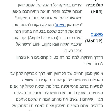
קולומביה
הידיים בחוזקה על ההגה של הקמפרוואן
(I-84)
הגבוה שלכם והפחיתו את מהירותכם באופן
משמעותי בזמן אזהרות על רוחות חזקות."
"דאונטאון
סיאטל
הוא לא מקום למוטורהום.
החנו את הרכב שלכם בבטחה בחניון חנה
סיאטל
וסע בפרברים (כמו Angle Lake) וקחו את
(MoPOP)
הרכבת הקלה Link Light Rail היישר אל
מרכז העיר."
הדרך הירוקה: למה בחירה בטיול קרוואנים היא ניצחון
לכדור הארץ
אימוץ סגנון החיים של הקרוואן הוא דרך מבריקה להגן על
הארצות היפהפיות שבהן אתם מבקרים. בהשוואה
לנסיעות ברכב פרטי ולינה במלונות, יציאה לטיול קרוואנים
מפחיתה באופן דרמטי את ההשפעה הסביבתית שלכם.
מכיוון שאתם נושאים את מרחב המחיה שלכם איתכם
בדרכים, אתם משיגים חיסכון עצום באנרגיה ובפחמן על