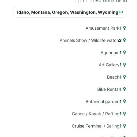
חוויות שונים לאורך הדרך.
Idaho, Montana, Oregon, Washington, Wyoming
Amusement Park
1
Animals Show / Wildlife watch
2
Aquarium
1
Art Gallery
1
Beach
1
Bike Rental
1
Botanical garden
1
Canoe / Kayak / Rafting
1
Cruise Terminal / Sailing
1