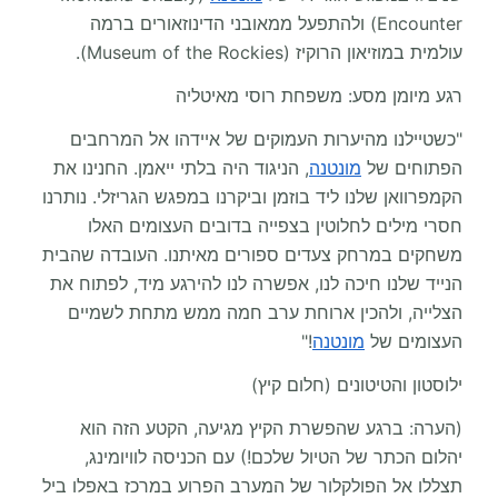
Encounter) ולהתפעל ממאובני הדינוזאורים ברמה
עולמית במוזיאון הרוקיז (Museum of the Rockies).
רגע מיומן מסע: משפחת רוסי מאיטליה
"כשטיילנו מהיערות העמוקים של איידהו אל המרחבים
הפתוחים של
מונטנה
, הניגוד היה בלתי ייאמן. החנינו את
הקמפרוואן שלנו ליד בוזמן וביקרנו במפגש הגריזלי. נותרנו
חסרי מילים לחלוטין בצפייה בדובים העצומים האלו
משחקים במרחק צעדים ספורים מאיתנו. העובדה שהבית
הנייד שלנו חיכה לנו, אפשרה לנו להירגע מיד, לפתוח את
הצלייה, ולהכין ארוחת ערב חמה ממש מתחת לשמיים
העצומים של
מונטנה
!"
ילוסטון והטיטונים (חלום קיץ)
(הערה: ברגע שהפשרת הקיץ מגיעה, הקטע הזה הוא
יהלום הכתר של הטיול שלכם!) עם הכניסה לוויומינג,
תצללו אל הפולקלור של המערב הפרוע במרכז באפלו ביל