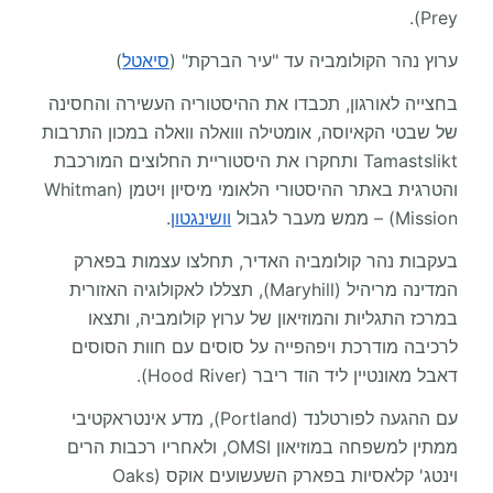
Prey).
ערוץ נהר הקולומביה עד "עיר הברקת" (
סיאטל
)
בחצייה לאורגון, תכבדו את ההיסטוריה העשירה והחסינה
של שבטי הקאיוסה, אומטילה ווואלה וואלה במכון התרבות
Tamastslikt ותחקרו את היסטוריית החלוצים המורכבת
והטרגית באתר ההיסטורי הלאומי מיסיון ויטמן (Whitman
Mission) – ממש מעבר לגבול
וושינגטון
.
בעקבות נהר קולומביה האדיר, תחלצו עצמות בפארק
המדינה מריהיל (Maryhill), תצללו לאקולוגיה האזורית
במרכז התגליות והמוזיאון של ערוץ קולומביה, ותצאו
לרכיבה מודרכת ויפהפייה על סוסים עם חוות הסוסים
דאבל מאונטיין ליד הוד ריבר (Hood River).
עם ההגעה לפורטלנד (Portland), מדע אינטראקטיבי
ממתין למשפחה במוזיאון OMSI, ולאחריו רכבות הרים
וינטג' קלאסיות בפארק השעשועים אוקס (Oaks