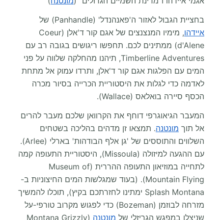
אגמי איידהו ו"מדינת השמיים הגדולים" (
מונטנה
)
בחציית הגבול לאזור ה'פאנהנדל' (Panhandle) של
איידהו
, מימיו המנצנצים של אגם קור ד'אלן (Coeur
d'Alene) ממתינים לכם. תחפשו ריגושים בגובה רב עם
Timberline Adventures, תיהנו מהחלקה שלווה על פני
המים עם הפלגות אגם קור ד'אלן, ותרדו עמוק אל מתחת
לאדמה כדי לגלות את היסטוריית הכרייה בסיור מכרה
הכסף סיירה בואלאס (Wallace).
המעבר הגיאוגרפי דוחף את הקרוואן שלכם מעבר להרים
אל תוך
מונטנה
. תמצאו זן מדהים בהליכה בשטחים
השלווים והתוססים של 'גן אלף הבודהות' בארלי (Arlee).
עם ההגעה למיזולה (Missoula), היסטוריית התעופה קמה
לתחייה במוזיאון התעופה ההררית (Museum of
Mountain Flying). (בעוד שמגלשות המים החיצוניות ב-
Splash Montana ימתינו לחזרתכם בקיץ), תוכלו להמשיך
מזרחה לבוזמן (Bozeman) כדי לפגוש מקרוב טורפי-על
שניצלו במפגש הגריזלי של
מונטנה
(Montana Grizzly