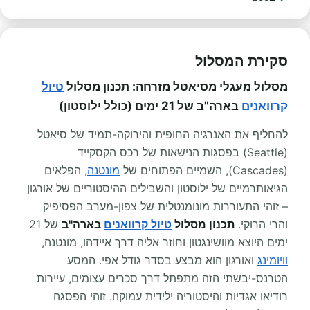
סקירת המסלול
מסלול מעגלי מסיאטל מזרחה: תכנון מסלול
טיול
קרוואנים
בארה"ב של 21 ימים (כולל ילוסטון)
להחליף את האנרגיה החופית והירוקה-תמיד של סיאטל
(Seattle) בפסגות הנישאות של רכס הקסקייד
(Cascades), השמיים הפתוחים של
מונטנה
, הפלאים
הגיאותרמיים של ילוסטון והשבילים ההיסטוריים של אורגון
– זוהי התעוררות מונומנטלית של צפון-מערב הפסיפיק
והרי הרוקי.
תכנון מסלול
טיול קרוואנים
בארה"ב
של 21
ימים היוצא מוושינגטון וחוזר אליה דרך איידהו, מונטנה,
וויומינג
ואורגון הוא מבצע בסדר גודל אפי. המסע
הטרנס-יבשתי הזה מתפתל דרך סכרים עצומים, עיירות
רודיאו אגדיות והיסטוריה ילידית עמוקה. זוהי הפסגה