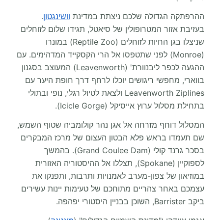
ההרפתקה הגדולה שלכם ניצתת במדינת
וושינגטון
.
בעזיבת אזור המטרופולין של סיאטל, תגידו שלום לזוחלים
שניצלו בגן החיות לזוחלים (Reptile Zoo) במונרו
(Monroe) לפני שתטפסו אל הרי הקסקייד המדהימים. עם
ההגעה לכפר ליבנוורת' (Leavenworth) המעוצב בסגנון
בווארי, מחפשי ריגושים יוכלו לרחף דרך חופת היער עם
Leavenworth Ziplines ולצאת לטיול רגלי, נופי ובתולי
בתחילת מסלול ערוץ אייסיקל (Icicle Gorge).
המסלול דוחף מזרחה אל אגן נהר קולומביה שטוף השמש,
שם תעמדו בראש פלא הבטון העצום של מרכז המבקרים
בסכר גרנד קולי (Grand Coulee Dam). בהמשך
לספוקיין (Spokane), תצללו אל ההיסטוריה האזורית
במוזיאון של צפון-מערב לאמנויות ותרבות, ותפנקו את
עצמכם באחר צהריים מתוחכם של טעימות יינות עשירים
ביקב Barrister, השוכן בבניין היסטורי יפהפה.