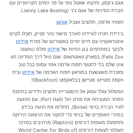
אגם ג'קסון, ותיקחו שאטל נופי על פני המים הקרחוניים עם
חברת הסירות של אגם ג'ני (Jenny Lake Boating).
תפוחי אדמה, חלוצים ושביל
אורגון
בירידה חזרה לאיידהו לאורך מישור נהר סנייק, תוכלו לקיים
אינטראקציה עם חיים ימיים באקווריום של מזרח
איידהו
ולבקר במתחמים בגן החיות של
איידהו
פולס (Idaho
Falls Zoo) בפארק טאוטהאוס. שום טיול דרך המדינה הזו
אינו שלם בלי לחטוף תפוח אדמה אפוי עמוס בכל טוב
ומזכרת משעשעת במוזיאון תפוח האדמה של
איידהו
ובית
הקפה פוטייטו סטיישן בבלאקפוט (Blackfoot)!
המסלול צולל עמוק אל היסטוריית חלוצים וילידים בתחנת
הסחר המנציחה את פורט הול (Fort Hall). עם ההגעה
לעיר הבירה בויסי (Boise), תחליפו את ההגה בכידון
בסיורי האופניים של בויסי כדי לחקור את הרצועה הירוקה
ותתפעלו מעופות דורסים (Raptors) מרהיבים במרכז
העולמי לעופות דורסים (World Center For Birds of