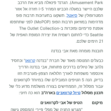
Amusement Park). הגרנד פינאלה מביא את הרכב
שלכם היישר במעלה הכביש המהיר I-5 חזרה אל אזור
המטרופולין של
סיאטל
. תשקעו בתערוכות תרבות פופ
מדהימות במוזיאון תרבות הפופ (MoPOP) לפני שתתפסו
אופנת פרימיום ומזכרות ב-The Outlet Collection
Seattle כדי לחתום רשמית את יצירת המופת האפית של
21 הימים שלכם.
תובנות מומחה מאת אבי בנדנה
כבעלים המנוסה מאוד של חברת "בנדנה
קרוואן
" וכחסיד
נלהב של טיולים בדרכים פתוחות, אבי בנדנה הדריך
אינספור משפחות לאורך הלולאה הצפון-מערבית הזו
בדיוק. הנה 5 הטיפים המובילים שלו במיוחד לקרוואנים
עבור מסלול זה, הממחישים בצורה מושלמת מדוע כלי של
תכנון מסלול
טיול קרוואנים
בארה"ב
הוא כה חיוני:
מיקום
הטיפ של אבי לקרוואנים
"מגרש החניה של מפלי פיירי (המספק גישה