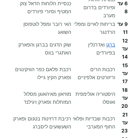
6 עד
כנסיית הלוחות הדאל צוק
ופיורדים בדרום
8
המטיף וסיורי פיורדים
מערב
9 עד
בריחות לאיים ומפלי
האי רובר ומפל לוטפוסן
11
הרדנגר
השואג
12
ברגן
ואדרנלין
שוק הדגים בברגן והפארק
עד
בפיורדים
האתגרי בווס
14
15
רכבות הרים
רכבת פלאם כפר הוויקינגים
עד
וריזורטים אלפיניים
ופארק הקיץ גיילו
17
18
היסטוריה אולימפית
מוזיאון מאיהאוגן מסלול
עד
ואוסלו
המזחלות ופארק ויגילנד
20
21
רכבות שבדיות ופלאי
רכיבת דרזינות בטנום ופארק
עד
החוף המערבי
השעשועים ליסברג
23