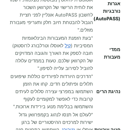
אגרות
את לוחית הרישוי של הקרוואן השכור
נורבגיות
לחשבון AutoPASS אונליין לפני חציית
(AutoPASS)
הגבול להבטחת חיוב חלק ותעריפי מעבורת
מוזלים."
"בעת הזמנת המעבורות הבינלאומיות
המסיביות (
קיל
לאוסלו וטרלבורג לרוסטוק)
ממדי
חובה לספק את האורך והגובה המדויקים
מעבורת
של הקרוואן שלכם. טעות בממדים עלולה
להוביל לסירוב עלייה לסיפון."
"הדרכים היורדות לפיורדים כוללות שיפועים
תלולים ופיתולים חדים. קחו את הזמן
נהיגת הרים
השתמשו במפרצי עצירה סלולים לעיתים
קרובות כדי לאפשר למקומיים לעקוף
והשתמשו בבלימת מנוע בירידות ארוכות."
"לעולם אל תנסו לנהוג בקמפרוואן גדול
ישירות למרכזים ההיסטוריים של ברגן
חניה עירונית
אוסלו או
גטבורג
. השתמשו בתחנות חנה