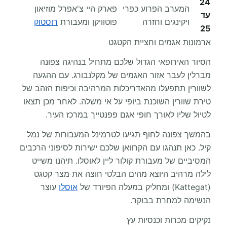
24
המערב הפרוע כפרי
פארק היי צ'אפרל מוזיאון
עד
ויקינגים וחזרה
פוטוויקן ומעבורת
רוסטוק
25
ארמונות אגמים וחציית הקטגט
הסיור האירופאי הגדול שלכם מתחיל בנהיגה צפונה
מברלין לעבר אזור האגמים של מקלנבורג. עם ההגעה
לשוורין תתפעלו מהאדריכלות המרהיבה וכיפות הזהב של
טירת שוורין השוכנת ביופי על אי משלה. לאחר מכן תצאו
לטיול שליו לאורך חופי אגם פפנטייך במרכז העיר.
בהמשך צפונה לחוף תגיעו לטרמינל המעבורות של נמל
קיל. כאן תנהגו עם הקרוואן שלכם ישירות לסיפוני הרכבים
המסיביים של מעבורת קולור ליין לאוסלו. תיהנו משייט
לילה מרהיב היוצא מהים הבלטי חוצה את מצר קטגט
(Kattegat) ומחליק במעלה הפיורד של
אוסלו
עוצר
הנשימה למחרת בבוקר.
נקיקים מכרות וכנסיות עץ