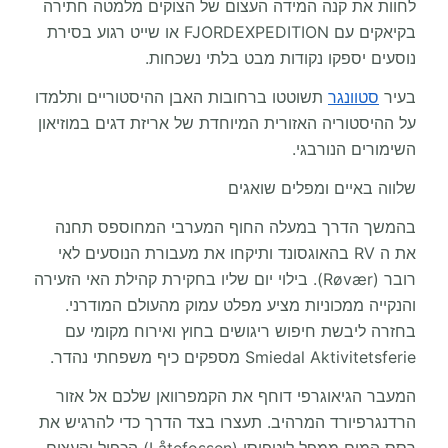
לחוות את קנה המידה העצום של הצוקים מלמטה חתירה
בקיאקים עם FJORDEXPEDITION או שייט רגוע בסירת
נוסעים יספקו נקודות מבט בלתי נשכחות.
בעיר
סטוונגר
תשוטטו ברחובות האבן ההיסטוריים ותלמדו
על ההיסטוריה האזורית המיוחדת של אריזת דגים במוזיאון
השימורים הנורבגי.
שלווה באיים ומפלים שואגים
בהמשך הדרך במעלה החוף המערבי המחוספס תחנה
את ה RV בהאוגסונד ותיקחו את מעבורת הנוסעים לאי
רובר (Røvær). בילוי יום שליו בחקירת קהילת האי הזעירה
והנקייה ממכוניות מציע מפלט עמוק מהעולם המודרני.
בחזרה ליבשת חיפוש ריגושים בחוץ ואירוח מקומי עם
Smiedal Aktivitetsferie מספקים כיף משפחתי נהדר.
המעבר הגיאוגרפי דוחף את הקמפרוואן שלכם אל אזור
הרדנגרפיורד המרהיב. תעצרו בצד הדרך כדי להרגיש את