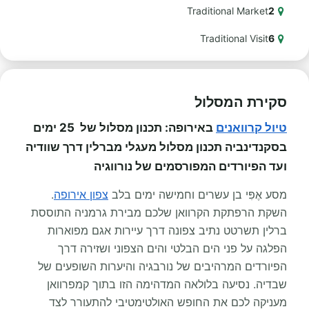
Traditional Market
2
Traditional Visit
6
סקירת המסלול
טיול קרוואנים
באירופה: תכנון מסלול של 25 ימים
בסקנדינביה תכנון מסלול מעגלי מברלין דרך שוודיה
ועד הפיורדים המפורסמים של נורווגיה
מסע אֶפִּי בן עשרים וחמישה ימים בלב
צפון אירופה
.
השקת הרפתקת הקרוואן שלכם מבירת גרמניה התוססת
ברלין תשרטט נתיב צפונה דרך עיירות אגם מפוארות
הפלגה על פני הים הבלטי והים הצפוני ושזירה דרך
הפיורדים המרהיבים של נורבגיה והיערות השופעים של
שבדיה. נסיעה בלולאה המדהימה הזו בתוך קמפרוואן
מעניקה לכם את החופש האולטימטיבי להתעורר לצד