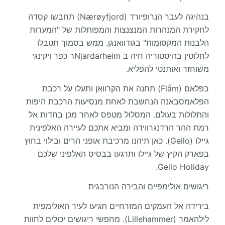
בנהיגה לעבר הנרופיורד (Nærøyfjord) תחבשו קסדה
לחקירת המנהרות המנצנצות והמפותלות של "המערות
הלבנות המקסומות" בגודוואנגן. ממש בסמוך תטבלו
לחלוטין בהיסטוריה חיה ב Njardarheimר כפר ויקינגי
משוחזר ואותנטי להפליא.
בפלאם (Flåm) תחנה את הקרוואן ותעלו על רכבת
הפלאמסבאנה הנחשבת לאחת מנסיעות הרכבת היפות
והתלולות בעולם. המסלול מטפס לאחר מכן בחדות אל
רמת ההר הרדנגרווידה ומביא אתכם לעיירה האלפינית
גיילו (Geilo). כאן תיהנו מרכיבת אופני הרים ובילוי בחוץ
בפארק הקיץ של גיילו ותרגעו בבסיס האלפיני שלכם
Geilo Holiday.
ריגושים אולימפיים והבירה הנורבגית
בירידה אל העמקים המזרחיים תגיעו לעיר האולימפית
לילהאמר (Lillehammer). מחפשי ריגושים יכולים לחוות