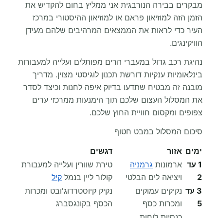
מבקרים בבירה הנורבגית אני ממליץ בחום להקדיש את
הזמן הזה למוזיאון פראם או למוזיאון ההיסטורי במרכז
העיר כדי לראות את הממצאים המרהיבים שלהם מעידן
הוויקינגים.
נהיגת רכב גדול במעברי הרים מפותלים ועלייה למעבורות
בינלאומיות ענקיות דורשת תכנון לוגיסטי מצוין. מדריך
מובנה זה מבטיח שתדעו בדיוק איפה לחנות וכיצד לסדר
את המסלול העצום שלכם תוך הימנעות ממרכזי ערים
צפופים ומקסום חוויית החוץ שלכם.
סיכום המסלול במבט חטוף
ימים
אזור
דגשים
1 עד
ארמונות
גרמניה
טירת שוורין ועלייה למעבורת
2
ויציאה לים הבלטי
קולור ליין בנמל
קיל
3 עד
נקיקים עמוקים
נקיק קיוסטרדוג'ובט ומכרות
5
ומכרות כסף
הכסף בקונגסברג
כנסיות לוחות