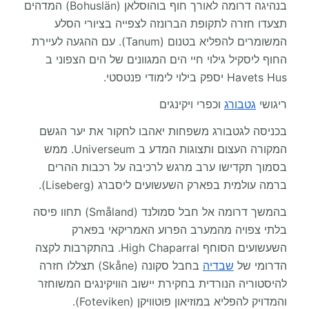
בנהיגה דרומה לאורך חוף בוהוסלאן (Bohuslän) המדהים
תצעדו חזרה לתקופת הברונזה לצפייה בציורי הסלע
המשומרים להפליא בטנום (Tanum). עם ההגעה לעיירת
החוף ליסקיל גילוי חיי הים המגוונים של הים הצפוני ב
Havets Hus יספק בילוי לימודי פנטסטי.
ריגושי
גטבורג
וכפרי ויקינגים
בכניסה לגטבורג משפחות יאהבו לחקור את יער הגשם
המקורה העצום ותצוגות המדע ב Universeum. ממש
בסמוך תקדישו ערב מרגש לרכיבה על רכבות ההרים
ברמה עולמית בפארק השעשועים ליסברג (Liseberg).
בהמשך דרומה אל חבל סמולנד (Småland) תחוו פיסה
בלתי צפויה מהמערב הפרוע האמריקאי בפארק
השעשועים הסוחף High Chaparral. בהתקרבות לקצה
הדרומי של
שבדיה
בחבל סקונה (Skåne) תצללו חזרה
להיסטוריה הנורדית בחקירת יישוב הוויקינגים המשוחזר
והמדויק להפליא במוזיאון פוטוויקן (Foteviken).