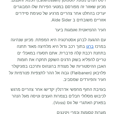
רסס המים ממפל לוטפוסן (Låtefossen) הכפול והעצום.
מכיוון שאזור זה מפורסם במטעי הפירות שלו המבוגרים
יעריכו בהחלט אחר צהריים מרגיע של טעימת סיידרים
אזוריים משובחים ב Alde Sider.
העיר ההנזיאטית ואומגות ביער
עם ההגעה לברגן אסטרטגיה היא המפתח. מכיוון שנהיגה
במרכז
ברגן
בתוך רכב גדול היא מלחיצה מאוד תחנה
בתחנת רכבת קלה פרברית. אתם תסעדו במאכלי ים
טריים להפליא בשוק הדגים השוקק תחקרו את חומות
האבן ההיסטוריות של מצודת ברגנהוס ותרכבו בפוניקולר
פלויבאן (Fløibanen) גבוה אל ההר לתצפיות פנורמיות על
העיר והפיורדים שמסביב.
בעזיבת החוף מחפשי אדרנלין יקדישו אחר צהריים מרגש
לכיבוש מסלולי חבלים בצמרות העצים וטיסה מעל הנהר
בפארק האתגרי של ווס (Voss).
מערות קסומות וכפרי ויקינגים