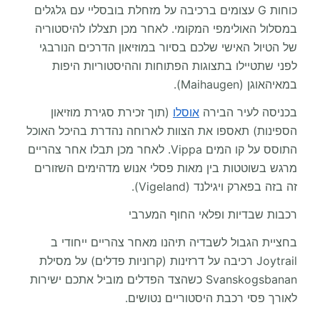
כוחות G עצומים ברכיבה על מזחלת בובסליי עם גלגלים
במסלול האולימפי המקומי. לאחר מכן תצללו להיסטוריה
של הטיול האישי שלכם בסיור במוזיאון הדרכים הנורבגי
לפני שתטיילו בתצוגות הפתוחות וההיסטוריות היפות
במאיהאוגן (Maihaugen).
בכניסה לעיר הבירה
אוסלו
(תוך זכירת סגירת מוזיאון
הספינות) תאספו את הצוות לארוחה נהדרת בהיכל האוכל
התוסס על קו המים Vippa. לאחר מכן תבלו אחר צהריים
מרגש בשוטטות בין מאות פסלי אנוש מדהימים השזורים
זה בזה בפארק ויגילנד (Vigeland).
רכבות שבדיות ופלאי החוף המערבי
בחציית הגבול לשבדיה תיהנו מאחר צהריים ייחודי ב
Joytrail רכיבה על דרזינות (קרוניות פדלים) על מסילת
Svanskogsbanan כשהצד הפדלים מוביל אתכם ישירות
לאורך פסי רכבת היסטוריים נטושים.