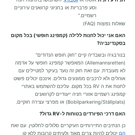
וסע פרבריות או בחניוני קרוואנים עירוניים
רשמיים."
שאלות נפוצות (FAQ)
האם אני יכול לחנות ללילה (קמפינג חופשי) בכל מקום
בסקנדינביה?
בנורבגיה ובשבדיה קיים "חוק חופש הנדודים"
(Allemannsretten) המאפשר קמפינג חופשי על אדמה
לא מעובדת. עם זאת חוק זה נועד בעיקר למטיילים עם
אוהלים ולא לרכבים ממונעים גדולים. אינכם יכולים פשוט
לחנות את ה RV בכל מקום. עליכם להשתמש באתרי
קמפינג רשמיים אזורי חניה ייעודיים לקרוואנים
(Bobilparkering/Ställplats) או מפרצי עצירה חוקיים.
האם דרכי הפיורדים בטוחות ל-RV גדול?
כן הנתיבים התיירותיים העיקריים סלולים לחלוטין. עם זאת
הם
יכולים להיות צרים מאוד ולעיתים קרובות ללא קו