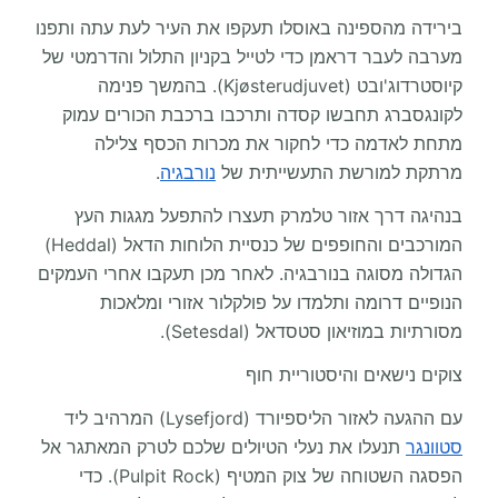
בירידה מהספינה באוסלו תעקפו את העיר לעת עתה ותפנו
מערבה לעבר דראמן כדי לטייל בקניון התלול והדרמטי של
קיוסטרדוג'ובט (Kjøsterudjuvet). בהמשך פנימה
לקונגסברג תחבשו קסדה ותרכבו ברכבת הכורים עמוק
מתחת לאדמה כדי לחקור את מכרות הכסף צלילה
מרתקת למורשת התעשייתית של
נורבגיה
.
בנהיגה דרך אזור טלמרק תעצרו להתפעל מגגות העץ
המורכבים והחופפים של כנסיית הלוחות הדאל (Heddal)
הגדולה מסוגה בנורבגיה. לאחר מכן תעקבו אחרי העמקים
הנופיים דרומה ותלמדו על פולקלור אזורי ומלאכות
מסורתיות במוזיאון סטסדאל (Setesdal).
צוקים נישאים והיסטוריית חוף
עם ההגעה לאזור הליספיורד (Lysefjord) המרהיב ליד
סטוונגר
תנעלו את נעלי הטיולים שלכם לטרק המאתגר אל
הפסגה השטוחה של צוק המטיף (Pulpit Rock). כדי