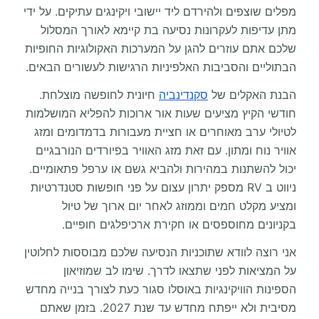
מפלים שוצפים ולהירדם ליד יישובי ויקינגים עתיקים. על ידי
מתן עדיפות לעקרונות נסיעה בת קיימא לאורך המסלול
שלכם אתם עוזרים להגן על המערכות האקולוגיות החופיות
הבתוליים והסביבות האלפיניות הרגישות לעשורים הבאים.
הבנת האקלים של
סקנדינביה
חיונית לחופשה מוצלחת.
חודשי הקיץ מציעים שעות אור ארוכות להפליא המושלמות
לטיולי ערב מאוחרים או חציית מעבורות בדמדומים ומזג
אוויר נוח ומתון. עם זאת מזג האוויר בפיורדים הנורבגיים
יכול להשתנות במהירות ולהביא גשם או ערפל פתאומיים.
ניווט ב RV מספק יתרון עצום על פני חופשות סטנדרטיות
ומציע מקלט חמים וממוזג לאחר יום ארוך של טיול
בקניונים מחוספסים או חקירת ארכיפלגים חופיים.
אני רוצה לוודא שתוכניות הנסיעה שלכם מבוססות לחלוטין
על המציאות לפני שתצאו לדרך. שימו לב שמוזיאון
הספינות הוויקינגיות באוסלו סגור כעת לצורך בנייה מחדש
מסיבית ולא ייפתח מחדש עד שנת 2027. בזמן שאתם