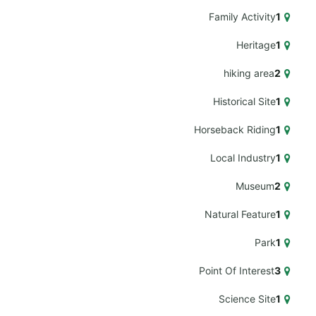
Family Activity
1
Heritage
1
hiking area
2
Historical Site
1
Horseback Riding
1
Local Industry
1
Museum
2
Natural Feature
1
Park
1
Point Of Interest
3
Science Site
1