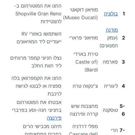
החנו את המוטורהום ב-
מוזיאון דוקאטי
1
בולוניה
Shopville Gran Reno
(Museo Ducati)
להצטיידות
מודנה
השתמשו באזורי RV
2
(עמק
מוזיאוני פרארי
ייעודיים ליד המוזיאונים
המנועים)
טירת בארדי
נצלו חניוני קמפר מרווחים
3
פארמה
(Castle of
ליד חוות החלב
Bardi)
החנו את הקמפרוואן בלה
4
ליגוריה
צ'ינקווה טרה
ספציה או לבנטו לגישה
לרכבת
אבטחו את המוטורהום
5-
מחצבות שיש
טוסקנה
בחניוני חנה-וסע בפרברי
6
קררה ופירנצה
פירנצה
מפלי דרדניה
תיהנו מכבישי הרים
7-
הרי
(Cascate del
רחבים המתאימים