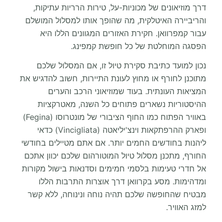
דרך מוזיאונים של מכוניות-על, טירות הרריות עתיקות,
והריביירה האיטלקית, מה שהופך אותו למסלול המושלם
עבור קמפרוואן. חקירת האזורים המגוונים הללו היא
הפסגה המוחלטת של כל חופשת קמפינג.
נכון למועד כתיבת סקירת טיול זו, אם המסלול שלכם
מתוכנן לחורף או מחוץ לעונת התיירות, חשוב להדגיש את
המציאות העונתית. בעוד שמוזיאוני הרכב והערים
ההיסטוריות נשארים פתוחים כל השנה, מאטרקציות
באוויר הפתוח כמו החוף הציבורי של מונטרוסו (Fegina)
ופארק ההרפתקאות וינצ'יליאטה (Vincigliata) כדאי
ליהנות בחודשים החמים יותר. אם אתם מטיילים בחודשי
החורף, מתכנן מסלול טיול המוטורהום שלכם יכוון אתכם
אל חדרי טעימות בלסמי חמימים וסדנאות בישול מקורות
ומדהימות. מסע בקרוואן דרך אוצרות התרבות הללו
מבטיח שהחופשה שלכם תהיה נוחה ונינוחה, ללא קשר
למזג האוויר.