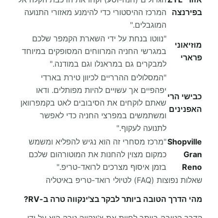
בפירנצה
המרכז ההיסטורי כדי להימנע מאזורי התנועה
המוגבלים."
"נווטו בנחת על ידי השארת הקמפר שלכם
מוזיאוני
במגרשי החניה המרווחים המסופקים במיוחד
פרארי
למבקרים גם במראנלו וגם במודנה."
"המסלולים ההרריים לכיוון טירת בארדי
יפהפיים אך עשויים להיות מפותלים. ודאו
כבישי הרי
שאתם לוקחים את הסיבובים לאט בקמפרוואן
האפנינים
ומשתמשים במפרצי החניה כדי לאפשר
לתנועה לעקוף."
Shopville
"מרכז מסחרי זה הוא נגיש להפליא ומשמש
Gran
כמקום מצוין להחנות את המוטורהום שלכם
Reno
בזמן איסוף מצרכים לרואד-טריפ."
שאלות נפוצות (FAQ) לטיולי רואד-טריפ באיטליה
מהי הדרך הטובה ביותר לבקר בצ'ינקווה טרה ב-RV?
הדרך הטובה ביותר לחוות את צ'ינקווה טרה היא על ידי