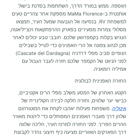
הווספה. ממש במורד הדרך, השתתפות בסדנת בישול
אותנטית ב-MaMa Florence מספקת אחר צהריים טעים
למשפחת RV. בנסיעה אל הגבעות שמעל העיר, תמצאו
מסלולי צמרות מסעירים בפארק ההרפתקאות וינצ'יליאטה,
הנגיש בקלות בקמפרוואן שלכם. חובבי טבע יכולים לאחר
מכן לנהוג צפונה אל הרי האפנינים כדי לטייל בשבילים
הנופיים סביב מפלי דרדניה (Cascate del Dardagna)
לפני הניווט של הקמפר שלכם חזרה לעבר הגבול עם
אמיליה רומאניה.
החזרה האפנינית לבולוניה
הקטע האחרון של המסע משלב מפלי הרים אקטיביים,
כבישי יער שלווים, וחזרה חלקה לבירה הקולינרית של
איטליה
. משפחות פעילות יאהבו לקחת את המוטורהום
שלהן דרך מעברי האפנינים המפותלים כדי ליהנות מאוויר
ההרים הפריך. לפני החזרה למרכז העיר, הליכה שלווה
דרך הפארקים האזוריים מציעה כיף חיצוני נהדר לקבוצת