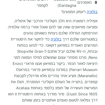
8
האפנינים
Dardagna)
לקמפר
בולוניה
ו"עמק המנועים"
אמיליה רומאניה היא הלב הקולינרי והרכבי של איטליה,
ומציעה מוזיאונים שאין שני להם ואוכל אזורי ברמה עולמית.
ההרפתקה הגדולה שלכם ניצתת כשאתם נוהגים
במוטורהום שלכם דרך
בולוניה
כדי לחקור את היסטוריית
המרוצים האגדית במוזיאון דוקאטי. כדי לנהוג בנוחות
ובנחת, ה-RV שלכם יוביל אתכם ל-Shopville Gran
Reno, מרכז מסחרי עצום שמושלם למילוי המזווה לפני
היציאה לאזור הכפר. ביקור במוזיאון אנצו פרארי (Enzo
Ferrari Museum) במודנה ובמוזיאון פרארי במראנלו
(Maranello) מציע אחר צהריים מלא אדרנלין לקבוצת
קמפרים. בחצייה אל העולם הקולינרי המסורתי, תגלו את
המורשת העשירה של חומץ בלסמי באחוזת Acetaia
Giusti Since 1605. סיור מודרך באחוזה היסטורית זו הוא
דרך נפלאה לטעום טעמים אותנטיים בזמן שאתם