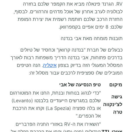
RV. הגרנד פינאלה מביא את הקמפר שלכם בחזרה
לבולוניה לערב אחרון של אוכל מדהים והרהורים. לבסוף,
החזרת הרכב שלכם חותמת רשמית את יצירת המופת
שלכם: 8 ימים אפיים בקמפרוואן.
תובנות מומחה מאת אבי בנדנה
כבעלים של חברת "בנדנה קרוואן" וכחסיד של טיולים
בדרכים פתוחות, אבי בנדנה הדריך משפחות רבות לאורך
המסלול המעגלי הזה בדיוק בצפון
איטליה
. הנה הטיפים
המובילים שלו ספציפית לרכבים עבור מסלול זה:
מיקום
טיפ הנסיעה של אבי
"כדי לנהוג בנוחות ובנחת, החנו את המוטורהום
גישה
שלכם במגרשים הייעודיים בלבנטו (Levanto)
לצ'ינקווה
או בלה ספציה (La Spezia) וקחו את הרכבת
טרה
אל הכפרים."
"השאירו את ה-RV באזורי החניה הפרבריים
אזורי ZTL
הגדולים (חנה-וסע) וקחו את הרכבת הקלה אל