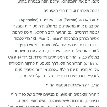
משאירים את הקמפרוואן שלכם חונה בבטחה בחוץ.
גבינת פארמה וטירות הרי האפנינים
מחוז פארמה (Parma) והרי האפנינים (Apennine)
הסובבים אותו מתאפיינים במחלבות היסטוריות ומבצרי
גבעות דרמטיים. עם ההגעה ללב החקלאי, תוכלו ליהנות
מסיור מרתק במחלבה "St. Pier Damiani" כדי ללמוד
כיצד מייצרים פרמיג'אנו רג'אנו אותנטי, ממש מחוץ
למוטורהום שלכם. אחר הצהריים, נסיעה עם המשפחה
במעלה כבישי ההרים המפותלים אל טירת בארדי (Castle
of Bardi) המרשימה היא דרך פנטסטית לחקור היסטוריה
של ימי הביניים עם ה-RV שלכם. אזור זה מסביר פנים
להפליא, והכבישים הכפריים נגישים בקלות לקמפר.
הריביירה האיטלקית ופסגות החוף
ליגוריה והאלפים האפואניים מציעים שילוב של כפרי חוף
צבעוניים, מחצבות שיש עצומות, ונופש חופי יפהפה.
בנסיעה מערבה אל הים, תחוו את קונסורציום התיירות של