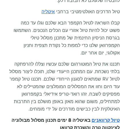
להבטיח שלעולם לא תבזבזו דלק.
טיול הדרכים האולטימטיבי ברחבי
איטליה
קבלו השראה לטיול הקמפר הבא שלכם וגלו עד כמה
פשוט יכול להיות טיול אזורי עם הכלים הנכונים. השתמשו
בגרסת הניסיון החינמית של מתכנן מסלול טיולי
הקמפרוואן שלנו כדי למפות כל נקודת תצפית וחניון
אקולוגי, יום אחר יום.
תכננו את טיול המוטורהום שלכם עכשיו וצללו להרפתקה
בלתי נשכחת. עם המתכנן הייעודי שלנו, תוכלו ליצור מסלול
לטיול RV שמתאים לסגנון הייחודי שלכם. תכננו טיול קמפר
עוד היום וחוו את המסלולים המומלצים שהמטיילים לא
מפסיקים לשבח. זהו רואד-טריפ אידיאלי בקמפרוואן
למתחילים, משום שהוא מאזן באופן מושלם בין התרבות
האיטלקית לבין כבישים מודרכים על ידי מומחים.
טיול קרוואנים
באיטליה 8 ימים תכנון מסלול מבולוניה
לצינקווה טרה והשכרת קרוואן