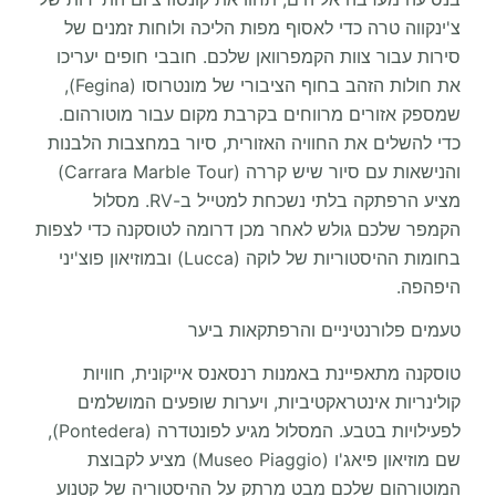
צ'ינקווה טרה כדי לאסוף מפות הליכה ולוחות זמנים של
סירות עבור צוות הקמפרוואן שלכם. חובבי חופים יעריכו
את חולות הזהב בחוף הציבורי של מונטרוסו (Fegina),
שמספק אזורים מרווחים בקרבת מקום עבור מוטורהום.
כדי להשלים את החוויה האזורית, סיור במחצבות הלבנות
והנישאות עם סיור שיש קררה (Carrara Marble Tour)
מציע הרפתקה בלתי נשכחת למטייל ב-RV. מסלול
הקמפר שלכם גולש לאחר מכן דרומה לטוסקנה כדי לצפות
בחומות ההיסטוריות של לוקה (Lucca) ובמוזיאון פוצ'יני
היפהפה.
טעמים פלורנטיניים והרפתקאות ביער
טוסקנה מתאפיינת באמנות רנסאנס אייקונית, חוויות
קולינריות אינטראקטיביות, ויערות שופעים המושלמים
לפעילויות בטבע. המסלול מגיע לפונטדרה (Pontedera),
שם מוזיאון פיאג'ו (Museo Piaggio) מציע לקבוצת
המוטורהום שלכם מבט מרתק על ההיסטוריה של קטנוע