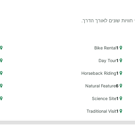
Bike Rental
1
Day Tour
1
Horseback Riding
1
Natural Feature
6
Science Site
1
Traditional Visit
1