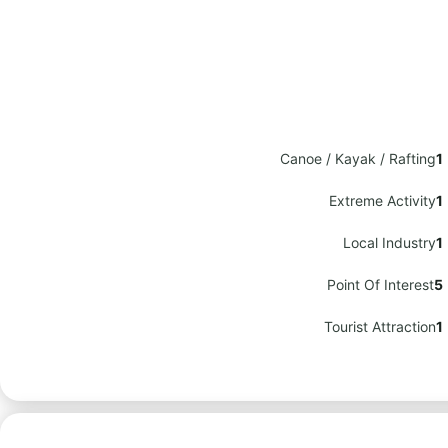
Canoe / Kayak / Rafting
1
Extreme Activity
1
Local Industry
1
Point Of Interest
5
Tourist Attraction
1