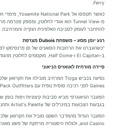
Ferry.
להתחבר לעומק לסביבה האלפינית הנקייה והמרהיבה.
רגע יומן מסע – משפחת Dubois מצרפת
ב-El Capitan ו-Half Dome, מוקסמים לחלוטין מהגודל האדיר של הפרא האמריקאי."
סיירה מזרחית לאואזיס הניאוני
Gaines לפני רכיבה סוסית נופית עם Rainbow Pack Outfitters.
בגבעות הצבועות במינרלים של Artist's Palette ותהנו מהנוף הרחב של Badlands מ-Zabriskie Point.
and Casino, ולגלות היסטוריה מרתקת של פשע מאורגן ב-Mob Museum.