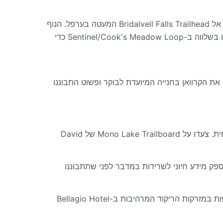
כאשר תטפסו אל Yosemite National Park, מימדי הטבע נפרשים לרווחה. תוכלו לחנות את הקרוואן בבטחה ולצאת לטיול אל Bridalveil Falls Trailhead המעטה בערפל. הנוף
מ-Tunnel View הוא אגדי לחלוטין, ומספק פנורמה מרהיבה של העמק. חקרו את Lower Yosemite Falls Trailhead וצעדו בשלווה ב-Sentinel/Cook's Meadow Loop כדי
 לפסגות ההרים של הסיירה, הגענו ל-Tunnel View ונשבנו לגמרי. חנינו את הקרוואן בחנייה המיועדת לבוקר ופשוט התבוננו
נסיעה בכביש Tioga המרהיב מובילה את הקרוואן שלכם בזהירות מחוץ להרים אל הנופים האחר-עולמיים של סיירה המזרחית. צעדו על Mono Lake Trailboard של David
יאוגרפי מביא סביבות קיצוניות ויפות בזמן שאתם נופלים אל Death Valley. Furnace Creek Visitor Center מספק מידע חיוני לשרידות במדבר לפני שתתבוננו
המעבר הגדול מהמדבר השקט מוביל את הקרוואן שלכם אל זוהר נבאדה. תוכלו לטייל על Las Vegas Strip המפורסם, לצפות במזרקות הריקוד המרהיבות ב-Bellagio Hotel