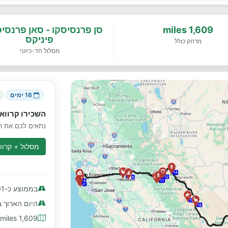
1,609 miles
סן פרנסיסקו - סאן פרנסי
פיניקס
מרחק כולל
מסלול חד-כיווני
16 ימים
השכירו קרוואן
נתאים לכם את הק
מסלול + קרווא
בממוצע כ-101 miles ליום
היום הארוך ביותר כ
1,609 miles מרחק כולל