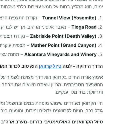
ימים, הוא ממליץ בחום על חמש עצירות בלתי נשכחות 
Tunnel View (Yosemite)
– נקודת התצפית הראשונה המושלמת על ite Valley
Tioga Road
– מעבר אלפיני מרהיב, אך יש לבדוק סג
Zabriskie Point (Death Valley)
– נקודת תצפית 
Mather Point (Grand Canyon)
– תצפית עיקרית ב-South Rim עם חניות מותאמות
Alcantara Vineyards and Winery
– תחנת עציר
הדרך הירוקה – למה
טיול קרוואן
הוא טוב לכדור האר
אימוץ אורח החיים בקרוואן הוא דרך מצוינת לשמור על
ההשפעה הסביבתית. מכיוון שאתם נושאים את מרחב המ
ותחזוקת בתי מלון ענקיים.
גודל רכב, חניות לקרוואנים גדולים וניידות, ומונעים בז
טיול הקרוואנים האולטימטיבי בדרום-מערב ארה"ב