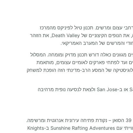
חבי עצום ומרשים. תכנון טיול לפיניקס מהמרכז
התרבותי של סן פרנסיסקו הוא מסע מרתק, מהיר וקצבי בן 16 ימים, החוצה את הכיפות הגרניטיות הגבוהות של הרי הסיירה, את הנופים הקיצוניים של Death Valley, את הזוהר
יחודי והמרשים של המערב האמריקאי.
 מגוונים כאלה דורש תכנון מדויק ומומחה. המסלול
רים ועד לפתחי פארקים לאומיים עצומים, מותאמת
 הלוגיסטיקה של המסע הרב-מדינתי הזה הופכת למשחק
ב-Sacramento או ב-San Jose ולצאת לנסיעה נופית מרהיבה
הרפתקה גדולה מתחילה בקליפורניה. חקרו את כלא האי ההיסטורי עם Alcatraz Cruises ותתענגו על לחם סאוורדו בפיאר 39 הסואן – נקודת פתיחה עירונית אנרגטית ומרשימה.
אחרי שתעזבו את עומס התנועה בעיר, הקרוואן שלכם ייסע מזרחה לעבר רגלי ההרים, שם המשפחה תיהנה משיט מהנה וחווייתי עם Sunshine Rafting Adventures ב-Knights