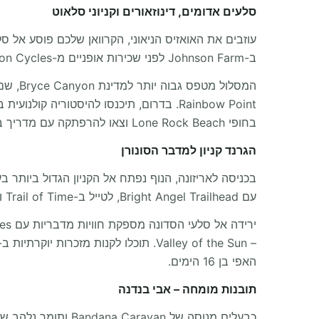
סלעים אדומים, דינוזאורים וקניוני סלאוט
ב-Johnson Farm לפני שכירות אופניים מ-Zion Cycles לחקור את קירות הקניון המרהיבים. טיול ב-Canyon Overlook Trail מספק נקודת מבט בלתי נשכחת על Zion.
בחופי Lone Rock Beach וצאו להרפתקה עם מדריך בקניוני Horseshoe Bend Slot Canyon Tours.
הגרנד קניון למדבר הסונורן
עם Bright Angel Trailhead, לטייל ב-Trail of Time ולהירגע עם משקה מקומי ב-South Rims Wine & Beer Garage.
האפי בן 16 הימים.
תובנות מומחה – אבי בנדנה