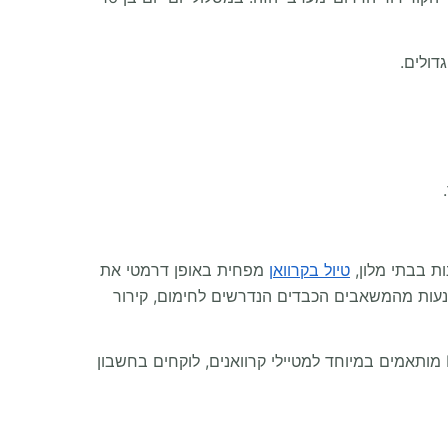
ת בבתי מלון,
טיול בקרוואן
מפחית באופן דרמטי את
נעות מהמשאבים הכבדים הנדרשים לחימום, קירור
חיי הקרוואן מעודדים שימוש מופחת במים ובחשמל ומקרבים את המטיילים לטבע. המסלולים המתוכננים ב-RVPLAN.NET מותאמים במיוחד למטיילי קרוואנים, לוקחים בחשבון