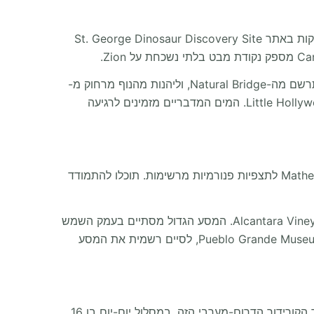
עוזבים את האואזיס הניאוני, הקרוואן שלכם פוסע אל סלעי היוטה האדומים המרהיבים. המשפחה תתלהב לגלות עקבות עתיקות באתר St. George Dinosaur Discovery Site
המסלול מטפס גבוה יותר למדינת Bryce Canyon, שם תוכלו לחקור את ה-Hoodoos דרך Mossy Cave Trailhead, להתרשם מה-Natural Bridge, וליהנות מהנוף מרחוק מ-
Rainbow Point. בדרום, תיכנסו להיסטוריה קולנועית ב-Little Hollywood Land: Museum, Trading Post & Chuckwagon Cookout. המים המדבריים מזמינים לרגיעה
בכניסה לאריזונה, הנוף נפתח אל הקניון הגדול ביותר בעולם. הקרוואן יגיע בקלות אל Desert View Watchtower ו-Mather Point לתצפיות פנורמיות מרשימות. תוכלו להתמודד
ירידה אל סלעי הסדונה מספקת חוויות מדבריות עם Sedona Offroad Adventures וטעמי יין מקומי ב-Alcantara Vineyards and Winery. המסע הגדול מסתיים בעמק השמש
– Valley of the Sun. תוכלו לקנות מזכרות יוקרתיות ב-Tanger Outlets Phoenix ולגלות היסטוריה אינדיאנית עתיקה ב-Pueblo Grande Museum, לסיים רשמית את המסע
כבעלים מנוסה של Bandana Caravan ותומך נלהב של מסעות בכביש הפתוח, אבי בנדנה הדריך אינספור משפחות לאורך הקורידור הדרום-מערבי הזה. במסלול יום-יום בן 16