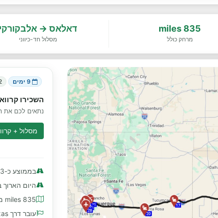
835 miles
דאלאס → אלבקורקי
מרחק כולל
מסלול חד-כיווני
9 ימים
2 מדי
השכירו קרוואן
נתאים לכם את הק
מסלול + קרווא
בממוצע כ-93 miles ליום
היום הארוך ביותר כ
835 miles מרחק כולל
עובר דרך New Mexico, Texas