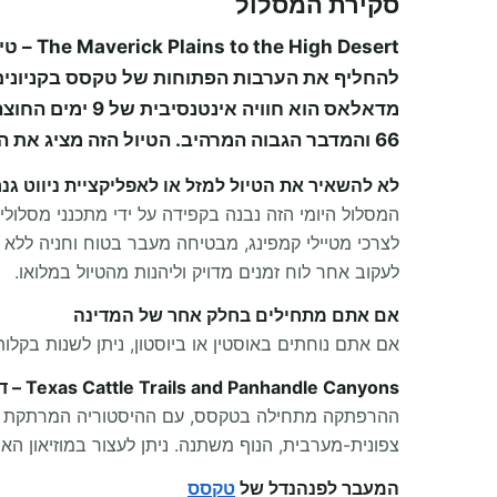
סקירת המסלול
The Maverick Plains to the High Desert – טיול קמפינג של 9 ימים מדאלאס לאלבקרקי
להחליף את הערבות הפתוחות של טקסס בקניונים
66 והמדבר הגבוה המרהיב. הטיול הזה מציג את השינויים התרבותיים והגיאוגרפיים המדהימים שמגדירים את הדרום-מערב האמריקאי.
לא להשאיר את הטיול למזל או לאפליקציית ניווט גנר
המסלול היומי הזה נבנה בקפידה על ידי מתכנני מסלולי
לצרכי מטיילי קמפינג, מבטיחה מעבר בטוח וחניה ללא
לעקוב אחר לוח זמנים מדויק וליהנות מהטיול במלואו.
אם אתם מתחילים בחלק אחר של המדינה
אם אתם נוחתים באוסטין או ביוסטון, ניתן לשנות בקלות
Texas Cattle Trails and Panhandle Canyons – דרכי בקר וטבע הפנהנדל בטקסס
צפונית-מערבית, הנוף משתנה. ניתן לעצור במוזיאון האמנות Wichita Falls Museum of Art ובמוזיאון Red River Valley להתרשמ
המעבר לפנהנדל של
טקסס