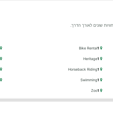
Bike Rental
1
Heritage
1
Horseback Riding
1
Swimming
1
Zoo
1