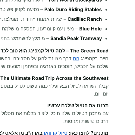
Palo Duro Riding Stables
– נסיעה לקניון פשוט
Cadillac Ranch
– יצירת אמנות ייחודית ומומלצת ל
Blue Hole
– מעיין עמוק ומרענן, הפסקה מושלמת
Sandia Peak Tramway
– מומלץ להשתמש בחניוני
The Green Road – למה טיול קמפינג הוא טוב לכדור הארץ
חיים בקמפינג
הם
דרך מצוינת להגן על הסביבה. בהשו
שלכם על הכביש, חוסכים באנרגיה ובפחמן ומונעים ש
The Ultimate Road Trip Across the Southwest – טיול קמפינג אולטימטיבי בדרום מערב
יום-יום.
תכננו את הטיול שלכם עכשיו
עם מתכנן הטיולים שלנו תוכלו ליצור בקלות את מסלול 
דרכים נגישות ומנוסות.
מוכנים? לחצו כאן:
טיול קרוואן
בארה"ב מדאלאס לאו