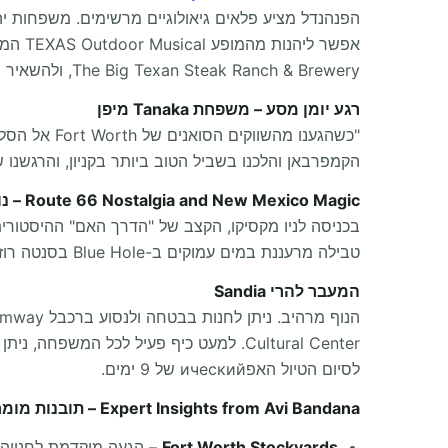
The Big Texan Steak Ranch & Brewery, ולהשאיר חותם על מכוניות הקבורה ב-Cadillac Ranch.
רגע יומן מסע – משפחת Tanaka מיפן
הקמפרבאן והלכנו בשביל הטוב ביותר בקניון, והרגשנו
Route 66 Nostalgia and New Mexico Magic – נוסטלגיה של Route 66 וקסם
טבילה מרעננת במים עמוקים ב-Blue Hole בסנטה רוזה היא האואזיס המושלם בחום המדברי לפני שממשיכים מערבה לעבר האלבורקי בגובה רב.
המעבר להרי Sandia
לסיום הטיול האפический של 9 ימים.
Expert Insights from Avi Bandana – תובנות מומחה מאבי בנדנה
Fort Worth Stockyards
– הגעה מוקדמת לחנייה 