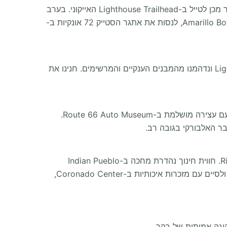
הפנהנדל מציע פלאים גיאולוגיים מרשימים. משפחות יהנו במיוחד מנסיעה ססגונית עם Palo Duro Riding Stables, ולאחר מכן לטייל ב-Lighthouse Trailhead האייקוני. בערב
אפשר ליהנות מהמופע TEXAS Outdoor Musical המרהיב, לפני שממשיכים לאמרילו. שם ניתן לטייל ב-Amarillo Botanical Gardens, לנסות את אתגר הסטייק 72 אונקיות ב-
"כשהגענו מהשווקים הסואנים של Fort Worth אל הסלעים האדומים המרחבים של הפנהנדל, הגענו ל-Lighthouse Trailhead ונדהמנו מהמבנים הענקיים והמרשימים. חנינו את
בכניסה לניו מקסיקו, הקצב של "הדרך האם" ההיסטורית משתלט. הקמפינג שלכם יעבור ליד אטרקציות ורסיות לצד הדרך, עם עצירה מושלמת ב-Route 66 Auto Museum.
הנוף מרהיב. ניתן לחנות בבטחה ולנסוע ברכבל Sandia Peak Tramway לתצפית פנורמית יוצאת דופן על עמק Rio Grande. חווית חינוך נהדרת מחכה ב-Indian Pueblo
Cultural Center. למעט כיף פעיל לכל המשפחה, ניתן לטייל ברחובות ההיסטוריים עם Routes Bicycle Tours & Rentals ולסיים עם מזכרות איכותיות ב-Coronado Center,
גה אמיתית של בקר.