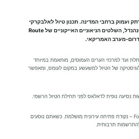
תק ועמוק ברחבי המדינה. תכנון טיול לאלבקרקי
מדאלאס הוא חוויה אינטנסיבית של 9 ימים החוצה את מורשת הקאובויים של הדרום, הגורג'ים האדומים של הפנהנדל, השלטים הניאוניים האייקוניים של Route
פותלת ועד למרכזי הערים העמוסים, מותאמת במיוחד
לוגיסטיקה של הטיול למשעשע במקום לעומס, ומאפשר
ות נסיעה נופית לדאלאס לפני תחילת הטיול הרשמי.
ההרפתקה מתחילה בטקסס, עם ההיסטוריה המרתקת של Fort Worth Stockyards והחיות המרשימות ב-Fort Worth Zoo – נקודת פתיחה עירונית מושלמת. כשאתם נוסעים