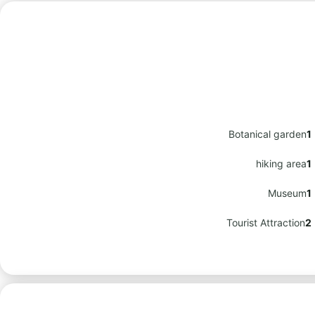
Botanical garden
1
hiking area
1
Museum
1
Tourist Attraction
2