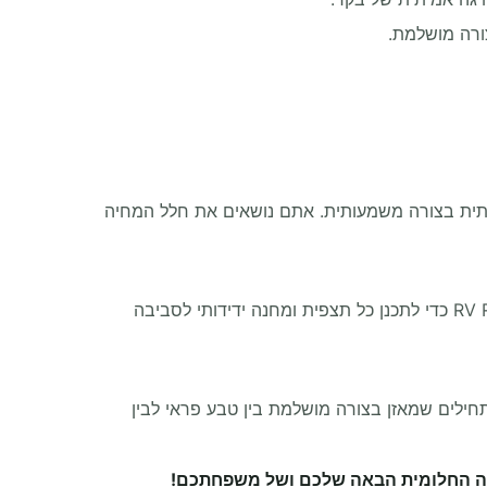
ורה מושלמת.
בתית בצורה משמעותית. אתם נושאים את חלל המחיה
קבלו השראה לטיול הבא וגילוי כמה פשוט לטייל במספר מדינות עם הכלים הנכונים. השתמשו ב-RV Route Planner Free Trial כדי לתכנן כל תצפית ומחנה ידידותי לסביבה
תחילים שמאזן בצורה מושלמת בין טבע פראי לבין
קה החלומית הבאה שלכם ושל משפחתכם!