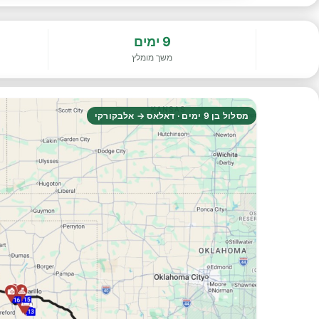
9 ימים
משך מומלץ
מסלול בן 9 ימים · דאלאס → אלבקורקי