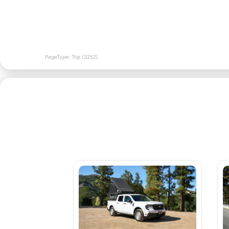
PageType: Trip (3252)