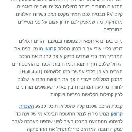
התנאים הטובים ביותר לטיולים רגליים ושחייה באגמים.
קיום RV מבטיח לכם תמיד מקלט נעים כשרוח האלפים
מתחזקת, מה שמעניק לכם יתרון עצום על פני מטיילים
מסורתיים.
ניווט בערים אירופאיות צפופות ובמעברי הרים תלולים
דורש כלי ייעודי עבור תכנון מסלול
קרוואן
מוצק. בנינו את
המדריך הזה כדי שתדעו בדיוק איפה לחנות את הרכב
הגדול שלכם תוך הימנעות מרחובות הכפרים ההיסטוריים
הצרים באופן בלתי אפשרי כמו הלשטאט (Hallstatt).
מתכנן מסלולים ייעודי הופך את חופשת הקרוואן שלכם
לחוויה מרגיעה המחברת בין פארקי שעשועים מודרניים
לבין קהילות חקלאיות כפריות ושקטות.
קבלת הרכב שלכם קלה להפליא. תוכלו לבצע
השכרת
קרוואן
ממש מחוץ לנמל התעופה הבינלאומי של וינה כדי
להימנע מהתנועה במרכז העיר לפני שתפנו מערבה לעבר
עמק הדנובה המרהיב כדי להתחיל את ההרפתקה