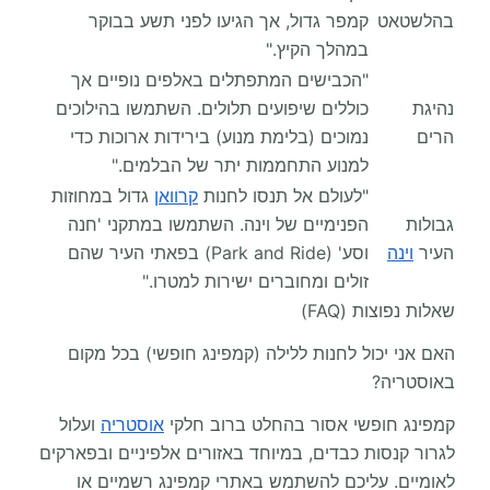
בהלשטאט
קמפר גדול, אך הגיעו לפני תשע בבוקר
במהלך הקיץ."
"הכבישים המתפתלים באלפים נופיים אך
נהיגת
כוללים שיפועים תלולים. השתמשו בהילוכים
הרים
נמוכים (בלימת מנוע) בירידות ארוכות כדי
למנוע התחממות יתר של הבלמים."
"לעולם אל תנסו לחנות
קרוואן
גדול במחוזות
גבולות
הפנימיים של וינה. השתמשו במתקני 'חנה
העיר
וינה
וסע' (Park and Ride) בפאתי העיר שהם
זולים ומחוברים ישירות למטרו."
שאלות נפוצות (FAQ)
האם אני יכול לחנות ללילה (קמפינג חופשי) בכל מקום
באוסטריה?
קמפינג חופשי אסור בהחלט ברוב חלקי
אוסטריה
ועלול
לגרור קנסות כבדים, במיוחד באזורים אלפיניים ובפארקים
לאומיים. עליכם להשתמש באתרי קמפינג רשמיים או