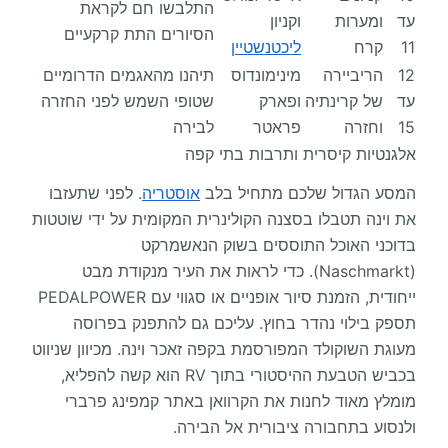
התלבשו חם לקראת
עד
ומערות
וקניון
הסיורים התת קרקעיים
11
קרח
ליכטנשטיין
12
הריביירה
מינימונדוס
תיהנו מהאגמים הדרומיים
עד
של קרינתיה
ופארק
שטופי השמש לפני החזרה
15
וחזרה
פראטר
לבירה
אלגנטיות קיסרית ותרבות בתי קפה
המסע הגדול שלכם מתחיל בלב
אוסטריה
. לפני שתעזבו
את וינה תטבלו בסצנה הקולינרית המקומית על ידי שוטטות
בדוכני האוכל התוססים בשוק הנאשמרקט
(Naschmarkt). כדי לראות את העיר מנקודת מבט
ייחודית, הזמנת סיור אופניים או סגווי עם PEDALPOWER
תספק בילוי נהדר בחוץ. עליכם גם להתפנק בפרוסה
מעוגת השוקולד המפורסמת בקפה זאכר וינה. מכיוון שניווט
בכביש הטבעת ההיסטורי בתוך RV הוא קשה להפליא,
מומלץ מאוד לחנות את הקרוואן באתר קמפינג פרברי
ולנסוע בתחבורה ציבורית אל הבירה.