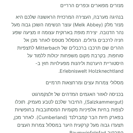
מנזרים מפוארים וכפרים הרריים
בנהיגה מערבה, העצירה המרכזית הראשונה שלכם היא
מנזר מלק (Melk Abbey) עוצר הנשימה השוכן גבוה מעל
נהר הדנובה. יצירת מופת בארוקית עצומה זו מציעה שפע
חניה לרכבים גדולים. המסלול מטפס לאחר מכן אל
ההרים שם תרכבו ברכבלים של Mitterbach לתצפיות
סוחפות. בקרבת מקום משפחות יכולות ללמוד על
היסטוריית היערנות וליהנות מפעילויות חוץ ב-
Erlebniswelt Holzknechtland.
מסלולי צמרות עצים ומרחצאות תרמיים
בכניסה לאזור האגמים המדהים של זלצקמרגוט
(Salzkammergut), החיבור שלכם לטבע מעמיק. תוכלו
לצפות בחיות אלפיניות מקומיות המסתובבות בחופשיות
בפארק חיות הבר קמברלנד (Cumberland). לאחר מכן,
תצעדו גבוה מעל קרקעית היער במסלול צמרות העצים
המרהיב Baumwipfelpfad.