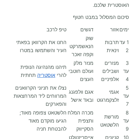
האוסטרית שלכם.
סיכום המסלול במבט חטוף
ימים
אזור
דגשים
טיפ לרכב
שוק
1 עד
תרבות
החנו את הקרוואן בפאתי
הנאשמרקט
2
וינאית
העיר והשתמשו במטרו
וקפה זאכר
3
מנזרים
מנזר מלק
תיהנו מהנהיגה הנופית
עד
ושבילים
ועולם חוטבי
להרי
אוסטריה
תחתית
4
אלפיניים
העצים
5
נצלו את חניוני הקרוואנים
אגמי
אגם וולפגנג
עד
המרווחים ליד המרחצאות
זלצקמרגוט
ובאד אישל
7
והפארקים
8
מכרה המלח
הלשטאט צפופה מאוד;
מורשת
עד
ותצפית
הגיעו מוקדם מאוד
הלשטאט
9
הסקייווק
להבטחת חניה
10
קניונים
אייסריזנוולט