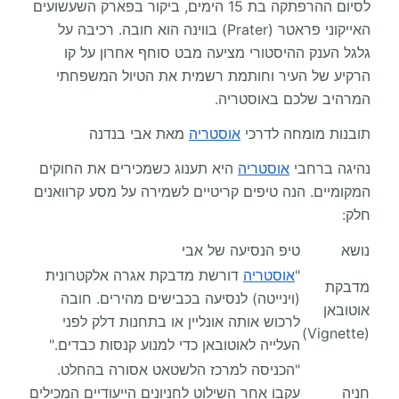
לסיום ההרפתקה בת 15 הימים, ביקור בפארק השעשועים
האייקוני פראטר (Prater) בווינה הוא חובה. רכיבה על
גלגל הענק ההיסטורי מציעה מבט סוחף אחרון על קו
הרקיע של העיר וחותמת רשמית את הטיול המשפחתי
המרהיב שלכם באוסטריה.
תובנות מומחה לדרכי
אוסטריה
מאת אבי בנדנה
נהיגה ברחבי
אוסטריה
היא תענוג כשמכירים את החוקים
המקומיים. הנה טיפים קריטיים לשמירה על מסע קרוואנים
חלק:
נושא
טיפ הנסיעה של אבי
"
אוסטריה
דורשת מדבקת אגרה אלקטרונית
מדבקת
(וינייטה) לנסיעה בכבישים מהירים. חובה
אוטובאן
לרכוש אותה אונליין או בתחנות דלק לפני
(Vignette)
העלייה לאוטובאן כדי למנוע קנסות כבדים."
"הכניסה למרכז הלשטאט אסורה בהחלט.
חניה
עקבו אחר השילוט לחניונים הייעודיים המכילים