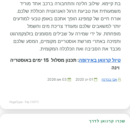
בת קיימא. שילוב הלינה והתחבורה ברכב אחד מוריד
משמעותית את טביעת הרגל האנרגטית הכוללת שלכם.
אורח חיים של קמפינג הופך אתכם באופן טבעי למודעים
יותר למשאבים שלכם ומעודד צריכת מים וחשמל
מופחתת. על ידי שמירה על שבילים מסומנים בזלצקמרגוט
ותמיכה באתרי מורשת אוסטריים מקומיים, המסע שלכם
מכבד את הסביבה ואת הכלכלה המקומית.
טיול קרוואן באירופה
: תכנון מסלול 15 ימים באוסטריה
וינה
אבי בנדנה
01 יונ 2020
03 אוג 2026
PageType: Trip (1071)
שכרו קרוואן לדרך