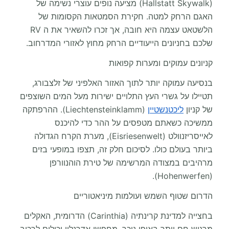
(Hallstatt Skywalk) מציעה נופים עוצרי נשימה של
האגם הרחק למטה. חקירת הסמטאות הקסומות של
הלשטאט עצמה היא חובה, אך זכרו להשאיר את ה RV
שלכם בחניונים הייעודיים הרחק מחוץ לאזורי המדרחוב.
קניונים עמוקים ומערות קפואות
בנסיעה עמוקה יותר לתוך האזור האלפיני של זלצבורג,
תטיילו על גשרי העץ התלויים ישירות מעל המים השוצפים
של קניון
ליכטנשטיין
(Liechtensteinklamm). ההרפתקה
ממשיכה כשאתם מטפסים על ההר כדי להיכנס
לאייסריזנוולט (Eisriesenwelt), מערת הקרח הגדולה
ביותר בעולם כולו. לסיכום חלק זה, תצפו במופעי בזים
מרהיבים במצודה המרשימה של טירת הוהנוורפן
(Hohenwerfen).
הדרום שטוף השמש ועולמות מיניאטוריים
בחצייה למדינת קרינתיה (Carinthia) הדרומית, האקלים