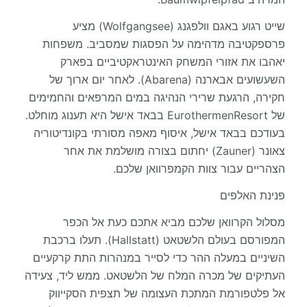
שייט רגוע באגם וולפגנג (Wolfgangsee) מציע
פרספקטיבה מדהימה על הפסגות שמסביב. משפחות
יאהבו את אזורי המשחק האינטראקטיביים בפארק
השעשועים אבארנה (Abarena). לאחר יום ארוך של
חקירה, הרגעת שרירי הנהיגה במים המרפאים והחמימים
של EurothermenResort בבאד אישל היא תענוג מוחלט.
בעודכם בבאד אישל, איסוף מאפה מסורתי בקונדיטוריה
צאונר (Zauner) יחתום בצורה מושלמת את אחר
הצהריים עבור צוות הקמפרוואן שלכם.
פנינת האלפים
מסלול הקרוואן שלכם מביא אתכם כעת אל הכפר
המפורסם בעולם הלשטאט (Hallstatt). תעלו ברכבת
השיניים במעלה ההר כדי לסייר במנהרות התת קרקעיים
העתיקים של מכרה המלח של הלשטאט. ממש ליד, צעידה
אל פלטפורמת המתכת העצומה של תצפית הסקייווק