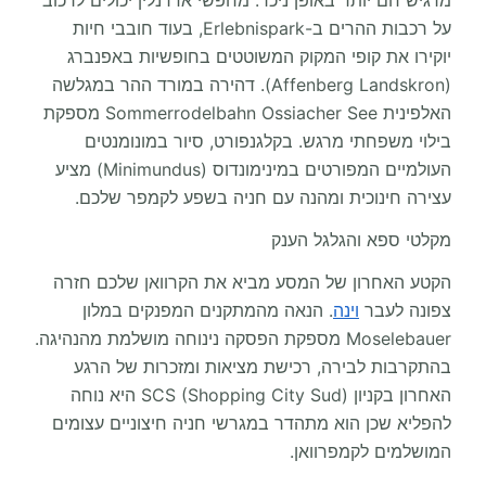
מרגיש חם יותר באופן ניכר. מחפשי אדרנלין יכולים לרכוב
על רכבות ההרים ב-Erlebnispark, בעוד חובבי חיות
יוקירו את קופי המקוק המשוטטים בחופשיות באפנברג
(Affenberg Landskron). דהירה במורד ההר במגלשה
האלפינית Sommerrodelbahn Ossiacher See מספקת
בילוי משפחתי מרגש. בקלגנפורט, סיור במונומנטים
העולמיים המפורטים במינימונדוס (Minimundus) מציע
עצירה חינוכית ומהנה עם חניה בשפע לקמפר שלכם.
מקלטי ספא והגלגל הענק
הקטע האחרון של המסע מביא את הקרוואן שלכם חזרה
צפונה לעבר
וינה
. הנאה מהמתקנים המפנקים במלון
Moselebauer מספקת הפסקה נינוחה מושלמת מהנהיגה.
בהתקרבות לבירה, רכישת מציאות ומזכרות של הרגע
האחרון בקניון SCS (Shopping City Sud) היא נוחה
להפליא שכן הוא מתהדר במגרשי חניה חיצוניים עצומים
המושלמים לקמפרוואן.