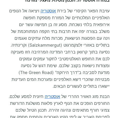
במזרח אוסטריה: תכנון מסלול מעגלי מווינה
עזיבת הפאר הקיסרי של בירת
אוסטריה
ויציאה אל הנופים
האלפיניים המלכותיים של המזרח מספקת חופשה
אירופאית בלתי נשכחת. מסע זה בן חמישה עשר יום
משלב בצורה יפה את תרבות בתי הקפה המתוחכמת של
וינה עם הפסגות הנישאות, מכרות מלח עתיקים ואגמים
בתוליים באזורי זלצקמרגוט (Salzkammergut) וקרינתיה.
נסיעה בתוך קרוואן ברחבי המדינה המרהיבה הזו מעניקה
לכם את החופש האולטימטיבי לחקור עמקים עמוקים
ומצודות נישאות בקצב שלכם. שימת דגש על נסיעה
מודעת לסביבה ב"דרך הירוקה" (The Green Road)
מבטיחה שהכרי דשא האלפיניים ומערכות המים העדינות
יישארו בתוליים לעשורים הבאים.
הבנת מזג האוויר ההררי של
אוסטריה
חיונית למסע שלכם.
החורפים הופכים את הנוף לארץ פלאות מושלגת הדורשת
צמיגי חורף מתאימים ונהיגה זהירה. תכנון הטיול שלכם
לפריחת האביב או לימי הקיץ הארוכים והחמים מספק את