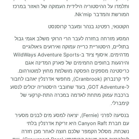
ותלמדו על ההיסטוריה הילידית העמוקה של האזור במרכז
המורשת והמדבר Nk'mip.
הקוטנאי, רפטינג בנהר ומעבר קרוסנסט
המסע מזרחה בחזרה לעבר הרי הרוקי משלב אגמי גבול
בתוליים, היסטוריית כרייה עמוקה ואירועים גיאולוגיים
מדהימים. איסוף ציוד ב-WildWays Adventure Sports
והירגעות בחופים החמימים של פארק המדינה אגם
כריסטינה מספקים הפסקה מושלמת מחוץ למוטורהום.
ליד קרנברוק (Cranbrook), מחפשי אדרנלין יאהבו לחבור
ל-GOT Adventure, בעוד שחובבי היסטוריה יכולים לנסוע
ברכבת עמוק מתחת לאדמה במכרה התת-קרקעי של
קימברלי.
בנסיעה לפרני (Fernie), יציאה למסע מים לבנים מסעיר
עם חברת Canyon Raft היא זריקת אדרנלין בלתי
נשכחת. מסלול הקמפר שלכם חוצה לאחר מכן חזרה