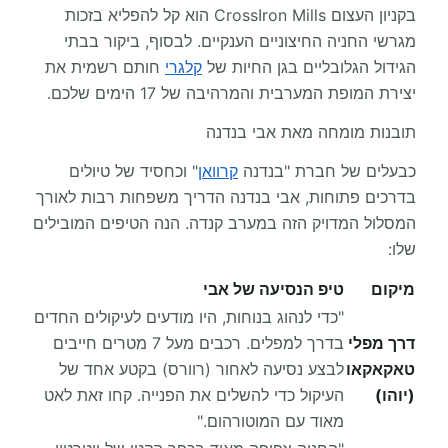
בקניון העצום CrossIron Mills הוא קל להפליא בזכות
מגרשי החניה החיצוניים הענקיים. לבסוף, ביקור בבתי
הגידול הגלובליים בגן החיות של
קלגרי
חותם רשמית את
יצירת המופת המערבית והמרהיבה של 17 הימים שלכם.
תובנות מומחה מאת אבי בנדנה
כבעלים של חברת "בנדנה
קרוואן
" וכחסיד של טיולים
בדרכים פתוחות, אבי בנדנה הדריך משפחות רבות לאורך
המסלול המדויק הזה במערב קנדה. הנה הטיפים המובילים
שלו:
מיקום
טיפ הנסיעה של אבי
"כדי לנהוג בנוחות, היו מודעים לעיקולים החדים
דרך מפלי
בדרך למפלים. רכבים מעל 7 מטרים חייבים
טאקאקאו
לבצע נסיעה לאחור (רוורס) בקטע אחד של
(יוהו)
העיקול כדי להשלים את הפנייה. קחו זאת לאט
מאוד עם המוטורהום."