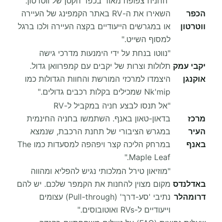
"החניה צפופה מאוד בכפר הקטן של ווטרטון.
הכפר
השאירו את ה-RV באתר הקמפינג של העיירה
ווטרטון
או במגרשים הייעודיים בקצה העיירה ולכו ברגל
למסוף השייט."
"נווטו בנחת על ידי הימנעות מדרכי גישה
יקבי עמק
תלולות וצרות של יקבים עם קמפרוואן גדול.
אוקנגן
היצמדו למרכזי המורשת והחוות הגדולות כמו
Nk'mip שמכילים בקלות רכבים גדולים."
"אל תנסו לבצע חניה במקביל ל-RV
מרכז
בדאון-טאון באנף. השתמשו בחניה החינמית
העיר
במגרש הציבורי של תחנת הרכבת, שנמצא
באנף
במרחק הליכה קצר ויפהפה למסעדות כמו The
Maple Leaf."
"מוזיאון טירל המלכותי נגיש להפליא ומהווה
באדלנדס
מקום מצוין להחנות את הקמפר שלכם. יש להם
דרומהלר
נתיבי 'סע-דרך' (Pull-through) עצומים
וייעודיים ל-RVs ואוטובוסים."