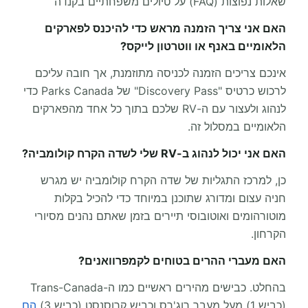
שאלות נפוצות (FAQ) על טיולים משפחתיים בקנדה
האם אני צריך הזמנה מראש כדי להיכנס לפארקים
הלאומיים באנף או ווטרטון לייקס?
אינכם צריכים הזמנה לכניסה מתוזמנת, אך חובה עליכם
לרכוש כרטיס "Discovery Pass" של Parks Canada כדי
לנהוג ולעצור עם ה-RV שלכם בתוך כל אחד מהפארקים
הלאומיים במסלול זה.
האם אני יכול לנהוג ב-RV שלי לשדה הקרח קולומביה?
כן, למרכז התגליות של שדה הקרח קולומביה יש מגרש
חניה עצום ומדורג שתוכנן במיוחד כדי להכיל בקלות
מוטורהומים ואוטובוסי תיירים בזמן שאתם נהנים מסיורי
הקרחון.
האם מעברי ההרים בטוחים לקמפרוואנים?
בהחלט. כבישים מהירים ראשיים כמו ה-Trans-Canada
(כביש 1) מעל מעבר רוג'רס וכביש קרוסנסט (כביש 3)
הם