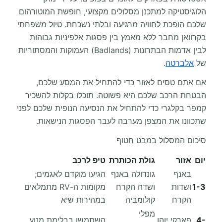
הלוגיסטיקה למתכנן מסלולים מקצועי, חופשת המוטורהום
שלכם הופכת לחוויה מרגיעה ובלתי נשכחת. טיול משפחתי
בקרוואן מחבר ללא מאמץ בין פסגות אלפיניות גבוהות
לבין אדמות הבתרונות (Badlands) העמוקות והמסתוריות
של
אלברטה
.
אם אתם טסים לאזור כדי להתחיל את המסע שלכם,
הבטחת הרכב שלכם היא פשוטה. תוכלו בקלות להשכיר
קמפר בקלגרי כדי להתחיל את הנסיעה הנופית שלכם לפני
שתכוונו את המצפן מערבה לעבר הפסגות הנישאות.
סיכום המסלול במבט חטוף
יום
אזור
גולת הכותרת
טיפ לרכב
באנף
גונדולה באנף
הגיעו מוקדם לאגמים;
1-3
ושדות
ושדה הקרח
מקומות ה-RV מתמלאים
הקרח
קולומביה
במהירות שיא
מפלי
4-
פארקי יוהו
השתמשו בבלימת מנוע