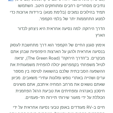
נתיבים מסחריים רחבים ומתוחזקים היטב. השתמשו
תמיד בהילוכים נמוכים (בלימת מנוע) בירידות ארוכות כדי
למנוע התחממות יתר של בלמי הקמפר.
הדרך הירוקה: למה נסיעה אחראית היא ניצחון לכדור
הארץ
אימוץ סגנון החיים של הקמפר הוא דרך מתחשבת לעסוק
בנסיעה אחראית ולהגן על הארצות היפהפיות שבהן אתם
מבקרים. ב"הדרך הירוקה" (The Green Road), יציאה
לטיול משפחתי בקמפרוואן יכולה להפחית משמעותית את
ההשפעה הסביבתית שלכם בהשוואה לטיסה בין מספר
ערים ושהייה באתרי נופש ומלונות עתירי משאבים. מכיוון
שאתם נושאים את מרחב המחיה איתכם, אתם משיגים
חיסכון באנרגיה ומפחיתים את טביעת הרגל הפחמנית
הכוללת על ידי מזעור שירותי תיירות חד-פעמיים.
חיים ב-RV מעודדים באופן טבעי נסיעה אחראית על ידי