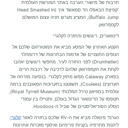
תרבות של מישורי הערבה באתר המורשת העולמית
'קפיצת הבאפלו הד סמאשד אין' (Head Smashed In
Buffalo Jump), המציע מגרש חניה עצום המושלם
לקמפרוואן.
דינוזאורים, ריגושים והחזרה לקלגרי
הקטע האחרון של המסע מביא את המוטורהום שלכם אל
הנופים החוצניים של אדמות הבתרונות של דרומהלר
(Drumheller) לפני החזרה לעיר. מחפשי ריגושים יאהבו
לקחת את הקמפרוואן שלהם לרכיבה על רכבות הרים
בפארק Calaway ממש מחוץ לקלגרי. בנסיעה מזרחה אל
הערוצים (Coulees), תשוטטו בתערוכות המאובנים ברמה
עולמית במוזיאון טירל המלכותי (Royal Tyrrell Museum),
תטפסו על הדינוזאור הגדול בעולם, ותטיילו בין עמודי
הסלע הסוריאליסטיים של שביל ה-Hoodoos.
הגרנד פינאלה מביא את ה-RV שלכם בחזרה לאזור
קלגרי
.
ליהנות מתרפיה בקניות פרימיום ואיסוף מזכרות אחרונות