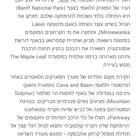
הגיר של הפארק הלאומי באנף (Banff National Park)
היא התחלה בלתי נשכחת להרפתקה שלכם. תזניקו את
הטיול בשייט עוצר נשימה באגם מינוונקה (Lake
Minnewanka), ותחקרו את מי הקרחונים המוקפים
בפסגות נישאות. מכיוון שחניית קמפרוואן בבאנף דורשת
אסטרטגיה, השאירו את רכבכם בחניון תחנת הרכבת
ותיהנו מארוחה ברמה עולמית במסעדת The Maple Leaf
ממש בעיירה.
חקירת מקום הולדתו של מערך הפארקים הלאומיים באתר
ההיסטורי הלאומי Cave and Basin (המערה והאגן)
ורכיבה בגונדולה של באנף לפסגת הר סולפור (Sulphur
Mountain) מציעים נופים פנורמיים מבריקים. בנהיגת
המוטורהום צפונה אל כביש שדות הקרח (Icefields
Parkway), תעלו על כלי הרכב המיוחדים והעצומים של
'הרפתקת שדה הקרח קולומביה' ותצאו לטיול רגלי קצר אל
תחילת מסלול קרחון אתבסקה – מפגש מעורר השראה