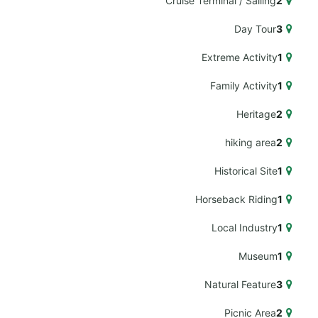
Cruise Terminal / Sailing
2
Day Tour
3
Extreme Activity
1
Family Activity
1
Heritage
2
hiking area
2
Historical Site
1
Horseback Riding
1
Local Industry
1
Museum
1
Natural Feature
3
Picnic Area
2