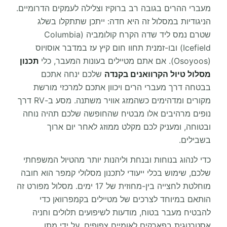
מעברי ההרים בגובה רב ברוקיז וצלילה לעמקים הדרומיים.
הניגודיות במסלול זה היא חדה: ייתכן שתתקלו בשלג
שטרם נמס ליד שדה הקרח קולומביה (Columbia
Icefield) ובו-זמנית תחוו חום קיץ עז במדבר אוסויוס
(Osoyoos). אם אתם מטיילים בעונות המעבר, כלי
תכנון
מסלול טיול הקרוואנים בקנדה
שלכם ינחה אתכם
בבטחה דרך מעברי הרים ויכוון אתכם למרכזי מורשת
מקורים ומדהימים כשהמזג אוויר משתנה. מסע ב-RV דרך
נופים מרהיבים אלו מבטיח שהחופשה שלכם תהיה נוחה
ובטוחה, ומעניק לכם מקלט ממוזג לאחר יום ארוך
בשבילים.
כדי לנהוג בנוחות ובנחת וליהנות יותר מהטיול המשפחתי
שלכם, שימוש בכלי ייעודי לתכנון מסלולי קמפר הוא חובה
מוחלטת לחצייה בין-מחוזית של 17 ימים. מסלול מפורט זה
הותאם במיוחד לצרכים של מטיילים בקמפרוואן כדי
להבטיח מעבר בטוח, מודעות לשיפועים תלולים וחניה
אסטרטגית בפארקים לאומיים צפופים. על ידי מתן