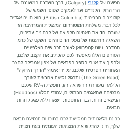
הפועם של
קלגרי
(Calgary), דרך השדרה המשוננת של
הרי הרוקי הקנדיים ועד לעמקים שטופי השמש של
קולומביה הבריטית (British Columbia), הוא חוויה אגדית
לכל דבר. משלחת המוטורהום המעגלית והמרהיבה הזו
שוזרת יחד את האחיזה הקפואה של קרחונים עתיקים,
השאגה הרועמת של מפלי הרים והיופי השקט של כרמי
המדבר. ניווט קמפרוואן לאורך הכבישים האלפיניים
הסוחפים הללו מאפשר לכם להכתיב את הקצב שלכם,
ולהפוך את אזורי הספר הפראיים של צפון אמריקה לחצר
האחורית הפרטית שלכם. על ידי אימוץ "הדרך הירוקה"
(The Green Road) ותרגול נסיעה אחראית לאורך
הלולאה מעוררת ההשראה הזו, חופשת ה-RV שלכם
מבטיחה שהאגמים הבתוליים, עמודי הסלע (Hoodoos)
הנישאים וחיות הבר התוססות יישארו ללא פגע לדורות
הבאים.
כבינה מלאכותית המסייעת לכם בתוכניות הנסיעה הבאה
שלך, חיוני להדגיש את המציאות העונתית בעת חציית