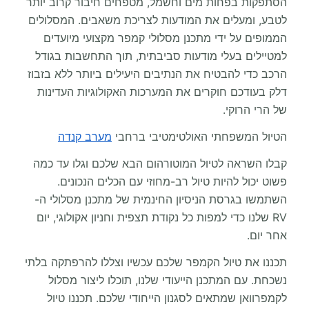
הסתפקות בפחות מים וחשמל, מטפחים חיבור קרוב יותר
לטבע, ומעלים את המודעות לצריכת משאבים. המסלולים
הממופים על ידי מתכנן מסלולי קמפר מקצועי מיועדים
למטיילים בעלי מודעות סביבתית, תוך התחשבות בגודל
הרכב כדי להבטיח את הנתיבים היעילים ביותר ללא בזבוז
דלק בעודכם חוקרים את המערכות האקולוגיות העדינות
של הרי הרוקי.
הטיול המשפחתי האולטימטיבי ברחבי
מערב קנדה
קבלו השראה לטיול המוטורהום הבא שלכם וגלו עד כמה
פשוט יכול להיות טיול רב-מחוזי עם הכלים הנכונים.
השתמשו בגרסת הניסיון החינמית של מתכנן מסלולי ה-
RV שלנו כדי למפות כל נקודת תצפית וחניון אקולוגי, יום
אחר יום.
תכננו את טיול הקמפר שלכם עכשיו וצללו להרפתקה בלתי
נשכחת. עם המתכנן הייעודי שלנו, תוכלו ליצור מסלול
לקמפרוואן שמתאים לסגנון הייחודי שלכם. תכננו טיול