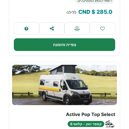
רשאי לנסוע לפסטיבלים
$ CND
285.0
ללילה
צפייה והזמנה
Active Pop Top Select
קמפר וואן - קלאס B