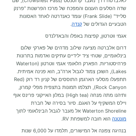
לאלברטה דרך מעבר קרוסנסט (Crowsnest Pass), שם
שדה הסלעים העצום והמפכח של מרכז הפרשנות "פרנק
סלייד" (Frank Slide) עומד כאנדרטה לאחד האסונות
הטבעיים הגדולים של
קנדה
.
אגמי ווטרטון, קפיצות באפלו והבאדלנדס
דרום אלברטה מציעה שילוב מדהים של פארקי שלום
בינלאומיים, שטחי ציד ילידיים עתיקים ואדמות בתרונות
פרהיסטוריות. הפארק הלאומי אגמי ווטרטון (Waterton
Lakes), השוכן צמוד לגבול ארה"ב, הוא פנינה אמיתית.
תתפעלו מסלעי הארגמן התוססים של קניון רד רוק (Red
Rock Canyon), תצלמו תמונות בתצפית מפלי קמרון,
ותיהנו מתה מנחה (High tea) במלון האייקוני פרינס אוף
ויילס המשקיף על האגם. סיור בסירה של חברת
Waterton Shoreline אל מעבר לגבול הבינלאומי לתוך
מונטנה
הוא חובה למשפחת RV.
בנהיגה צפונה אל המישורים, תלמדו על 6,000 שנות