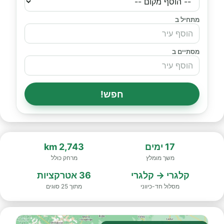
מתחיל ב
מסתיים ב
חפש!
17 ימים
2,743 km
משך מומלץ
מרחק כולל
קלגרי → קלגרי
36 אטרקציות
מסלול חד-כיווני
מתוך 25 סוגים