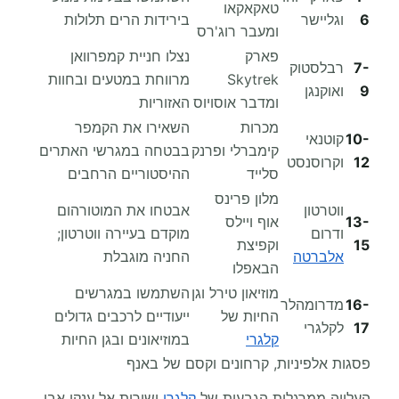
טאקאקאו
6
וגליישר
בירידות הרים תלולות
ומעבר רוג'רס
פארק
נצלו חניית קמפרוואן
7-
רבלסטוק
Skytrek
מרווחת במטעים ובחוות
9
ואוקנגן
ומדבר אוסויוס
האזוריות
מכרות
השאירו את הקמפר
10-
קוטנאי
קימברלי ופרנק
בבטחה במגרשי האתרים
12
וקרוסנסט
סלייד
ההיסטוריים הרחבים
מלון פרינס
ווטרטון
אבטחו את המוטורהום
13-
אוף ויילס
ודרום
מוקדם בעיירה ווטרטון;
15
וקפיצת
אלברטה
החניה מוגבלת
הבאפלו
מוזיאון טירל וגן
השתמשו במגרשים
16-
מדרומהלר
החיות של
ייעודיים לרכבים גדולים
17
לקלגרי
קלגרי
במוזיאונים ובגן החיות
פסגות אלפיניות, קרחונים וקסם של באנף
העלייה ממרגלות הגבעות של
קלגרי
ישירות אל ענקי אבן