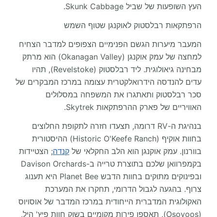
העץ השופעות של שביל Skunk Cabbage.
הרפתקאות רבלסטוק לאוקנגן שטוף השמש
המעבר מיערות הגשם הפנימיים הצפופים למדבר הצחיח
למחצה של עמק אוקנגן (Okanagan Valley) הוא מרתק
מבחינה גיאולוגית. ליד רבלסטוק (Revelstoke), תהיו
עדים להנדסה הידרואלקטרית עצומה במרכז המבקרים של
סכר רבלסטוק ותאתגרו את המשפחה במסלולים
האוויריים של פארק ההרפתקאות Skytrek.
בנהיגת ה-RV דרומה, תצעדו חזרה לתקופת החלוצים
בחוות אוקיף (Historic O'Keefe Ranch) ההיסטורית
בוורנון. עמק אוקנגן הוא הלב החקלאי של
קנדה
; הצטיידות
בקמפרוואן שלכם בתוצרת טרייה ב-Davison Orchards
ובפינוקים מתוקים בחוות הדבש Planet Bee היא תענוג
צרוף. בהגעה לגבול הדרומי, תחקרו את המערכת
האקולוגית המדברית הייחודית במרכז המדבר של אוסויוס
(Osoyoos), תאספו פירות מקומיים בשוק חוות פיץ' היל,