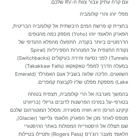
עם קרח עתיק עבור צוות ה-RV שלכם.
מפלי יוהו והרי קולומביה
בחציית קו פרשת המים היבשתית אל קולומביה הבריטית,
הפארק הלאומי יוהו (Yoho) מספק כמה מהנופים
הדרמטיים ביותר בקנדה. תתפעלו מהפלא ההנדסי של
נקודת התצפית על המנהרות הספירליות (Spiral
Tunnels) לפני נסיעה זהירה בעיקולים (Switchbacks)
במעלה הדרך למפלי טאקאקאו (Takakkaw Falls)
השואגים. הליכה שלווה בשביל אגם האמרלד (Emerald
Lake) מספקת מפלט שליו לקבוצת קמפרים.
בהמשך מערבה אל הרי קולומביה, תצפית בטוחה
בטורפי-על במרכז הפרשנות לדובים גריזלי (בריזורט
קיקינג הורס) היא חוויה מסעירה. מסלול המוטורהום שלכם
מטפס לאחר מכן אל הפארק הלאומי גליישר (Glacier),
שם תצללו אל היסטוריית המפולות באתר ההיסטורי
הלאומי מעבר רוג'רס (Rogers Pass) ותטיילו בטיילות