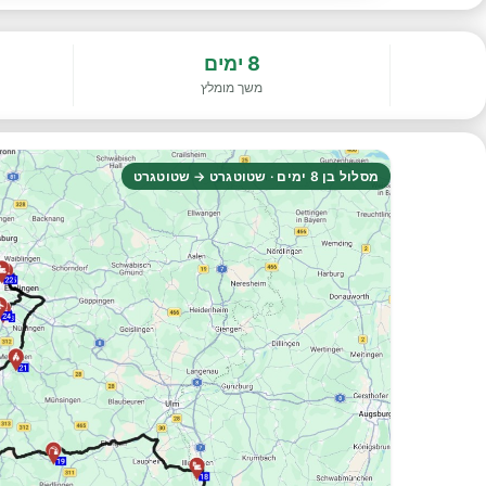
8 ימים
משך מומלץ
מסלול בן 8 ימים · שטוטגרט → שטוטגרט