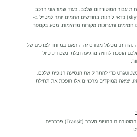
תית עבור המוטורהום שלכם. בעוד שמוזיאוני הרכב
נשארים פתוחים כל השנה, מאטרקציות באוויר הפתוח כמו פארק הטבע 'סקייוולק אלגוי' (skywalk allgäu Naturerlebnispark) כדאי ליהנות בחודשים החמים יותר למטייל ב-
 חמימים ותערוכות מקורות מדהימות. מסע בקמפר
ירה נהדרת. מסלול מפורט זה הותאם במיוחד לצרכים של
ן שלכם הופכת לחוויה מרגיעה ובלתי נשכחת. טיול
ר.
) בשטוטגרט כדי להתחיל את הנסיעה הנופית שלכם.
ורי לפני תחילת הלולאה הזו. יציאה ממוקדים מרכזיים אלו הופכת את תחילת
החנו את המוטורהום בחניוני מעבר (Transit) פרבריים
ט