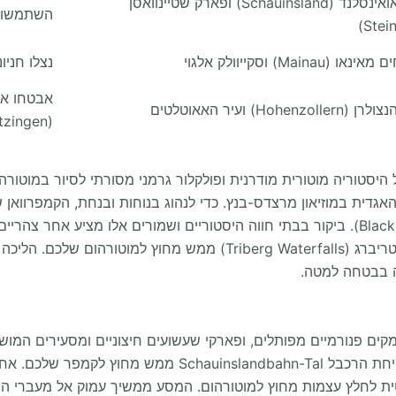
רכבל שאואינסלנד (Schauinsland) ופארק שטיינוואסן
השתמשו בחניון ה-RV
(Mainau) וסקייוולק אלגוי
נצלו חניו
אבטחו את
Hohenz) ועיר האאוטלטים
(Metzingen)
היסטוריה מוטורית מודרנית ופולקלור גרמני מסורתי לסיור במוטו
האגדית במוזיאון מרצדס-בנץ. כדי לנהוג בנוחות ובנחת, הקמפרוואן 
הפתוח של היער השחור (Black Forest Open Air Museum). ביקור בבתי חווה היסטוריים ושמ
יערות האורן הצפופים, תגלו את המפלים השואגים של טריברג (Waterfalls
קים פנורמיים מפותלים, ופארקי שעשועים חיצוניים ומסעירים המוש
(Freiburg), תוכלו ליהנות מעלייה אווירית מדהימה בלקיחת ה