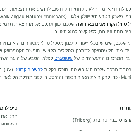
כנן לחורף או מחוץ לעונת התיירות, חשוב להדגיש את המציאות העונ
ל טיול הקרוואנים באירופה
שלכם יכוון אתכם אל מרחצאות תרמיים
נוחה ונינוחה, ללא קשר למזג האוויר.
י שלכם, שימוש בכלי ייעודי לתכנון מסלול טיולי מוטורהום הוא בח
 קלה. על ידי מתן הלוגיסטיקה למתכנן מסלולים מקצועי, חופשת הקמפרווא
בין המרכזים התעשייתיים של
שטוטגרט
לפלאי הטבע של היער השחו
טחת הרכב שלכם היא פשוטה. תוכלו בקלות
להשכיר קרוואן
(RV
מטיילים רבים בוחרים גם לאסוף קמפרוואן במינכן (Munich) כדי לחקור את האזור הכפרי וההיסט
ותרת
טיפ לרכב
צדס-בנץ וטריברג (Triberg)
בשטוטגר