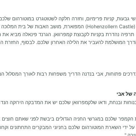
במעלה הגישה המפותלת כדי לצפות בטירת הוהנצולרן (Hohenzollern Castle) המ
דרך המושלמת להעביר את הלילה האחרון שלכם. לבסוף, החזרת 
בדרכים פתוחות, אבי בנדנה הדריך משפחות רבות לאורך המסלול המע
 של אבי
ת ובנחת, ודאו שלקמפרוואן שלכם יש את המדבקה הירוקה הנדרשת (emissions sticker) כדי להיכנס לגבו
 הקמפר שלכם במגרשי החניה הגדולים ביבשת לפני שאתם חוצים את
ת על ידי השארת המוטורהום שלכם בחניוני המבקרים התחתונים וקח
רה."