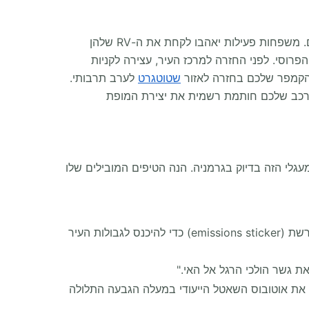
הקטע האחרון של המסע משלב טירות מפוארות על ראשי גבעות, קניות פרימיום, וחזרה חלקה לשטוטגרט במוטורהום שלכם. משפחות פעילות יאהבו לקחת את ה-RV שלהן
פוארת, מושב האבות של בית המלוכה הפרוסי. לפני החזרה למרכז העיר, עצירה לקניות
שטוטגרט
לערב תרבותי.
הרכב שלכם חותמת רשמית את יצירת המופת
גלי הזה בדיוק בגרמניה. הנה הטיפים המובילים שלו
לות העיר
 גשר הולכי הרגל אל האי."
ו את אוטובוס השאטל הייעודי במעלה הגבעה התלולה