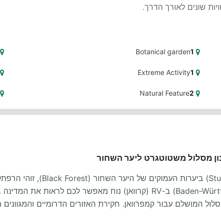
Botanical garden
1
Extreme Activity
1
Natural Feature
2
נון מסלול משטוטגרט ליער השחור
(Stuttgart) ביערות העמ
בגרמניה של 8 ימים ממחוז באדן-וירטמברג (Baden-Württemberg) ב-RV (קרוו
סלול המושלם עבור קמפרוואן. חקירת האזורים הדרומיים והמגוונים