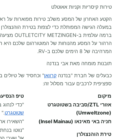
טירות קיסריות וקניות אאוטלט
ברמה עולמית ב-OUTLETCITY METZINGEN מציעה תרפיה נהדרת בקניות לקבוצת קמפרוואן. הגרנד פינאלה מביא את הקמפר שלכם בחזרה לאזור
הרהור על המסע מהנוחות של המוטורהום שלכם היא ה
המרהיבה של 8 הימים שלכם ב-RV.
תובנות מומחה מאת אבי בנדנה
כבעלים של חברת "בנדנה
קרוואן
" וכחסיד של טיולים 
ספציפית לרכבים עבור מסלול זה:
מיקום
טיפ הנסיעה
אזורי ZTL/סביבה בשטוטגרט
"כדי לנהוג בנוחו
(Umweltzone)
שטוטגרט
."
חניה באי מאינאו (Insel Mainau)
"השאירו את
"נווטו בנח
טירת הוהנצולרן
אל שערי הטי