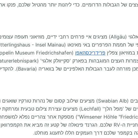
צים של הגבולות הדרומיים. כדי ליהנות יותר מהטיול שלכם, פנקו
אגם קונסטנץ (Lake Constance / Bodensee) ואזור אלגוי (Allgäu) מציגים איי פרחים רחבי
במוזיאון צפלין
פרידריכסהאפן
למטייל בקמפר. מסלול המו
שווביה הבווארית (Bavarian Swabia) והאלפים השוואבים (Swabian Alb) מציעים ש
מגיע לעיירה הציורית פיסן (Füssen), שם המים השוצפים של 'מפל הלך' (
הנהר התת-קרקעי היפהפה במערת 'וימסנר' (r Höhle "Friedrichshöhle
דמות האבות של קיסרי
ה בקמפר שלכם דרך העמקים הללו לתענוג מוחלט.