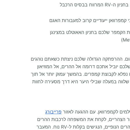
 המרווח בבסיס הרכבל
ני קמפרוואן ייעודיים קרוב למעבורות האגם
 הקמפר שלכם בחניון האאוטלט במצינגן
רהום. ההרפתקה הגדולה שלכם ניצתת כשאתם נוהגים
שלכם יוביל אתכם דרומה אל ההרים, אל המוזיאון
ורים אלו מציע אחר צהריים נפלא לקבוצת קמפרים. בהמשך עמוק יותר אל תוך
Triberg ) ממש מחוץ למוטורהום שלכם. הליכה שלווה במעלה שבילי היער היא דרך מסעירה לחוות
למים לקמפרוואן. עם ההגעה לאזור
פרייבורג
רכבל Schauinslandbahn-Tal ממש מחוץ לקמפר שלכם. אחר הצהריים, לקחת את המשפחה לרכבות ההרים
בפארק שטיינוואסן (Steinwasen Park) זו דרך פנטסטית לחלץ עצמות מחוץ למוטורהום. המסע ממשיך עמוק אל מעברי ההרים הנופיים, הנגישים בקלות ל-RV נוח. המעבר