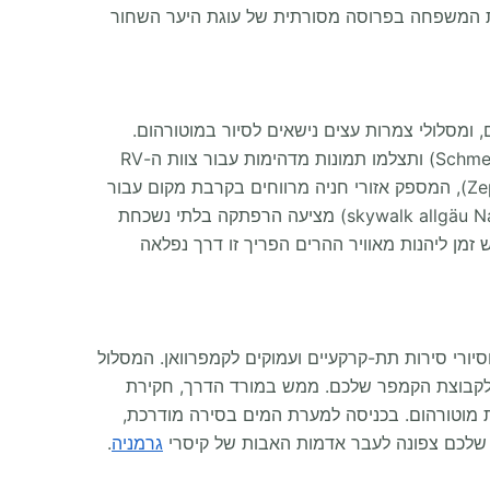
 את המשפחה בפרוסה מסורתית של עוגת היער השחור
 ידיים, מוזיאוני תעופה עצומים, ומסלולי צמרות עצים נישאים לסיור במוטורהום.
בנסיעה דרומה אל חופי הבודנזה, תחוו את היופי הטרופי של חממת הפרפרים באי מאינאו (Schmetterlingshaus - Insel Mainau) ותצלמו תמונות מדהימות עבור צוות ה-RV
(Zeppelin Museum Friedrichshafen), המספק אזורי חניה מרווחים בקרבת מקום עבור
קמפרוואן. כדי להשלים את החוויה האזורית, שוטטות בצמרות העצים המוגבהות בפארק 'סקייוולק אלגוי' (skywalk allgäu Naturerlebnispark) מציעה הרפתקה בלתי נשכחת
טורהום שלכם גולש לאחר מכן מזרחה לעבר הגבולות האלפיניים של בוואריה (Bavaria). להקדיש זמן ליהנות מאוויר ההרים הפריך זו דרך נפלאה
ילוב קסום של נהרות טורקיז שואגים וסיורי סירות תת-קרקעיים ועמוקים לקמפרוואן. המסלול
Lechfall) מציעים עצירת צילום טבעית ומרתקת לקבוצת הקמפר שלכם. ממש במורד הדרך, חקירת
Wimsene") מספקת אחר צהריים נפלא למשפחת מוטורהום. בכניסה למערת המים בסירה מודרכת,
גרמניה
.