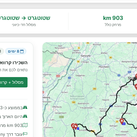
903 km
שטוטגרט → שטוטגרט
מרחק כולל
מסלול חד-כיווני
8 ימים
1 מדינ
השכירו קרוואן
נתאים לכם את הק
מסלול + קרווא
בממוצע כ-113 km ליום
היום הארוך ביותר
903 km מרחק כולל
עובר דרך Germany