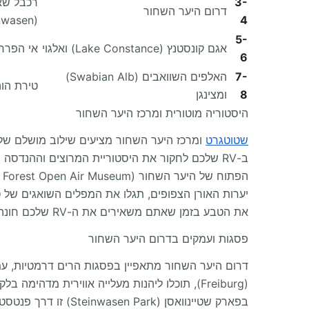
3-
דרום היער השחור
(Steinwasen)
4
5-
אגם קונסטנץ (Lake Constance) ואלגוי
אי הפרחים מאינאו 
6
7-
האלפים השוואבים (Swabian Alb)
טירת הוהנצולרן (ollern
8
ומצינגן
היסטוריה מוטורית ומרכז היער השחור
שטוטגרט
ומרכז היער השחור מציעים שילוב מושלם של 
ב-RV שלכם לחקור את היסטוריית המרוצים וההנדסה 
את הטבע בזמן שאתם משאירים את ה-RV שלכם חונה בבטחה למטה.
פסגות ועמקים בדרום היער השחור
דרום היער השחור מתאפיין בפסגות הרים דרמטיות, עמ