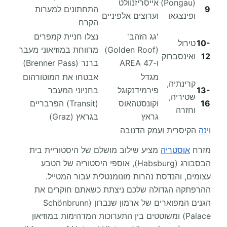
(Pongau)
אייסריזנוולט
9
התחתונים למערות
ופינצגאו
וערוצים אלפיניים
הקרח
'גג הזהב'
נצלו חניית קמפרים
10-
טירול
(Golden Roof)
מרווחת במוזיאוני מעבר
12
ואינסברוק
ו-AREA 47
ברנר (Brenner Pass)
מגדל
אבטחו את המוטורהום
קרינתיה,
13-
פירמידנקוגל
בחניוני המעבר
שטיריה,
16
וקונסטהאוס
(Transit) הפרבריים
וחזרה
גראץ
בגראץ (Graz)
וינה
הקיסרית ועמק הדנובה
מזרח
אוסטריה
מציע שילוב מושלם של היסטוריית בית
הבסבורג (Habsburg), אוספי היסטוריה של הטבע
עצומים, והנדסת נהרות מונומנטלית עבור המטייל.
ההרפתקה הגדולה שלכם ניצתת כשאתם חוקרים את
הגנים המפוארים של ארמון שנברון (Schönbrunn
Palace) ומשוטטים בין התערוכות המדהימות במוזיאון