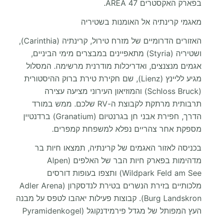
בפארק האקסטרים AREA 47.
מאגמי קרינתיה אל האומנות בשטיריה
האזורים הדרומיים של מזרח טירול, קרינתיה (Carinthia),
ושטיריה (Styria) מתאפיינים במבצרים מימי הביניים,
אגמים מנצנצים, ואדריכלות מודרנית מרשימה. המסלול
מגיע לליינץ (Lienz), שם חקירת טירת ברוק ההיסטורית
(Schloss Bruck) והמוזיאון העירוני מציעה עצירה
תרבותית מרתקת לקבוצת ה-RV שלכם. ממש במורד
הדרך, חפירת אבני חן בגרנטיום (Granatium) ברדנטיין
מספקת אחר צהריים נפלא למשפחת קמפרים.
בכניסה לאזור האגמים של קרינתיה, תמצאו חיות בר
מדהימות בפארק חיות הבר של האלפים (Alpen
Wildpark Feld am See) ותצפו בעופות דורסים
מלכותיים בזירת הנשרים בטירת לנדסקרון (Adler Arena
Burg Landskron). קבוצות פעילות יאהבו לטפס על מבנה
העץ המפותל של מגדל פירמידנקוגל (Pyramidenkogel