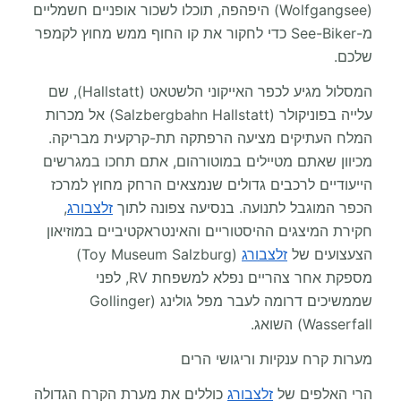
(Wolfgangsee) היפהפה, תוכלו לשכור אופניים חשמליים
מ-See-Biker כדי לחקור את קו החוף ממש מחוץ לקמפר
שלכם.
המסלול מגיע לכפר האייקוני הלשטאט (Hallstatt), שם
עלייה בפוניקולר (Salzbergbahn Hallstatt) אל מכרות
המלח העתיקים מציעה הרפתקה תת-קרקעית מבריקה.
מכיוון שאתם מטיילים במוטורהום, אתם תחכו במגרשים
הייעודיים לרכבים גדולים שנמצאים הרחק מחוץ למרכז
הכפר המוגבל לתנועה. בנסיעה צפונה לתוך
זלצבורג
,
חקירת המיצגים ההיסטוריים והאינטראקטיביים במוזיאון
הצעצועים של
זלצבורג
(Toy Museum Salzburg)
מספקת אחר צהריים נפלא למשפחת RV, לפני
שממשיכים דרומה לעבר מפל גולינג (Gollinger
Wasserfall) השואג.
מערות קרח ענקיות וריגושי הרים
הרי האלפים של
זלצבורג
כוללים את מערת הקרח הגדולה