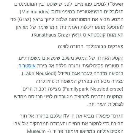
Tower) לנופים פנורמיים, לפני שישוטטו בין המונומנטים
הגלובליים המיניאטוריים במינימונדוס (Minimundus).
המסע מביא את המוטורהום שלכם לתוך גראץ (Graz) כדי
להתפעל מהאדריכלות העתידנית והמרשימה של מוזיאון
האומנות קונסטהאוס גראץ (Kunsthaus Graz).
פארקים בבורגנלנד והחזרה לווינה
הקטע האחרון של המסע משלב שעשועים משפחתיים,
היסטוריה פסיכולוגית, וחזרה חלקה אל בירת
אוסטריה
.
בנסיעה מזרחה לעבר אגם נויזידל (Lake Neusiedl),
עצירה מסעירה בפארק המשפחות נויזידלרזה
(Familypark Neusiedlersee) מציעה רכבות הרים
ומתקנים נהדרים לקבוצת מוטורהום לפני הכניסה מחדש
לגבולות העיר וינה.
הגרנד פינאלה מביא את ה-RV שלכם בחזרה אל תוך
הבירה כדי לחקור את החיים והעבודה המרתקים של אבי
הפסיכואנליזה במוזיאון זיגמונד פרויד (Museum -