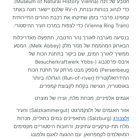
הטבע של וינה (Museum of Natural History Vienna).
כדי לנהוג בנוחות ובנחת, ה-RV שלכם יישאר חונה באתר
קמפינג פרברי בזמן שתיקחו את רכבת ההרים התיירותית
(Vienna Ring Tram) כדי לצפות במרכז העיר ההיסטורי.
בנסיעה מערבה לאורך נהר הדנובה, תתפעלו מאדריכלות
הבארוק המהממת של מנזר מלק (Melk Abbey). המסע
ממשיך לאורך המים, שם ביקור בתחנת הכוח של
איבס-פרסנבוג (Besucherkraftwerk Ybbs-
Persenbeug) מספק מבט מרתק על תחנת הכוח
ההידרואלקטרית (Run-of-river) הגדולה ביותר
באוסטריה, הנגישה בקלות לקבוצת קמפרים.
אגמים אלפיניים, מכרות מלח, ועירו של מוצרט
אזור האגמים של זלצקמרגוט (Salzkammergut) והעיר
זלצבורג
(Salzburg) מתאפיינים במים בתוליים, מכרות
מלח תת-קרקעיים עתיקים, ורחובות היסטוריים מקסימים
המושלמים לקמפרוואן. עם ההגעה לאגם וולפגנג