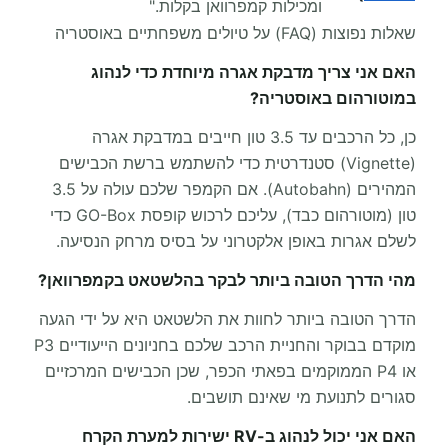
ומכילות קמפרוואן בקלות."
שאלות נפוצות (FAQ) על טיולים משפחתיים באוסטריה
האם אני צריך מדבקת אגרה מיוחדת כדי לנהוג
במוטורהום באוסטריה?
כן, כל הרכבים עד 3.5 טון חייבים במדבקת אגרה
(Vignette) סטנדרטית כדי להשתמש ברשת הכבישים
המהירים (Autobahn). אם הקמפר שלכם עולה על 3.5
טון (מוטורהום כבד), עליכם לרכוש קופסת GO-Box כדי
לשלם אגרות באופן אלקטרוני על בסיס מרחק הנסיעה.
מהי הדרך הטובה ביותר לבקר בהלשטאט בקמפרוואן?
הדרך הטובה ביותר לחוות את הלשטאט היא על ידי הגעה
מוקדם בבוקר והחניית הרכב שלכם בחניונים הייעודיים P3
או P4 הממוקמים בפאתי הכפר, שכן הכבישים המרכזיים
סגורים לתנועת מי שאינם תושבים.
האם אני יכול לנהוג ב-RV ישירות למערת הקרח