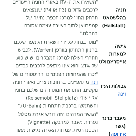
"השאירו את ה-RV באזורי החניה הייעודיים
חניה
לרכבים גדולים (P3 או P4) שנמצאים
בהלשטאט
הרחק מחוץ למרכז הכפר. נהיגה של
(Hallstatt)
קמפרוואן לתוך העיירה עצמה אסורה
בהחלט."
"נווטו בנחת על ידי השארת הקמפר שלכם
גישה
בחניון התחתון בוורפן (Werfen). לכביש
למערות
ההררי העולה למרכז המבקרים יש שיפוע
אייסריזנוולט
של 21% והוא אינו מתאים לרכבים כבדים."
"זכרו שהמחוזות הפנימיים וההיסטוריים של
וינה
מתאפיינים ברחובות צרים ואזורי חניה
גבולות העיר
נוקשים. החנו את המוטורהום שלכם בחניון
וינה
RV ייעודי (Reisemobil-Stellplatz)
והשתמשו ברכבת התחתית (U-Bahn)."
"הגשר המדהים הזה דורש אגרת מסלול
מעבר ברנר
נפרדת מעבר למדבקה (Vignette)
(גשר
הסטנדרטית. עמדות האגרה נגישות מאוד
אירופה
)