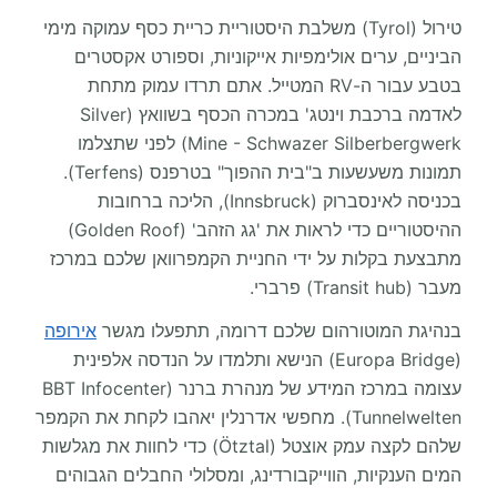
טירול (Tyrol) משלבת היסטוריית כריית כסף עמוקה מימי
הביניים, ערים אולימפיות אייקוניות, וספורט אקסטרים
בטבע עבור ה-RV המטייל. אתם תרדו עמוק מתחת
לאדמה ברכבת וינטג' במכרה הכסף בשוואץ (Silver
Mine - Schwazer Silberbergwerk) לפני שתצלמו
תמונות משעשעות ב"בית ההפוך" בטרפנס (Terfens).
בכניסה לאינסברוק (Innsbruck), הליכה ברחובות
ההיסטוריים כדי לראות את 'גג הזהב' (Golden Roof)
מתבצעת בקלות על ידי החניית הקמפרוואן שלכם במרכז
מעבר (Transit hub) פרברי.
בנהיגת המוטורהום שלכם דרומה, תתפעלו מגשר
אירופה
(Europa Bridge) הנישא ותלמדו על הנדסה אלפינית
עצומה במרכז המידע של מנהרת ברנר (BBT Infocenter
Tunnelwelten). מחפשי אדרנלין יאהבו לקחת את הקמפר
שלהם לקצה עמק אוצטל (Ötztal) כדי לחוות את מגלשות
המים הענקיות, הווייקבורדינג, ומסלולי החבלים הגבוהים