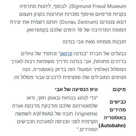
Sigmund Freud Museum). לבסוף, ליהנות מתרפיה
בקניות פרימיום ואיסוף מזכרות אחרונות בקניון העצום
דונאו צנטרום (Donau Zentrum) חותם רשמית את יצירת
המופת המרהיבה של 16 הימים שלכם בקמפרוואן.
תובנות מומחה מאת אבי בנדנה
כבעלים של חברת "בנדנה
קרוואן
" וכחסיד של טיולים
בדרכים פתוחות, אבי בנדנה הדריך משפחות רבות לאורך
המסלול האלפיני המעגלי הזה בדיוק באוסטריה. הנה
הטיפים המובילים שלו ספציפית לרכבים עבור מסלול זה:
מיקום
טיפ הנסיעה של אבי
"כדי לנהוג בנוחות ובאופן חוקי, ודאו
כבישים
שלמוטורהום שלכם מודבקת מדבקת אגרה
מהירים
(Vignette) חובה של ASFINAG לשמשה
באוסטריה
הקדמית לפני הכניסה למערכת הכבישים
(Autobahn)
המהירים."