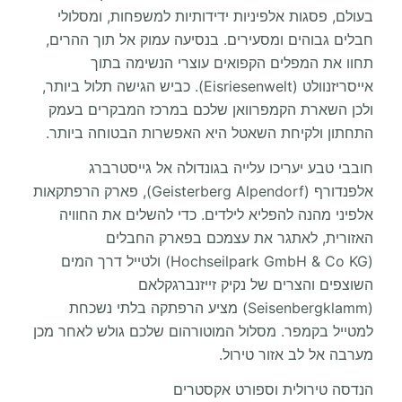
בעולם, פסגות אלפיניות ידידותיות למשפחות, ומסלולי
חבלים גבוהים ומסעירים. בנסיעה עמוק אל תוך ההרים,
תחוו את המפלים הקפואים עוצרי הנשימה בתוך
אייסריזנוולט (Eisriesenwelt). כביש הגישה תלול ביותר,
ולכן השארת הקמפרוואן שלכם במרכז המבקרים בעמק
התחתון ולקיחת השאטל היא האפשרות הבטוחה ביותר.
חובבי טבע יעריכו עלייה בגונדולה אל גייסטרברג
אלפנדורף (Geisterberg Alpendorf), פארק הרפתקאות
אלפיני מהנה להפליא לילדים. כדי להשלים את החוויה
האזורית, לאתגר את עצמכם בפארק החבלים
(Hochseilpark GmbH & Co KG) ולטייל דרך המים
השוצפים והצרים של נקיק זייזנברגקלאם
(Seisenbergklamm) מציע הרפתקה בלתי נשכחת
למטייל בקמפר. מסלול המוטורהום שלכם גולש לאחר מכן
מערבה אל לב אזור טירול.
הנדסה טירולית וספורט אקסטרים