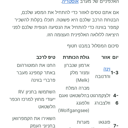
האלפיניים של מערב
אוסטריה
.
אם אתם טסים לאזור כדי להתחיל את המסע שלכם,
הבטחת הרכב שלכם היא פשוטה. תוכלו בקלות להשכיר
קמפר בווינה כדי להתחיל את הנסיעה הנופית שלכם לפני
היציאה ללולאה האלפינית העצומה הזו.
סיכום המסלול במבט חטוף
יום
אזור
גולת הכותרת
טיפ לרכב
ארמון שנברון
החנו את המוטורהום
וינה
1-3
ומנזר מלק
באתר קמפינג מעבר
והדנובה
(Melk)
פרברי בווינה
מכרה המלח
השתמשו בחניון RV
4-
זלצקמרגוט
בהלשטאט ואגם
ייעודי מחוץ למרכז הכפר
6
וזלצבורג
וולפגנג
הלשטאט
(Wolfgangsee)
השאירו את הקמפרוואן
פונגאו
מערות
7-
בחניוני העמק