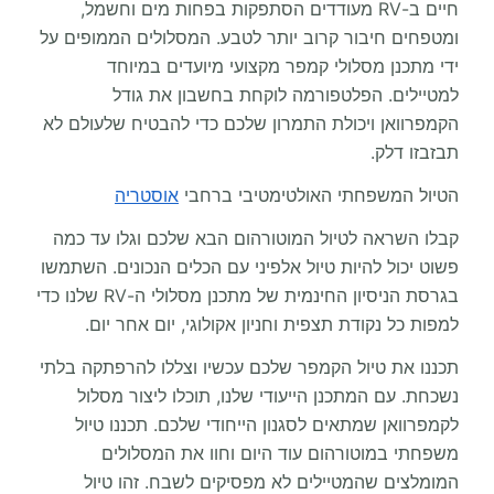
חיים ב-RV מעודדים הסתפקות בפחות מים וחשמל,
ומטפחים חיבור קרוב יותר לטבע. המסלולים הממופים על
ידי מתכנן מסלולי קמפר מקצועי מיועדים במיוחד
למטיילים. הפלטפורמה לוקחת בחשבון את גודל
הקמפרוואן ויכולת התמרון שלכם כדי להבטיח שלעולם לא
תבזבזו דלק.
הטיול המשפחתי האולטימטיבי ברחבי
אוסטריה
קבלו השראה לטיול המוטורהום הבא שלכם וגלו עד כמה
פשוט יכול להיות טיול אלפיני עם הכלים הנכונים. השתמשו
בגרסת הניסיון החינמית של מתכנן מסלולי ה-RV שלנו כדי
למפות כל נקודת תצפית וחניון אקולוגי, יום אחר יום.
תכננו את טיול הקמפר שלכם עכשיו וצללו להרפתקה בלתי
נשכחת. עם המתכנן הייעודי שלנו, תוכלו ליצור מסלול
לקמפרוואן שמתאים לסגנון הייחודי שלכם. תכננו טיול
משפחתי במוטורהום עוד היום וחוו את המסלולים
המומלצים שהמטיילים לא מפסיקים לשבח. זהו טיול