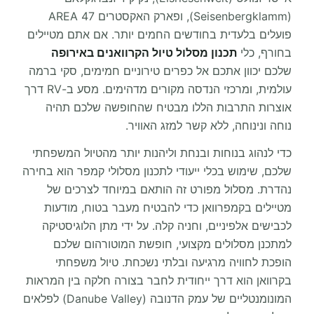
(Seisenbergklamm), ופארק האקסטרים AREA 47
פועלים בלעדית בחודשים החמים יותר. אם אתם מטיילים
בחורף, כלי
תכנון מסלול טיול הקרוואנים באירופה
שלכם יכוון אתכם אל כפרים טירוניים חמימים, סקי ברמה
עולמית, ומרכזי הנדסה מקורים מדהימים. מסע ב-RV דרך
אוצרות התרבות הללו מבטיח שהחופשה שלכם תהיה
נוחה ונינוחה, ללא קשר למזג האוויר.
כדי לנהוג בנוחות ובנחת וליהנות יותר מהטיול המשפחתי
שלכם, שימוש בכלי ייעודי לתכנון מסלולי קמפר הוא בחירה
נהדרת. מסלול מפורט זה הותאם במיוחד לצרכים של
מטיילים בקמפרוואן כדי להבטיח מעבר בטוח, מודעות
לכבישים אלפיניים, וחניה קלה. על ידי מתן הלוגיסטיקה
למתכנן מסלולים מקצועי, חופשת המוטורהום שלכם
הופכת לחוויה מרגיעה ובלתי נשכחת. טיול משפחתי
בקרוואן הוא דרך ייחודית לחבר בצורה חלקה בין המראות
המונומנטליים של עמק הדנובה (Danube Valley) לפלאים