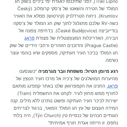
Trail Lipno), לפני שתיכנסו לאגדת ימי ביניים בשוק חג
המולד של הטירה והשאטו של צ'סקי קרומלוב (Český
Krumlov). ניחוח הטרדלניק (קיורטוש) ממלא את האוויר
כשה-RV שלכם מתגלגל לתוך שוק חג המולד של צ'סקה
בודייוביצה (České Budějovice). בדחיפה צפונה אל
הבירה, האדריכלות המונומנטלית של מצודת
פראג
(Prague Castle) והדוכנים הזוהרים ורחבי הידיים של שוק
חג המולד בכיכר העיר העתיקה, מספקים שיא בוהמי עוצר
נשימה.
רגע מיומן הטיול: משפחת וובר מגרמניה
"כשנסענו
מהיערות המושלגים של צ'כיה אל מרכז העיר הנוצץ של
פראג
, החנינו את הקמפרוואן שלנו באתר קמפינג מותאם
לחורף ממש מחוץ לעיר. לקחנו את החשמלית (Tram)
ישירות לכיכר העיר העתיקה ופשוט נותרנו ללא מילים. קנה
המידה העצום של עץ חג המולד המואר, בניגוד לצריחים
הגותיים הכהים של כנסיית טין (Týn Church), היה בלתי
נתפס. זו הייתה אגדת חורף אמיתית!"