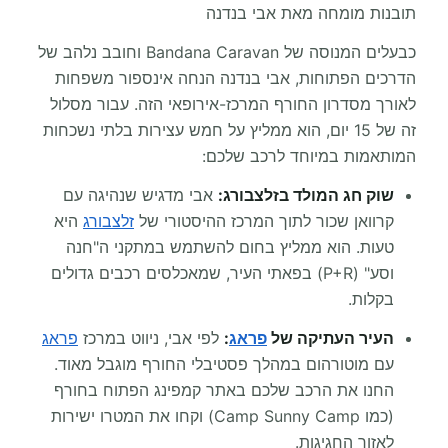
תובנות מומחה מאת אבי בנדנה
כבעלים המנוסה של Bandana Caravan וחובב נלהב של
הדרכים הפתוחות, אבי בנדנה הנחה אינספור משפחות
לאורך מסדרון החורף המרכז-אירופאי הזה. עבור מסלול
זה של 15 יום, הוא ממליץ על חמש עצירות בלתי נשכחות
המותאמות במיוחד לרכב שלכם:
שוק חג המולד בזלצבורג:
אבי מדגיש שנהיגה עם
קרוואן שכור לתוך המרכז ההיסטורי של
זלצבורג
היא
טעות. הוא ממליץ בחום להשתמש במתקני ה"חנה
וסע" (P+R) בפאתי העיר, שמאכלסים רכבים גדולים
בקלות.
העיר העתיקה של
פראג
:
לפי אבי, ניווט במרכז
פראג
עם מוטורהום במהלך פסטיבלי החורף מוגבל מאוד.
החנו את הרכב שלכם באתר קמפינג הפתוח בחורף
(כמו Camp Sunny Camp) וקחו את המטרו ישירות
לאזור החגיגות.