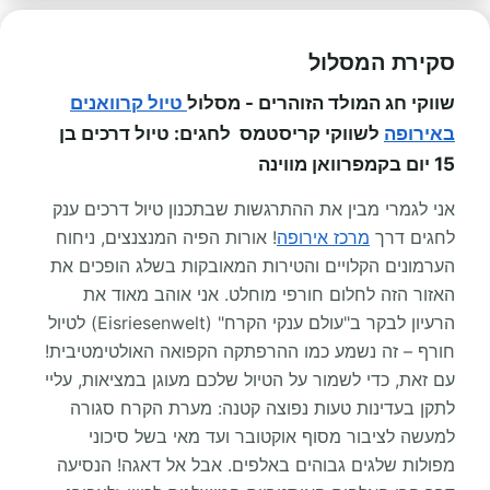
סקירת המסלול
שווקי חג המולד הזוהרים - מסלול
טיול קרוואנים
באירופה
לשווקי קריסטמס לחגים: טיול דרכים בן
15 יום בקמפרוואן מווינה
אני לגמרי מבין את ההתרגשות שבתכנון טיול דרכים ענק
לחגים דרך
מרכז אירופה
! אורות הפיה המנצנצים, ניחוח
הערמונים הקלויים והטירות המאובקות בשלג הופכים את
האזור הזה לחלום חורפי מוחלט. אני אוהב מאוד את
הרעיון לבקר ב"עולם ענקי הקרח" (Eisriesenwelt) לטיול
חורף – זה נשמע כמו ההרפתקה הקפואה האולטימטיבית!
עם זאת, כדי לשמור על הטיול שלכם מעוגן במציאות, עליי
לתקן בעדינות טעות נפוצה קטנה: מערת הקרח סגורה
למעשה לציבור מסוף אוקטובר ועד מאי בשל סיכוני
מפולות שלגים גבוהים באלפים. אבל אל דאגה! הנסיעה