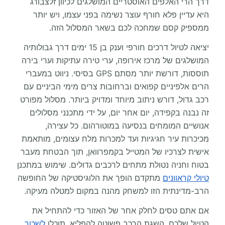
דרך הרי האלפים האוסטריים המושלגים לכיוון זלצבורג
היא עדיין פלא חורף עוצר נשימה בפני עצמו, ויש יותר
ממספיק קסם שמחכה לכם בשאר המסלול הזה.
יציאה לטיול דרכים חורפי וענק בן 15 ימים דרך גבולותיה
המושלגים של מרכז אירופה, ערי טירה עתיקות וערי בירה
תוססות, דורשת יותר מסתם GPS בסיסי. ניווט במעברי
הרים אלפיניים קפואים וברחובות צרים מימי הביניים עם
רכב גדול, דורש ניתוב מיוחד ומדויק ביותר. מסלול מפורט
זה נבנה בקפידה, יום אחר יום, על ידי מתכנני מסלולים
אנושיים המומחים בנסיעה במוטורהום. כל עצירה,
מכיכרות עיר חגיגיות ועד למכרות מלח עצומים, מותאמת
אישית לצרכיו של המטייל בקמפרוואן, תוך הבטחת מעבר
בטוח וחניה נטולת מתחים לרכבים גדולים. שימוש במתכנן
טיולי קראוונים
מתקדם הופך את הלוגיסטיקה של החופשה
הרב-מדינתית הזו למשחק מהנה במקום למטלה מעיקה.
אם אתם טסים לחלק אחר של האזור כדי להתחיל את
הטיול שלכם, השגת הרכב פשוטה להפליא. תוכלו
לשכור