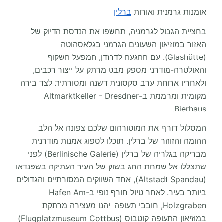
אומנות גרמנית ואורות
ברלין
בחציית הגבול לגרמניה, תחשפו את הנדסת הדיוק של
האזור במוזיאון השעונים הגרמני בגלאסהוטה
(Glashütte). עם ההגעה לדרזדן, המפעל השקוף
והאולטרה-מודרני מספק מבט מרתק על ייצור רכבים,
ולאחריו ארוחת ערב סקסונית דשנה ומסורתית לצד בירה
מקומית ומחממת ב-Altmarktkeller - Dresdner
Bierhaus.
המסלול דוחף את המוטורהום שלכם צפונה אל הלב
ההומה והזוהר של ברלין. תוכלו לספוג אמנות מודרנית
מבריקה בגלריה של ברלין (Berlinische Galerie) לפני
שתצללו אל שמחת החג בשוק של העיר העתיקה בשפנדאו
(Altstadt Spandau), אחד השווקים המסורתיים והגדולים
ביותר בעיר. לאחר טיול חורף נופי ב-Hafen Am
Holzgraben, חובבי תעופה ייהנו מעצירה מרתקת
במוזיאון התעופה קוטבוס (Flugplatzmuseum Cottbus)