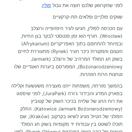
לפני שהקרוואן שלכם חוצה את גבול
פולין
.
שווקים פולניים ופלאים תת-קרקעיים
עם הכניסה לפולין, תגיעו לעיר היפהפייה ורוצלב
(Wrocław). חורף הוא זמן פנטסטי לבקר בגן החיות,
ובמיוחד להתחמם בתוך האפריקריום (Afrykarium)
העצום והמקורה! כיכר העיר (Rynek) מתעוררת לחיים
בשוק חג המולד המרהיב של ורוצלב (Jarmark
Bożonarodzeniowy), המפורסם ביערות האגדיים שלו
וטחנות הרוח הזוהרות.
בהמשך מזרחה, משפחות ייהנו מעצירה משעשעת וקלילה
בפארק המדע והבידור ג'ורה (JuraPark), לפני שיספגו
את רוח החג של שלזיה בכיכר השוק של קטוביץ
(Katowice Jarmark Bożonarodzeniowy). החלק
הפולני של הטיול מגיע לשיאו בקרקוב (Kraków), שם
תוכלו לשוטט בין עבודות יד מקומיות בשוק חג המולד
העצום של כיכר השוק המרכזית (Rynek Główny), לפני