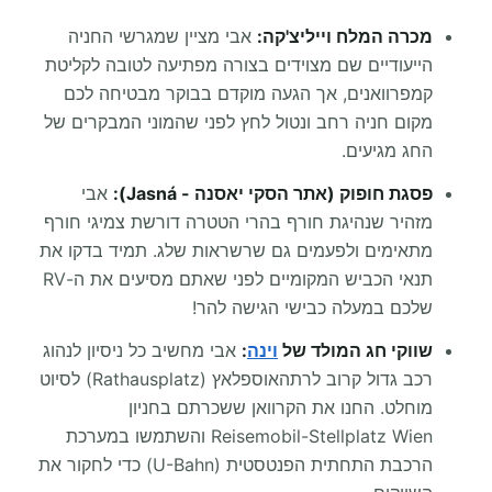
מכרה המלח וייליצ'קה:
אבי מציין שמגרשי החניה
הייעודיים שם מצוידים בצורה מפתיעה לטובה לקליטת
קמפרוואנים, אך הגעה מוקדם בבוקר מבטיחה לכם
מקום חניה רחב ונטול לחץ לפני שהמוני המבקרים של
החג מגיעים.
פסגת חופוק (אתר הסקי יאסנה - Jasná):
אבי
מזהיר שנהיגת חורף בהרי הטטרה דורשת צמיגי חורף
מתאימים ולפעמים גם שרשראות שלג. תמיד בדקו את
תנאי הכביש המקומיים לפני שאתם מסיעים את ה-RV
שלכם במעלה כבישי הגישה להר!
שווקי חג המולד של
וינה
:
אבי מחשיב כל ניסיון לנהוג
רכב גדול קרוב לרתהאוספלאץ (Rathausplatz) לסיוט
מוחלט. החנו את הקרוואן ששכרתם בחניון
Reisemobil-Stellplatz Wien והשתמשו במערכת
הרכבת התחתית הפנטסטית (U-Bahn) כדי לחקור את