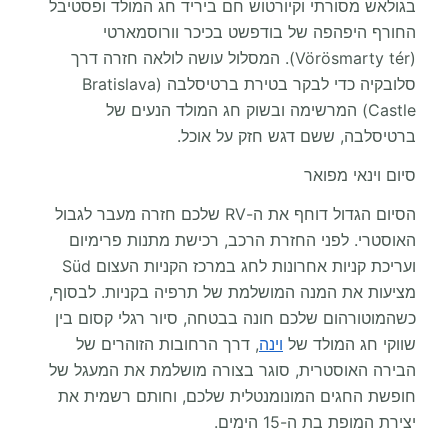
בגולאש מסורתי וקיורטוש חם ביריד חג המולד ופסטיבל
החורף היפהפה של בודפשט בכיכר וורוסמארטי
(Vörösmarty tér). המסלול עושה לולאה חזרה דרך
סלובקיה כדי לבקר בטירת ברטיסלבה (Bratislava
Castle) המרשימה ובשוק חג המולד הנעים של
ברטיסלבה, ששם דגש חזק על אוכל.
סיום וינאי מפואר
הסיום הגדול דוחף את ה-RV שלכם חזרה מעבר לגבול
האוסטרי. לפני החזרת הרכב, רכישת מתנות פרימיום
ועריכת קניות אחרונות לחג במרכז הקניות העצום Süd
מציעות את המנה המושלמת של תרפיה בקניות. לבסוף,
כשהמוטורהום שלכם חונה בבטחה, סיור רגלי קסום בין
שווקי חג המולד של
וינה
, דרך הרחובות הזוהרים של
הבירה האוסטרית, סוגר בצורה מושלמת את המעגל של
חופשת החגים המונומנטלית שלכם, וחותם רשמית את
יצירת המופת בת ה-15 הימים.