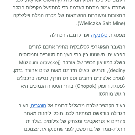
שתרדו עמוק מתחת לאדמה כדי להתפעל מקפלות המלח
החצובות ומעוררות ההשתאות של מכרה המלח וייליצ'קה
(Wieliczka Salt Mine).
מפסגות
סלובקיה
ועד לדנובה הכחולה
המעבר הגאוגרפי לסלובקיה מחזיר אתכם להרים
הפראיים. תשוטטו בין בתי העץ ההיסטוריים והמכוסים
בשלג במוזיאון הכפר של אורבה (Múzeum oravskej
dediny), ותרגישו כאילו חזרתם מאות שנים אחורה בזמן.
לנופים אלפיניים רחבים וספורט חורף, נסיעה ברכבלים
לפסגת חופוק (Chopok) בהרי הטטרה הנמוכים היא
ריגוש מוחלט!
בעוד הקמפר שלכם מתגלגל דרומה אל
הונגריה
, העיר
הגדולה בודפשט ממתינה לכם. תוכלו ליהנות מאחר
צהריים אינטראקטיבי ומצחיק של צילומים בגלריית
התלת-ממד של בודפשט, לפני שתפנקו את עצמכם