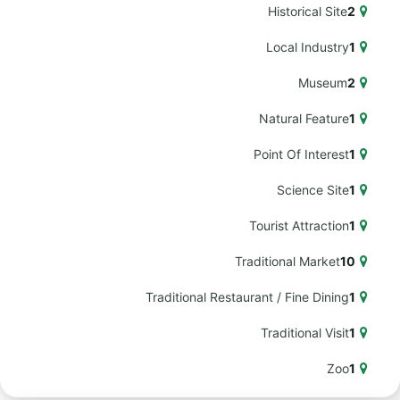
Historical Site
2
Local Industry
1
Museum
2
Natural Feature
1
Point Of Interest
1
Science Site
1
Tourist Attraction
1
Traditional Market
10
Traditional Restaurant / Fine Dining
1
Traditional Visit
1
Zoo
1