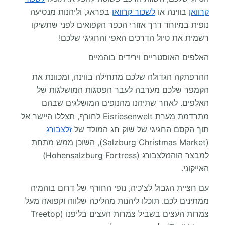
קרוואן
בווינה או
לשכור קרוואן
בפראג, וליהנות מנסיעה
נופית במיוחד דרך אזורי הכפר הקפואים לפני שתשיקו
רשמית את טיול הדרכים האפי והחגיגי שלכם!
האלפים האוסטריים וירידים בוהמיים
ההרפתקה הגדולה שלכם מתחילה בווינה, ומכוונת את
הקמפר שלכם מערבה לעבר הפסגות המושלגות של
האלפים. לאחר שתיהנו מהנופים המושלגים שבהם
מתרדמת מערת Eisriesenwelt לחורף, תצללו היישר אל
תוך הקסם החגיגי של שוק חג המולד של
זלצבורג
(Salzburg Christmas Market), השוכן ממש מתחת
למבצר הוהנזלצבורג (Hohensalzburg Fortress)
האייקוני.
עם חציית הגבול לצ'כיה, נופי החורף של דרום בוהמיה
ממתינים לכם. תוכלו ליהנות מהליכה שלווה וקפואה מעל
צמרות העצים בשביל צמרות העצים בליפנו (Treetop