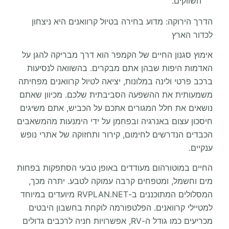
השווקים.
הדרך הירוקה: מדוע בחירה בטיול קרוואנים היא ניצחון
לכדור הארץ
אימוץ סגנון החיים של הקמפר הוא דרך מבריקה להגן על
האדמות היפות שבהן אתם מבקרים. בהשוואה לנסיעות
ברכב פרטי ולינה במלונות, יציאה לטיול קרוואנים מפחיתה
משמעותית את ההשפעה הסביבתית שלכם. מכיוון שאתם
נושאים את חלל המגורים אתכם על הכביש, אתם משיגים
חיסכון עצום באנרגיה ובפחמן על ידי הימנעות מהמשאבים
הכבדים הנדרשים לחימום, קירור ותחזוקה של אתרי נופש
ענקיים.
החיים במוטורהום מעודדים באופן טבעי הסתפקות בפחות
מים וחשמל, ומטפחים קרבה עמוקה לטבע. יתרה מכך,
המסלולים המתוכננים ב-RVPLAN.NET מיועדים במיוחד
למטיילי קרוואנים. הפלטפורמה לוקחת בחשבון היבטים
מכריעים כמו גודל ה-RV, אפשרויות חניה לרכבים גדולים