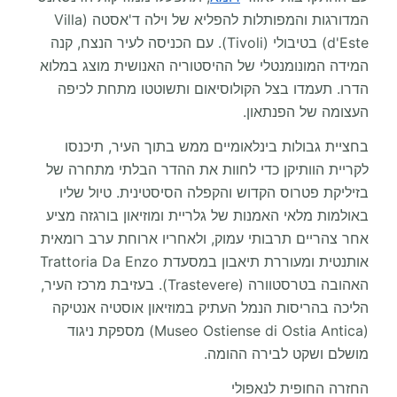
המדורגות והמפותלות להפליא של וילה ד'אסטה (Villa
d'Este) בטיבולי (Tivoli). עם הכניסה לעיר הנצח, קנה
המידה המונומנטלי של ההיסטוריה האנושית מוצג במלוא
הדרו. תעמדו בצל הקולוסיאום ותשוטטו מתחת לכיפה
העצומה של הפנתאון.
בחציית גבולות בינלאומיים ממש בתוך העיר, תיכנסו
לקריית הוותיקן כדי לחוות את ההדר הבלתי מתחרה של
בזיליקת פטרוס הקדוש והקפלה הסיסטינית. טיול שליו
באולמות מלאי האמנות של גלריית ומוזיאון בורגזה מציע
אחר צהריים תרבותי עמוק, ולאחריו ארוחת ערב רומאית
אותנטית ומעוררת תיאבון במסעדת Trattoria Da Enzo
האהובה בטרסטוורה (Trastevere). בעזיבת מרכז העיר,
הליכה בהריסות הנמל העתיק במוזיאון אוסטיה אנטיקה
(Museo Ostiense di Ostia Antica) מספקת ניגוד
מושלם ושקט לבירה ההומה.
החזרה החופית לנאפולי