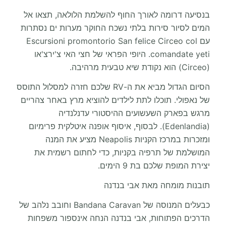
בנסיעה דרומה לאורך החוף להשלמת הלולאה, תצאו אל
המים לסיור סירות בלתי נשכח החוקר מערות ים נסתרות
עם Escursioni promontorio San felice Circeo col
comandate yeti. היופי הפראי של חצי האי צ'ירצ'או
(Circeo) הוא נקודת שיא טבעית מרהיבה.
הסיום הגדול מביא את ה-RV שלכם חזרה למסלול התוסס
של נאפולי. תוכלו לתת לילדים להוציא מרץ באחר צהריים
מרגש בפארק השעשועים ההיסטורי עדנלנדיה
(Edenlandia). לבסוף, איסוף אופנה איטלקית פרימיום
ומזכרות במרכז הקניות Neapolis מציע את המנה
המושלמת של תרפיה בקניות, כדי לחתום רשמית את
יצירת המופת שלכם בת 9 הימים.
תובנות מומחה מאת אבי בנדנה
כבעלים המנוסה של Bandana Caravan וחובב נלהב של
הדרכים הפתוחות, אבי בנדנה הנחה אינספור משפחות