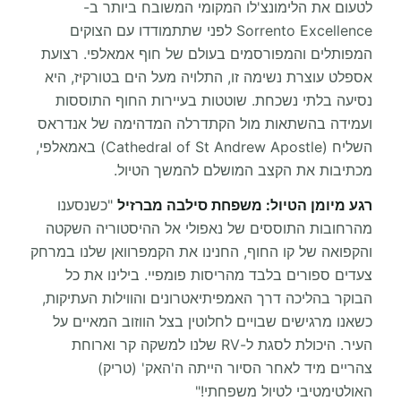
לטעום את הלימונצ'לו המקומי המשובח ביותר ב-
Sorrento Excellence לפני שתתמודדו עם הצוקים
המפותלים והמפורסמים בעולם של חוף אמאלפי. רצועת
אספלט עוצרת נשימה זו, התלויה מעל הים בטורקיז, היא
נסיעה בלתי נשכחת. שוטטות בעיירות החוף התוססות
ועמידה בהשתאות מול הקתדרלה המדהימה של אנדראס
השליח (Cathedral of St Andrew Apostle) באמאלפי,
מכתיבות את הקצב המושלם להמשך הטיול.
רגע מיומן הטיול: משפחת סילבה מברזיל
"כשנסענו
מהרחובות התוססים של נאפולי אל ההיסטוריה השקטה
והקפואה של קו החוף, החנינו את הקמפרוואן שלנו במרחק
צעדים ספורים בלבד מהריסות פומפיי. בילינו את כל
הבוקר בהליכה דרך האמפיתיאטרונים והווילות העתיקות,
כשאנו מרגישים שבויים לחלוטין בצל הווזוב המאיים על
העיר. היכולת לסגת ל-RV שלנו למשקה קר וארוחת
צהריים מיד לאחר הסיור הייתה ה'האק' (טריק)
האולטימטיבי לטיול משפחתי!"