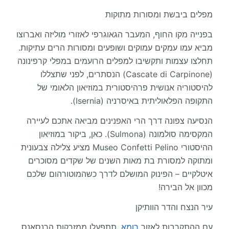
מפלים ביבשת ומסורות מתוקות
בפנייה מקו החוף, המעבר הגאוגרפי לאזורי מוליזה ואברוצו
מביא עמו עמקים עמוקים ושופעים ומסורות הרים עתיקות.
תחלצו עצמות ותקשיבו למפלים הרועמים במפלי קרפינונה
(Cascate di Carpinone) הנסתרים, לפני שתצללו
להיסטוריה אנושית פרהיסטורית במוזיאון הלאומי של
התקופה הפלאוליתית באיסרניה (Isernia).
הנסיעה צפונה דרך הרי האפנינים מביאה אתכם לעיירה
המקסימה סולמונה (Sulmona). כאן, ביקור במוזיאון
ההיסטורי Museo Confetti Pelino מציע צלילה צבעונית
ומתוקה למסורת בת מאות השנים של שקדים מסוכרים
איטלקיים – הפינוק המושלם לדרך כשהמוטורהום שלכם
מכוון אל הבירה!
עיר הנצח והדר הוותיקן
עם ההתקרבות לאזור
רומא
, תתפעלו ממזרקות הרנסאנס