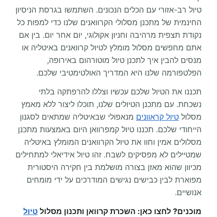
טיול רב-אזורי עם הכלים הנכונים. השתמשו בגרסת הניסיון
החינמית של מתכנן מסלולי הקרוואנים שלנו כדי למפות כל
נקודת תצפית מרהיבה וחניון אקולוגי, יום אחר יום. בין אם
אתם מחפשים מסלול מומלץ לטיול קרוואנים באיטליה או
מנסים להבין איך לתכנן טיול מוטורהום באירופה,
הפלטפורמה שלנו היא המדריך האולטימטיבי שלכם.
תכננו את הטיול שלכם עכשיו וצללו להרפתקה בלתי
נשכחת. עם מתכנן הטיולים שלנו, תוכלו ליצור ללא מאמץ
מסלול
טיול קראוונים
מנאפולי שבאיטליה שמתאים לסגנון
הייחודי שלכם. תכננו טיול קמפרוואן היום באמצעות מתכנן
מסלולים אמין וחוו את טיול הקרוואנים המומלץ באיטליה
שמטיילים לא מפסיקים לשבח. זהו טיול אידיאלי למתחילים
מכיוון שהוא מאזן בצורה מושלמת בין חקירה היסטורית
מפוארת לבין כבישים נגישים המודרכים על ידי מומחים
אנושיים.
מוכנים? לחצו כאן: השכרת קרוואן ותכנון מסלול
טיול