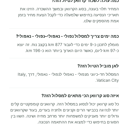
כמה עולה לשכור קרוואן לטיול הזה?
המחיר תלוי בעונה, בסוג הקרוואן ובמשך ההשכרה. הזינו את
תאריכי הנסיעה בחיפוש שלמעלה כדי לקבל הצעת מחיר בזמן
אמת מהספקים שלנו.
כמה ימים צריך למסלול נפולי - נאפולי–נפולי - נאפולי?
מומלץ לתכנן כ-9 ימים כדי לעבור 877 km בקצב נוח. זה יוצא
כ-97 km ליום, כאשר היום הארוך ביותר הוא כ-196 km.
לאן מוביל הטיול הזה?
המסלול חד-כיווני מנפולי - נאפולי לנפולי - נאפולי, דרך Italy,
Vatican City.
איזה סוג קרוואן הכי מתאים למסלול הזה?
כל סוג קרוואן יכול לנסוע במסלול הזה. קרוואנים קומפקטיים קלים
יותר לנהיגה בכבישי הרים וקניונים ולחניה בערים, בעוד שקרוואנים
גדולים יותר מעניקים למשפחות יותר מרחב מחיה ושינה. השוו בין
הסוגים בחיפוש כדי למצוא את ההתאמה הנכונה.