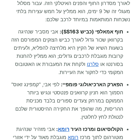
לאורך מסדרון החוף והפנים האיטלקי הזה. עבור מסלול
מעגלי זה של 9 ימים, הוא ממליץ על חמש עצירות בלתי
נשכחות המותאמות במיוחד לרכב שלכם:
חוף אמאלפי (כביש SS163):
אבי מסביר שנהיגה
בקרוואן שכור גדול לאורך כביש הצוקים המפורסם הזה
בשעות השיא של הקיץ היא מלחיצה להפליא, ולעיתים
קרובות מוגבלת לרכבים גדולים; הוא ממליץ להחנות
בסורנטו או
סלרנו
ולקחת את המעבורת או האוטובוס
המקומי כדי לחקור את העיירות.
הפארק הארכיאולוגי פומפיי:
לפי אבי, "קמפינג זאוס"
הסמוך הוא חניון קרוואנים פנטסטי ונגיש ביותר
הממוקם במרחק צעדים ספורים בלבד מכניסת
ההריסות, מה שהופך את החקירה ההיסטורית שלכם
לנטולת לחץ לחלוטין.
הקולוסיאום ומרכז העיר
רומא
:
אבי מזהיר שנהיגת
מוטורהום לתוך מרכז
רומא
מוגבלת מאוד על ידי אזורי