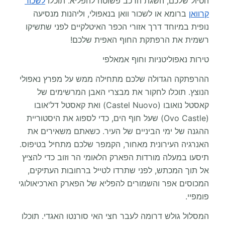
הטיול שלכם, השגת הרכב פשוטה להפליא. תוכלו
לשכור
קרוואן
ברומא או לשכור וואן בנאפולי, וליהנות מנסיעה
נופית במיוחד דרך אזורי הכפר האיטלקיים לפני שתשיקו
רשמית את הרפתקת החוף האפית שלכם!
טירות נאפוליטניות וחוף אמאלפי
ההרפתקה הגדולה שלכם מתחילה ממש על מפרץ נאפולי
הנוצץ. תוכלו לחקור את מבצרי האבן המרשימים של
קאסטל נואובו (Castel Nuovo) ואת קאסטל דל'אובו
(Ovo Castle) שעל חוף הים, כדי לספוג את היסטוריית
ההגנה של ימי הביניים של העיר. כשאתם משאירים את
האנרגיה העירונית מאחור, הקמפר שלכם מתחיל בטיפוס.
תיסעו במעלה מורדות הפארק הלאומי הר וזוב כדי להציץ
אל תוך המכתש, לפני שתרדו לטייל ברחובות העתיקים,
המכוסים אפר והשמורים להפליא של הפארק הארכיאולוגי
פומפיי.
המסלול גולש דרומה לעבר חצי האי סורנטו האגדי. תוכלו