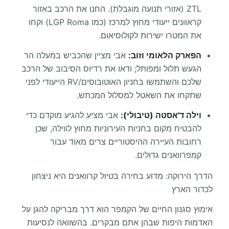
ZTL (אזורי תנועה מוגבלת). החנו את הרכב באזור
קראוונים ייעודי מחוץ למרכז (כמו LGP Roma) וקחו
את המטרו ישירות לקולוסיאום.
הפארק הלאומי וזוב:
אבי מציין שהכביש במעלה הר
הגעש תלול ומפותל; ודאו את רדיוס הסיבוב של הרכב
שלכם והשתמשו בחניון האוטובוסים/RV הייעודי לפני
שתקחו את השאטל למסלול המכתש.
וילה ד'אסטה (טיבולי):
אבי מציע להגיע מוקדם כדי
להבטיח מקום בחניות העירוניות מחוץ לווילה, שכן
רחובות העיירה ההיסטוריים צרים מאוד עבור
קמפרוואנים גדולים.
הדרך הירוקה: מדוע בחירה בטיול קרוואנים היא ניצחון
לכדור הארץ
אימוץ סגנון החיים של הקמפר הוא דרך מבריקה להגן על
האדמות היפות שבהן אתם מבקרים. בהשוואה לנסיעות