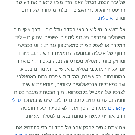
של עיר הנצח. הטיול האפי הזה מציג לראווה את העושר
ההיסטורי והקולינרי העצום והבלתי מתחרה של דרום
ומרכז
איטליה
.
אל תשאירו טיול אירופאי בסדר גודל כזה – דרך צוקי חוף
מפותלים ומרכזים מטרופוליטניים צפופים ועתיקים – ליד
המקרה או לאפליקציית סמארטפון גנרית. ניווט בכבישי
החוף של איטליה ובתנועה הרומאית דורש ניתוב מיוחד
ומדויק ביותר. מסלול מפורט זה נבנה בקפידה, יום אחר
יום, על ידי מתכנני מסלולים אנושיים המומחים בנסיעה
במוטורהום. כל עצירה, מנקודות עצירה צרות באמאלפי
ועד לפארקים ארכיאולוגיים עצומים, מותאמת אישית
לצרכיו של המטייל בקמפרוואן, תוך הבטחת מעבר בטוח
וחניה נטולת מתחים לרכבים גדולים. שימוש במתכנן
טיולי
קראוונים
מתקדם הופך את הלוגיסטיקה של החופשה
הרב-אזורית למשחק מהנה במקום למטלה מעיקה.
אם אתם טסים לחלק אחר של המדינה כדי להתחיל את