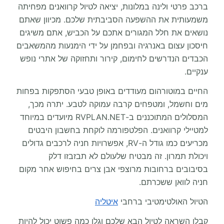
ברכב פרטי ולינה במלונות, יציאה לטיול קרוואנים מפחיתה
משמעותית את ההשפעה הסביבתית שלכם. מכיוון שאתם
נושאים את חלל המגורים אתכם על הכביש, אתם משיגים
חיסכון עצום באנרגיה ובפחמן על ידי הימנעות מהמשאבים
הכבדים הנדרשים לחימום, קירור ותחזוקה של אתרי נופש
ענקיים.
החיים במוטורהום מעודדים באופן טבעי הסתפקות בפחות
מים וחשמל, ומטפחים קרבה עמוקה לטבע. יתרה מכך,
המסלולים המתוכננים ב-RVPLAN.NET מיועדים במיוחד
למטיילי קרוואנים. הפלטפורמה לוקחת בחשבון היבטים
מכריעים כמו גודל ה-RV, אפשרויות חניה לרכבים גדולים
ויכולת תמרון. זה מבטיח שלעולם לא תבזבזו דלק
בסיבובים ברחובות מרוצפי אבן צרים בחיפוש אחר מקום
חניה לוואן ששכרתם.
הטיול האולטימטיבי ברחבי
איטליה
קבלו השראה לטיול הבא שלכם וגלו כמה פשוט יכול להיות