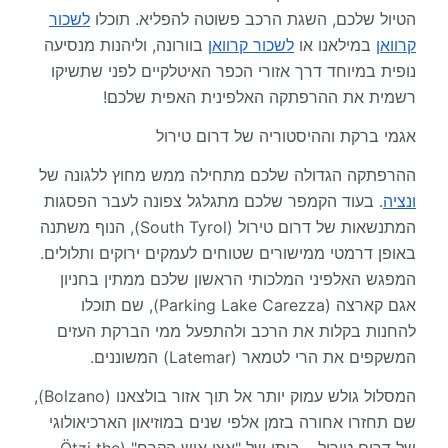
הטיול שלכם, השגת הרכב פשוטה להפליא. תוכלו
לשכור
קרוואן
במילאנו או
לשכור קרוואן
בוורונה, וליהנות מנסיעה
נופית במיוחד דרך אזורי הכפר האיטלקיים לפני שתשיקו
רשמית את ההרפתקה האלפינית האפית שלכם!
אגמי ברקת וההיסטוריה של דרום טירול
ההרפתקה הגדולה שלכם מתחילה ממש מחוץ ללגונה של
ונציה
. בעוד הקמפר שלכם מתגלגל צפונה לעבר הפסגות
המתנשאות של דרום טירול (South Tyrol), הנוף משתנה
באופן דרמטי ממישורים שטוחים לעמקים ירוקים ותלולים.
המפגש האלפיני המלכותי הראשון שלכם ממתין בחניון
אגם קארצה (Parking Lake Carezza), שם תוכלו
להחנות בקלות את הרכב ולהתפעל ממי הברקת העזים
המשקפים את הרי לטמאר (Latemar) המשוננים.
המסלול גולש עמוק יותר אל תוך אזור בולצאנו (Bolzano),
שם תחזרו אחורה בזמן אלפי שנים במוזיאון הארכיאולוגי