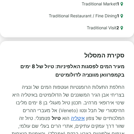
Traditional Market
1
Traditional Restaurant / Fine Dining
1
Traditional Visit
2
סקירת המסלול
מעיר המים לפסגות האלפיניות: טיול של 8 ימים
בקמפרוואן מוונציה לדולומיטים
החלפת התעלות הרומנטיות ועוטפות המים של ונציה
בצריחי אבן הגיר המשוננים של הדולומיטים באיטליה היא
שינוי אירופאי מרהיב. תכנון טיול מעגלי בן 8 ימים מליבו
ההיסטורי של חבל ונטו (Veneto) אל מעברי ההרים
המלכותיים של צפון
איטליה
הוא
טיול
פנומנלי. טיול זה
שזור דרך עמקים עתיקים, אתרי הרים בעלי שם עולמי,
אגמים אלפיניים בצבע ברקת (אמרלד), והאמנות הנצחית