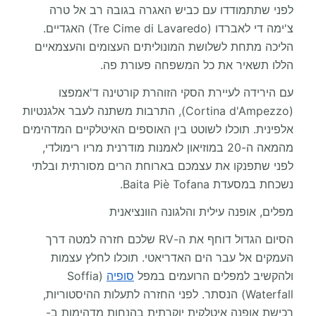
לפני שתתמודדו עם כביש האגרה בגובה רב אל טרה
צ'ימה די לאברדו (Tre Cime di Lavaredo) האגדיים.
הליכה מתחת לשלושת המונוליתים העצומים והעצמאיים
הללו תשאיר את כל המשפחה פעורת פה.
עם הירידה לעיירת הסקי הזוהרת קורטינה ד'אמפצו
(Cortina d'Ampezzo), התרבות משתנה לעבר אלגנטיות
אלפינית. תוכלו לשוטט בין האוספים האיטלקיים המדהימים
מהמאה ה-20 במוזיאון לאמנות מודרנית מריו רימולדי,
לפני שתפנקו את עצמכם בארוחת הרים מסורתית ובלתי
נשכחת במסעדת Baita Piè Tofana.
מפלים, אופנה עילית והלגונה הוונציאנית
הסיום הגדול דוחף את ה-RV שלכם חזרה למטה דרך
העמקים אל עבר הים האדריאטי. תוכלו לחלץ עצמות
ולהקשיב למפלים הרועמים במפל
סופיה
(Soffia
Waterfall) הנסתר. לפני החזרה לתעלות ההיסטוריות,
רכישת אופנה איטלקית יוקרתית בהנחות מדהימות ב-