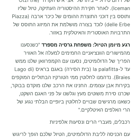
של דרום טירול – ביתו של "אצי איש הקרח" (Ötzi the
Iceman). לאחר חקירת ההיסטוריה העתיקה, טיול שליו
ותוסס בין דוכני התוצרת ההומים של כיכר ארבה (Piazza
delle Erbe) לוכד בצורה מושלמת את המיזוג התוסס של
התרבויות האוסטרית והאיטלקית באזור.
רגע מיומן הטיול: משפחת גרסיה מספרד
"כשנסענו
מהמישורים הוונציאניים החמימים למעלה אל האוויר
הפריך של הדולומיטים, נסענו עם הקמפרוואן שלנו ממש
עד ל-la palafitta (בית הסירה) באגם בראיס (Lago di
Braies). נדהמנו לחלוטין ממי הטורקיז הבתוליים המוקפים
בקירות אבן עצומים. החנינו את הרכב שלנו מוקדם בבוקר,
שכרנו סירת משוטים מעץ וגלשנו על פני האגם השקט,
כשאנו מרגישים שבויים לחלוטין ביופיים הבלתי נגוע של
הרי האלפים האיטלקיים."
רכבלים, מעברי הרים ונסיעות אלפיניות
עם הכניסה לליבת הדולומיטים, הטיול שלכם הופך לריגוש