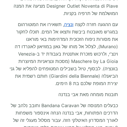
Designer Outlet Noventa di Piave מציעה את המנה
המושלמת של תרפיה בקניות.
עם ההגעה חזרה לקצה
ונציה
, תשאירו את המוטורהום
במגרש מאובטח ביבשת ותצאו אל המים. תוכלו לחקור
את מסורות ניפוח הזכוכית המדהימות באי מוראנו
(Murano), לצלול אל מוחו של גאון במוזיאון לאונרדו דה
וינצ'י, ולרכוש מזכרת אותנטית בעבודת יד ב-Venezia
Maschere by La Gioia (מסכות ונציאניות המיוצרות
בוונציה). לבסוף, טיול בשבילים המטופחים להפליא של גני
הביאנלה (Giardini della Biennale) חותם רשמית את
יצירת המופת שלכם בת 8 הימים.
תובנות מומחה מאת אבי בנדנה
כבעלים המנוסה של Bandana Caravan וחובב נלהב של
הדרכים הפתוחות, אבי בנדנה הנחה אינספור משפחות
לאורך המסדרון האיטלקי הזה. עבור מסלול מעגלי זה של