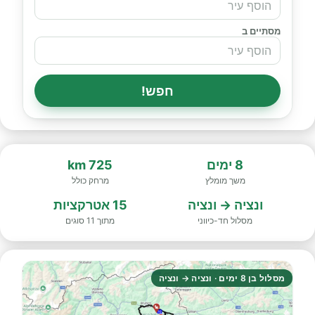
מסתיים ב
חפש!
8 ימים
725 km
משך מומלץ
מרחק כולל
ונציה → ונציה
15 אטרקציות
מסלול חד-כיווני
מתוך 11 סוגים
מסלול בן 8 ימים · ונציה → ונציה