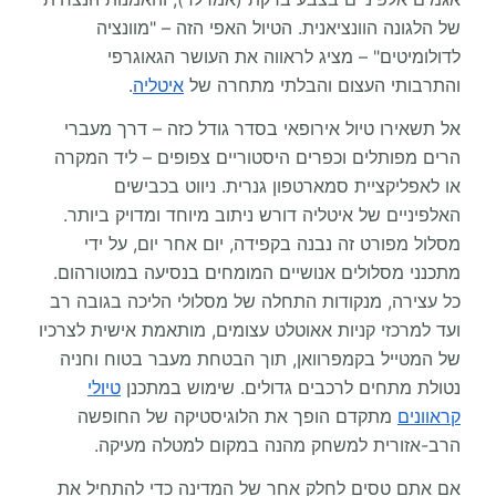
של הלגונה הוונציאנית. הטיול האפי הזה – "מוונציה
לדולומיטים" – מציג לראווה את העושר הגאוגרפי
והתרבותי העצום והבלתי מתחרה של
איטליה
.
אל תשאירו טיול אירופאי בסדר גודל כזה – דרך מעברי
הרים מפותלים וכפרים היסטוריים צפופים – ליד המקרה
או לאפליקציית סמארטפון גנרית. ניווט בכבישים
האלפיניים של איטליה דורש ניתוב מיוחד ומדויק ביותר.
מסלול מפורט זה נבנה בקפידה, יום אחר יום, על ידי
מתכנני מסלולים אנושיים המומחים בנסיעה במוטורהום.
כל עצירה, מנקודות התחלה של מסלולי הליכה בגובה רב
ועד למרכזי קניות אאוטלט עצומים, מותאמת אישית לצרכיו
של המטייל בקמפרוואן, תוך הבטחת מעבר בטוח וחניה
נטולת מתחים לרכבים גדולים. שימוש במתכנן
טיולי
קראוונים
מתקדם הופך את הלוגיסטיקה של החופשה
הרב-אזורית למשחק מהנה במקום למטלה מעיקה.
אם אתם טסים לחלק אחר של המדינה כדי להתחיל את