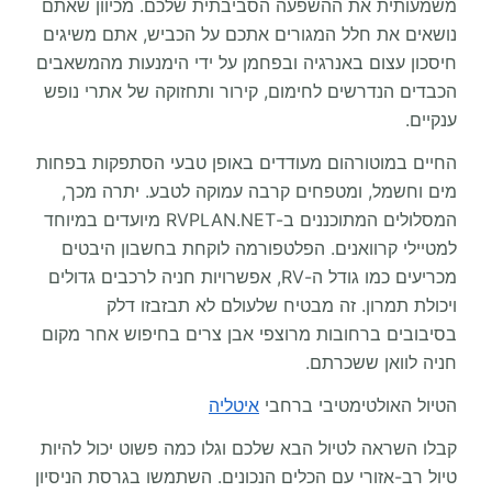
משמעותית את ההשפעה הסביבתית שלכם. מכיוון שאתם
נושאים את חלל המגורים אתכם על הכביש, אתם משיגים
חיסכון עצום באנרגיה ובפחמן על ידי הימנעות מהמשאבים
הכבדים הנדרשים לחימום, קירור ותחזוקה של אתרי נופש
ענקיים.
החיים במוטורהום מעודדים באופן טבעי הסתפקות בפחות
מים וחשמל, ומטפחים קרבה עמוקה לטבע. יתרה מכך,
המסלולים המתוכננים ב-RVPLAN.NET מיועדים במיוחד
למטיילי קרוואנים. הפלטפורמה לוקחת בחשבון היבטים
מכריעים כמו גודל ה-RV, אפשרויות חניה לרכבים גדולים
ויכולת תמרון. זה מבטיח שלעולם לא תבזבזו דלק
בסיבובים ברחובות מרוצפי אבן צרים בחיפוש אחר מקום
חניה לוואן ששכרתם.
הטיול האולטימטיבי ברחבי
איטליה
קבלו השראה לטיול הבא שלכם וגלו כמה פשוט יכול להיות
טיול רב-אזורי עם הכלים הנכונים. השתמשו בגרסת הניסיון