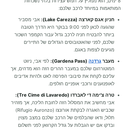
8 ימים, הוא ממליץ על חמש עצירות בלתי נשכחות
המותאמות במיוחד לרכב שלכם:
חניון אגם קארצה (Lake Carezza):
אבי מסביר
שהגעה לכאן לפני 9:00 בבוקר היא הדרך הטובה
ביותר להבטיח חניה לרכב גדול עבור הקמפר השכור
שלכם, לפני שהאוטובוסים הגדולים של התיירים
מגיעים לצפות באגם.
מעבר
גרדנה
(Gardena Pass):
לפי אבי, ניווט
המוטורהום שלכם במעבר ההרים הזה הוא מדהים, אך
עליכם לקחת את סיבובי הפרסה לאט ולהיות אדיבים
לאופנוענים ורוכבי אופניים חולפים.
טרה צ'ימה די לאברדו (Tre Cime di Lavaredo):
אבי מחשיב את המסלול הזה לחובת הליכה, אך מזהיר
שכביש האגרה לבקתת אורונצו (Rifugio Auronzo)
תלול; ודאו שהבלמים של הרכב שלכם במצב מצוין
ובדקו אם יש הגבלות על גודל הקרוואן לפני תשלום