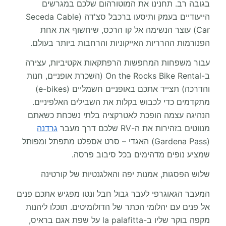
בגובה רב. תחנינו את המוטורהום שלכם במגרשים
הייעודיים בעמק ותיסעו ברכבל סצ'דה (Seceda Cable
Car) עוצר הנשימה אל קו הרכס, שיחשוף את אחת
הפנורמות ההרריות האייקוניות והרחבות ביותר בעולם.
עבור משפחות המחפשות הרפתקאות אקטיביות, עצירה
ב-On the Rocks Bike Rental (השכרת אופניים, חנות
והדרכה) תצייד אתכם באופניים חשמליים (e-bikes)
מתקדמים כדי לכבוש בקלות את השבילים האלפיניים.
הנהיגה עצמה הופכת לאטרקציה בלתי נשכחת כשאתם
מנווטים בזהירות את ה-RV שלכם דרך מעבר
גרדנה
(Gardena Pass) האגדי – סרט אספלט מתפתל ומפותל
שמציע נופים מדהימים בכל סיבוב פרסה.
שלוש הפסגות, אמנות יפה והאלגנטיות של קורטינה
המעבר הגאוגרפי לעבר גבול חבל ונטו מפגיש אתכם פנים
אל פנים עם יהלומי הכתר של הדולומיטים. תוכלו ליהנות
מקפה בוקר שליו ב-la palafitta על שפת אגם בראיס,