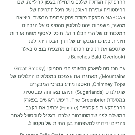
ההרפתקה הגדולה שלכם מתחילה בצפון קרוליינה, שם
ההיסטוריה עתירת האוקטן של היכל התהילה של
NASCAR מספקת נקודת זינוק עירונית מרגשת. ביציאה
מהעיר, משפחות ייהנו לחלוטין מהטיפוס אל הגבהים
המלכותיים של הרי הבלו רידג'. תוכלו לאסוף מפות אזוריות
חיוניות במרכז המבקרים של דרך הבלו רידג' לפני
שתספגו את הנופים הפתוחים מתצפית בנצ'ס באלד
(Bunches Bald Overlook).
עם הכניסה לפארק הלאומי הרי הסמוקי (Great Smoky
Mountains), תאתגרו את עצמכם במסלולים התלולים של
Chimney Tops, תאספו מידע במרכז המבקרים
שוגרלנדס (Sugarlands) ותיהנו מארוחה פנטסטית
במסעדת The Greenbrier. חיפוש ריגושים בפארק
ההרפתקאות פוקספייר (Foxfire) יכתיב את הקצב
המושלם לפני שהמוטורהום שלכם יתגלגל לנוקסוויל לאחר
צהריים ידידותי למשפחות בגן החיות של נוקסוויל.