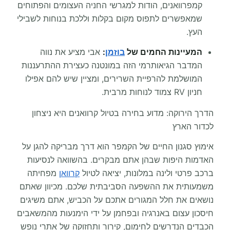
קמפרוואנים, הודות למגרשי החניה העצומים והפתוחים
שמאפשרים לתפוס מקום בקלות וללכת בנוחות לשבילי
העץ.
המעיינות החמים של
בוזמן
:
אבי מציע את נווה
המדבר הגיאותרמי הזה במונטנה כעצירת ההתרעננות
המושלמת להרפיית השרירים, ומציין שיש להם אפילו
חניון RV צמוד לנוחות מרבית.
הדרך הירוקה: מדוע בחירה בטיול קרוואנים היא ניצחון
לכדור הארץ
אימוץ סגנון החיים של הקמפר הוא דרך מבריקה להגן על
האדמות היפות שבהן אתם מבקרים. בהשוואה לנסיעות
ברכב פרטי ולינה במלונות, יציאה לטיול
קרוואן
מפחיתה
משמעותית את ההשפעה הסביבתית שלכם. מכיוון שאתם
נושאים את חלל המגורים אתכם על הכביש, אתם משיגים
חיסכון עצום באנרגיה ובפחמן על ידי הימנעות מהמשאבים
הכבדים הנדרשים לחימום, קירור ותחזוקה של אתרי נופש