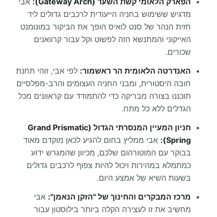
הפארק הלאומי קשת השער (Gateway Arch):
אבי
מדגיש ששימוש בחניה הייעודית לרכבים גדולים ליד
חזית הנהר של סנט לואיס הופך את הביקור במונומנט
האייקוני והמתנשא הזה לפשוט וקל עבור קרוואנים
שכורים.
האנדרטה הלאומית הר ראשמור:
לפי אבי, זוהי תחנת
חובה היסטורית, ומבני החניה העצומים והרב-מפלסיים
תוכננו בצורה מבריקה כדי להתמודד עם קראוונים מכל
הגדלים ללא כל מתח.
חניון המעיין המנסרתי הגדול (Grand Prismatic
Spring):
אבי ממליץ בחום להגיע לכאן מוקדם מאוד
בבוקר עם המוטורהום שלכם, מכיוון שהמגרש ידוע
כמתמלא במהירות ויכול להיות צפוף לרכבים גדולים
בשעות השיא של אמצע היום.
מרכז המבקרים והחינוך של "הזקן הנאמן":
אבי
מחשיב את זו לעצירה הקלה ביותר בילוסטון עבור