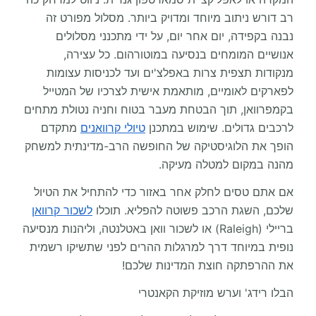
רב דורש ניתוב מיוחד ומדויק ביותר. מסלול מפורט זה
נבנה בקפידה, יום אחר יום, על ידי מתכנני מסלולים
אנושיים המומחים בנסיעה במוטורהום. כל עצירה,
מנקודות תצפית צרות באפלצ'ים ועד לכניסות עצומות
לפארקים לאומיים, מותאמת אישית לצרכיו של המטייל
בקמפרוואן, תוך הבטחת מעבר בטוח וחניה נטולת מתחים
לרכבים גדולים. שימוש במתכנן
טיולי קרוואנים
מתקדם
הופך את הלוגיסטיקה של החופשה הרב-מדינתית למשחק
מהנה במקום למטלה מעיקה.
אם אתם טסים לחלק אחר באזור כדי להתחיל את הטיול
שלכם, השגת הרכב פשוטה להפליא. תוכלו
לשכור קרוואן
בריילי (Raleigh) או לשכור וואן באטלנטה, וליהנות מנסיעה
נופית במיוחד דרך למרגלות ההרים לפני שתשיקו רשמית
את ההרפתקה חוצת המדינות שלכם!
הבלו רידג' וערש מוזיקת הקאנטרי