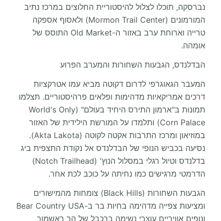
נברסקה, תוכלו לצלול להיסטוריית החלוצים במרכז נתיב
המורמונים (Mormon Trail Center) ולאסוף אספקה
טרייה וארוחת ערב באזור ה-Old Market התוסס של
אומהה.
הבדלנדס, הגבעות השחורות והמערב הפרוע
המעבר הגאוגרפי לדרום דקוטה מביא עמו אטרקציות
דרכים אמריקאיות מדהימות ופלאים פרהיסטוריים. תצלמו
תמונות ב"ארמון התירס היחיד בעולם" (World's Only
Corn Palace) ותלמדו על המורשת הילידית של האזור
במוזיאון ומרכז התרבות אקטה לקוטה (Akta Lakota).
נסיעה בכביש הנופי של הבדלנדס אל נקודת התצפית ביג
בדלנדס וטיול רגלי במסלול הנוץ' (Notch Trailhead)
הדרמטי מרגישים כמו נחיתה על כוכב לכת אחר.
הגבעות השחורות (Black Hills) צומחות מהמישורים
ומציעות צפייה מדהימה בחיות בר ב-Bear Country USA
ונופים אוויריים עוצרי נשימה ברכבל של הר ראשמור