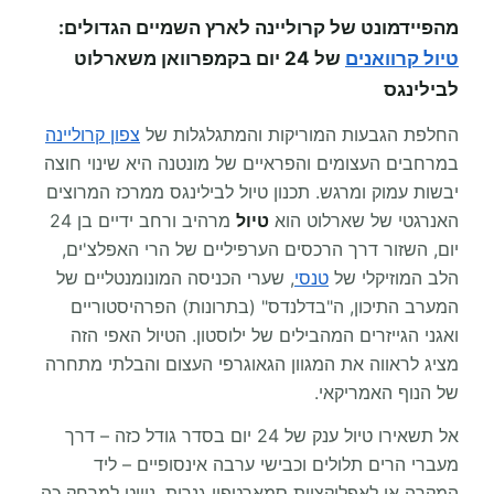
מהפיידמונט של קרוליינה לארץ השמיים הגדולים:
טיול קרוואנים
של 24 יום בקמפרוואן משארלוט
לבילינגס
החלפת הגבעות המוריקות והמתגלגלות של
צפון קרוליינה
במרחבים העצומים והפראיים של מונטנה היא שינוי חוצה
יבשות עמוק ומרגש. תכנון טיול לבילינגס ממרכז המרוצים
האנרגטי של שארלוט הוא
טיול
מרהיב ורחב ידיים בן 24
יום, השזור דרך הרכסים הערפיליים של הרי האפלצ'ים,
הלב המוזיקלי של
טנסי
, שערי הכניסה המונומנטליים של
המערב התיכון, ה"בדלנדס" (בתרונות) הפרהיסטוריים
ואגני הגייזרים המהבילים של ילוסטון. הטיול האפי הזה
מציג לראווה את המגוון הגאוגרפי העצום והבלתי מתחרה
של הנוף האמריקאי.
אל תשאירו טיול ענק של 24 יום בסדר גודל כזה – דרך
מעברי הרים תלולים וכבישי ערבה אינסופיים – ליד
המקרה או לאפליקציית סמארטפון גנרית. ניווט למרחק כה