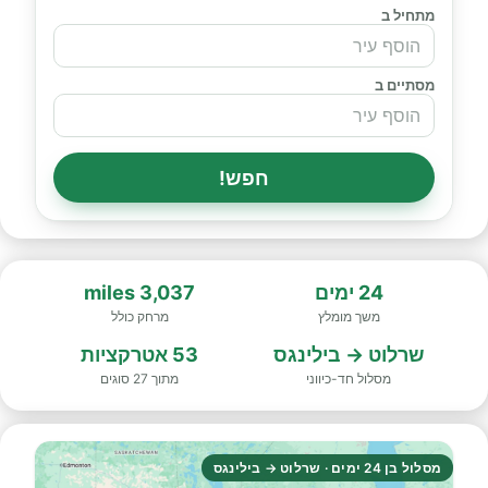
מתחיל ב
מסתיים ב
חפש!
24 ימים
3,037 miles
משך מומלץ
מרחק כולל
שרלוט → בילינגס
53 אטרקציות
מסלול חד-כיווני
מתוך 27 סוגים
מסלול בן 24 ימים · שרלוט → בילינגס