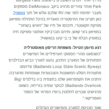
מרדף אחרי המים השוצפים ב-Burgess Falls State
Park ואחר צהריים מרגיע ביקב DelMonaco מספקים
מעבר יפהפה לפני שה-RV שלכם גולש אל תוך
נאשוויל
.
כאן תציינו את ההיסטוריה האגדית בהיכל התהילה ומוזיאון
מוזיקת הקאנטרי, תיכנסו אל חייו של "האיש בשחור"
במוזיאון ג'וני קאש, ותיהנו מברביקיו אותנטי ומוזיקה חיה
במועדון הבלוז של בי.בי קינג בנאשוויל.
רגע מיומן הטיול: משפחת הריסון מאוסטרליה
"כשנסענו מהרי הסמוקי הערפיליים אל המישורים
הפתוחים של המערב התיכון, נהגנו לאורך כביש הבדלנדס
(Badlands Loop State Scenic Byway) ונדהמנו
מתצורות הסלע המשוננות והצבעוניות שצומחות מהערבה.
החנינו את הקמפרוואן שלנו בתצפית ביג בדלנדס (Big
Badlands Overlook) לבוקר וצפינו בזריחה, כשאנו
מרגישים שבויים לחלוטין ביופיו הפראי של הספר
האמריקאי."
שער הכניסה למערב והמישורים הגדולים