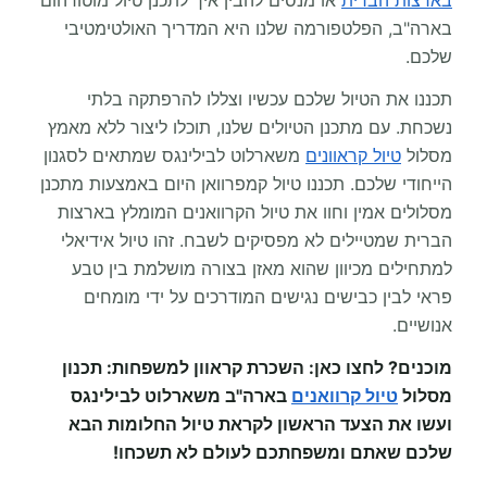
בארצות הברית
או מנסים להבין איך לתכנן טיול מוטורהום
בארה"ב, הפלטפורמה שלנו היא המדריך האולטימטיבי
שלכם.
תכננו את הטיול שלכם עכשיו וצללו להרפתקה בלתי
נשכחת. עם מתכנן הטיולים שלנו, תוכלו ליצור ללא מאמץ
מסלול
טיול קראוונים
משארלוט לבילינגס שמתאים לסגנון
הייחודי שלכם. תכננו טיול קמפרוואן היום באמצעות מתכנן
מסלולים אמין וחוו את טיול הקרוואנים המומלץ בארצות
הברית שמטיילים לא מפסיקים לשבח. זהו טיול אידיאלי
למתחילים מכיוון שהוא מאזן בצורה מושלמת בין טבע
פראי לבין כבישים נגישים המודרכים על ידי מומחים
אנושיים.
מוכנים? לחצו כאן: השכרת קראוון למשפחות: תכנון
מסלול
טיול קרוואנים
בארה"ב משארלוט לבילינגס
ועשו את הצעד הראשון לקראת טיול החלומות הבא
שלכם שאתם ומשפחתכם לעולם לא תשכחו!