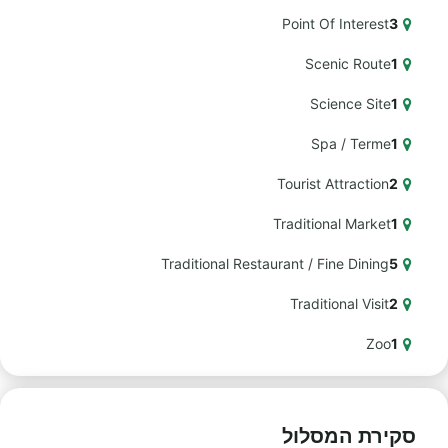
Point Of Interest
3
Scenic Route
1
Science Site
1
Spa / Terme
1
Tourist Attraction
2
Traditional Market
1
Traditional Restaurant / Fine Dining
5
Traditional Visit
2
Zoo
1
סקירת המסלול