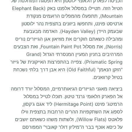
הכניסה לפארק הלאומי ילוסטון היא הפסגה המוחלטת של
הטיול הזה. תטיילו במסלול אלפנט באק (Elephant Back
Mountain), תתפעלו מהמפלים הרועמים מנקודת
ארטיסט פוינט, ותחפשו ביזונים בתצפית נהר ילוסטון
שבעמק היידן (Hayden Valley). האדמה מבעבעת
ומהבילה כשאתם חוקרים את מוזיאון אגן הגייזרים נוריס
(Norris), את מסלול Fountain Paint Pot, ואת הצבעים
המרהיבים בחניון המעיין המנסרתי הגדול (Grand
Prismatic Spring). צפייה בהתפרצות האייקונית של גייזר
"הזקן הנאמן" (Old Faithful) היא אבן דרך בלתי נשכחת
בטיול קרוואנים.
ביציאה מאגני הגייזרים הגיאותרמיים, המסלול יורד דרומה
אל הפארק הלאומי גרנד טיטון. תוכלו לטייל במסלול
הרמיטג' פוינט (Hermitage Point) ליד אגם ג'קסון,
לספוג את השתקפויות ההרים הרחבות בתצפית ווילו
פלאטס (Willow Flats), ולשתות משהו כשאתם יושבים
על כיסא אוכף בבר ה"מיליון דולר קאובוי" המפורסם