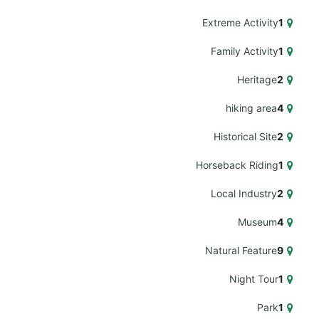
Extreme Activity
1
Family Activity
1
Heritage
2
hiking area
4
Historical Site
2
Horseback Riding
1
Local Industry
2
Museum
4
Natural Feature
9
Night Tour
1
Park
1