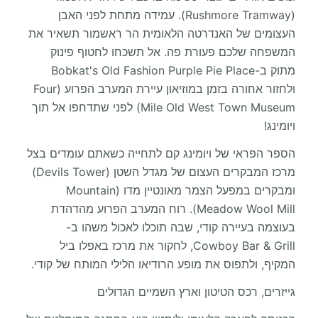
(Rushmore Tramway). עמידה מתחת לפני האבן
העצומים של האנדרטה הלאומית הר ראשמור תשאיר את
המשפחה שלכם פעורת פה. אל תשכחו לחטוף פינוק
מתוק ב-Bobkat's Old Fashion Purple Pie Place
ולחזור אחורה בזמן במוזיאון עיירת המערב הפרוע (Four
Mile Old West Town Museum) לפני שתדחפו אל תוך
ויומינג!
הספר הפראי של ויומינג קם לתחייה כשאתם עומדים בצל
מרכז המבקרים העצום של מגדל השטן (Devils Tower)
ומבקרים במפעל הצמר מאונטיין מדו (Mountain
Meadow Wool Mill). רוח המערב הפרוע מהדהדת
בעוצמה בעיירה קודי, שבה תוכלו לאכול משהו ב-
Cowboy Bar & Grill, לחקור את מרכז באפלו ביל
המקיף, ולתפוס את מופע הרודיאו הלילי המותח של קודי.
גייזרים, רכס הטיטון וארץ השמיים הגדולים