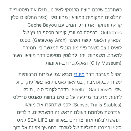
כשהרכב שלכם חוצה מקנטקי לאילינוי, תגלו את היסטוריית
החלוצים המקומית במוזיאון מחוז סלין (כפר החלוצים סלין
קריק) ותחקרו את דרכי המים עם Cache Bayou
Outfitters. בכניסה למיזורי, קימור הכסף הנוצץ של
הפארק הלאומי קשת השער (Gateway Arch) בסנט
לואיס ניצב כשער פיזי מונומנטלי המגשר בין המזרח
למערב. משפחות ייהנו לחלוטין מטיפוס דרך מוזיאון העיר
(City Museum) האקלקטי ורב-הקומות.
הטיול מערבה דרך
מיזורי
מביא עמו עצירות תרבותיות
עשירות בקולומביה, במוזיאון לאמנות וארכאולוגיה, וטיול
שליו ב-Shelter Gardens. בדרך לקנזס סיטי, תוכלו
ליהנות מרכיבה מרגיעה על סוסים בחוות סאנסט טריילס
(Sunset Trails Stables) לפני שתחקרו את מוזיאון
ואנדרטת מלחמת העולם הראשונה המעמיקים. הילדים
יתרגשו לבלות אחר צהריים באקווריום SEA LIFE קנזס
סיטי ובמרכז התגליות של לגולנד. בהמשך צפונה אל תוך