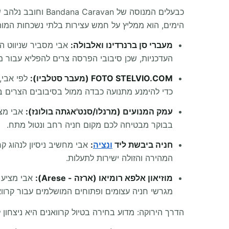
הימים, הוא ממליץ על חמש עצירות בלתי נשכחות המו
מעברי סן ברנרדינו ואלבולה:
אבי מסביר שניווט ה
העדכניות, שכן סיבובי הפרסה צרים להפליא עבור מו
FOTO STELVIO.COM (מעבר סטלביו):
לפי אבי,
כדי להימנע מתנועה כבדה ממול בסיבובים הצרים בי
עמק המנועים (מרנלו/סנט'אגתה בולונז):
בבוקר מבטיחה לכם מקום חניה רחב ונטול מתח.
חניה ביבשת ליד
ונציה
:
המהירה והזולה ישירות לתעלות.
מוזיאון אלפא רומיאו (ארזה - Arese):
אבי מציע א
מגרשי חניה עצומים ופתוחים המושלמים עבור קרווא
הדרך הירוקה: מדוע בחירה בטיול קרוואנים היא ניצחון 