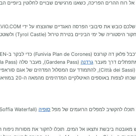
משתנה לתערובת אוסטרית
מתפתלים דרך מעבר
גרדנה
במסעדת aita Piè Tofana
סופיה
אובטח ביבשת ותצאו אל המים. תוכלו לחקור את מסורות ניפוח הזכו