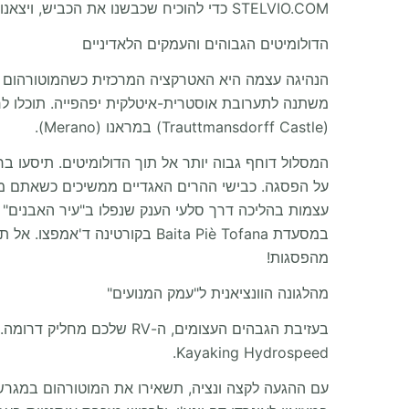
STELVIO.COM כדי להוכיח שכבשנו את הכביש, ויצאנו אל רוח ההרים הפריכה, כשאנו מרגישים שבויים לחלוטין ביופיים הבלתי נגוע של הרי האלפים."
הדולומיטים הגבוהים והעמקים הלאדיניים
(Trauttmansdorff Castle) במראנו (Merano).
על הפסגה. כבישי ההרים האגדיים ממשיכים כשאתם 
מהפסגות!
מהלגונה הוונציאנית ל"עמק המנועים"
בעזיבת הגבהים העצומים, ה-RV שלכם מחליק דרומה. תוכלו להקשיב למפלים הרועמים של מפל
Kayaking Hydrospeed.
עם ההגעה לקצה ונציה, תשאירו את המוטורהום במגרש מ