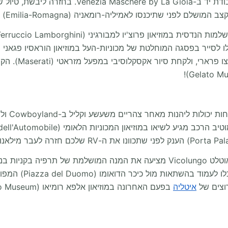
במוזיאון לאונרדו דה וינצ'י, ולרכוש מזכרת אותנטית ב
המרוצים במוזיאו
רכישת אופנה איטלקית יוקרתית בהנחות מדהימות באאוטלט Vicolungo מציעה את המנ
בעוד הקמפרוואן שלכ
רוצים של
איטליה