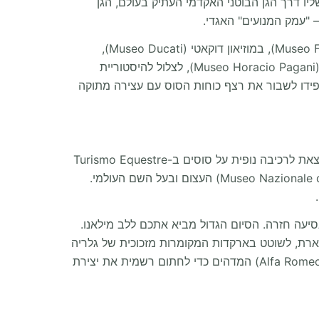
עבודת יד ב-Venezia Maschere by La Gioia. בחזרה ליבשת, טיול שליו דרך הגן הבוטני האקדמי העתיק בעולם, הגן
כאן, חלומות הרכב שלכם מתעוררים לחיים. תתפעלו משלמות הנדסית במוזיאון פרוצ'יו למבורגיני (Museo Ferruccio Lamborghini), במוזיאון דוקאטי (Museo Ducati),
ובמוזיאון הטכנולוגיות של למבורגיני (MUDETEC). תוכלו לסייר בפסגה המוחלטת של מכוניות-העל במוזיאון הוראסיו פגאני (Museo Horacio Pagani), לצלול להיסטוריית
ן פרארי, מוזיאון סטנגואליני ומוזיאון אנצו פרארי, ולקחת סיור אקסקלוסיבי במפעל מזראטי (Maserati). הקפידו לשבור את רצף כוחות הסוס עם עצירה מתוקה
בדחיפה מערבה אל חבל פיימונטה (Piedmont), משפחות יכולות ליהנות מאחר צהריים משעשע וקליל ב-Cowboyland ולצאת לרכיבה נופית על סוסים ב-Turismo Equestre
(Turin), מוטיב הרכב מגיע לשיאו במוזיאון המכוניות הלאומי (Museo Nazionale dell'Automobile) העצום ובעל השם העולמי.
ה המושלמת של תרפיה בקניות בנסיעה חזרה. הסיום הגדול מביא אתכם ללב מילאנו.
ם חונה בבטחה בפאתי העיר, תוכלו לעמוד בהשתאות מול כיכר הדואומו (Piazza del Duomo) המפוארת, לשוטט בארקדות המקומרות מזכוכית של גלריה
בפעם האחרונה במוזיאון אלפא רומיאו (Alfa Romeo Museum) המדהים כדי לחתום רשמית את יצירת