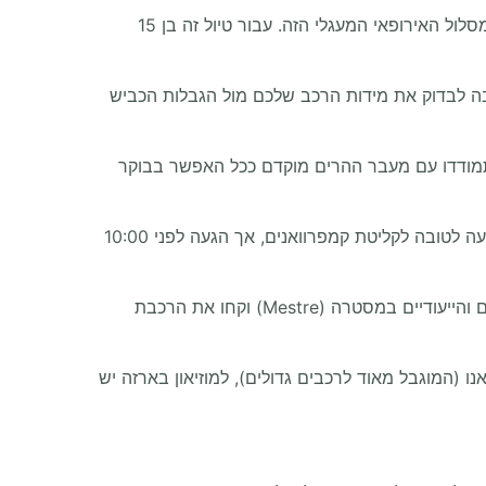
כבעלים המנוסה של Bandana Caravan וחובב נלהב של הדרכים הפתוחות, אבי בנדנה הנחה אינספור משפחות לאורך המסלול האירופאי המעגלי הזה. עבור טיול זה בן 15
בה לבדוק את מידות הרכב שלכם מול הגבלות הכביש
התמודדו עם מעבר ההרים מוקדם ככל האפשר בבוקר
אבי מציין שמגרשי החניה במוזיאוני למבורגיני ופרארי מצוידים בצורה מפתיעה לטובה לקליטת קמפרוואנים, אך הגעה לפני 10:00
אבי מחשיב ניסיון לנהוג קרוב לאיים כטעות; החנו את הוואן ששכרתם באזורי הקראוונים הגדולים והייעודיים במסטרה (Mestre) וקחו את הרכבת
 (המוגבל מאוד לרכבים גדולים), למוזיאון בארזה יש