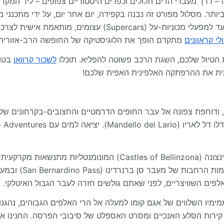
טן בן 15 ימים בסדר גודל כזה – דרך מעברי הרים תלולים וכפרים היסטוריים צפופים 
 ביותר. מסלול מפורט זה נבנה בקפידה, יום אחר יום, על ידי מתכנני
עצירה, מנקודות התחלה של מסלולי הליכה בגובה רב ועד למפעלי מ
ולי קראוונים
מתקדם הופך את הלוגיסטיקה של החופשה הרב-אזורית
הטיול שלכם, השגת הרכב פשוטה להפליא. תוכלו
לשכור קרוואן
בטור
מית את ההרפתקה האלפינית האפית שלכם!
דוחפת צפונה אל עבר החופים הדרמטיים והחצובים-בקרחונים של הא
עם הכניסה לקנטון טיצ'ינו (Ticino) השוויצרי, טירות בלינצונה (inzona
לפים השוויצריים, לפני שאתם גולשים חזרה לעבר הגבול האיטלקי.