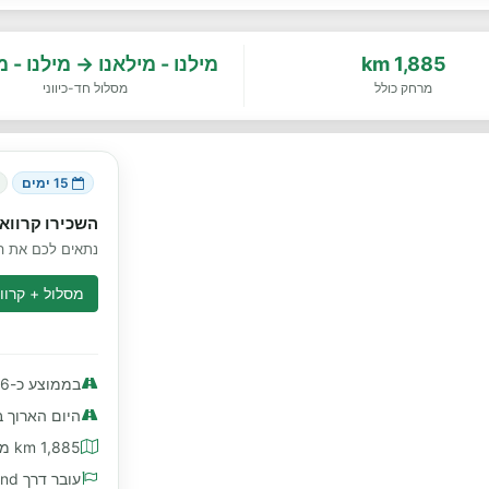
1,885 km
מילנו - מילאנו → מילנו - מ
מרחק כולל
מסלול חד-כיווני
15 ימים
השכירו קרוואן
נתאים לכם את הק
מסלול + קרווא
בממוצע כ-126 km ליום
היום הארוך ביותר
1,885 km מרחק כולל
עובר דרך Italy, Switzerland