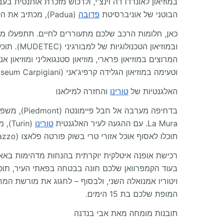
הבוטני של אוניברסיטת
פדובה
(Padua), מכתיב את הקצב המושלם לפני שתיכנסו לאמיליה-רומאניה (Emilia-Romagna) – "עמק המנועים" האגדי.
וטעימה במוזיאון הגלידה קרפיג'אני (Gelato Museum Carpigiani)!
האלגנטיות של
טורינו
והחזרה למילאנו
La Mura. עם ההגעה לעיר האלגנטית
טורינו
תוכלו לאסוף אוכל אזורי טרי בשוק פורטה פלאצו (Porta Palazzo) הענק לפני שתכוונו את ה-RV שלכם חזרה לעבר מילאנו.
ויטוריו אמנואלה השני, ולבסוף – לחגוג את מורשת המ
המופת שלכם בת 15 הימים.
תובנות מומחה מאת אבי בנדנה