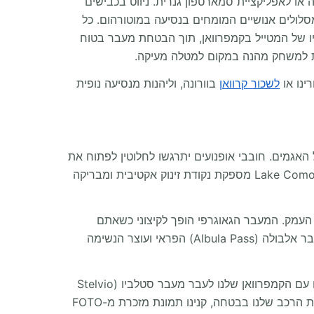
– ליד המקרה או לאפליקציית סמארטפון גנרית. ניווט בכבישים
 מסלולים אנושיים המומחים בנסיעה במוטורהום. כל
כוניות-על (Supercars) עצומים, מותאמת אישית לצרכיו של המטייל בקמפרוואן, תוך הבטחת מעבר בטוח
 למשחק מהנה במקום למטלה מעיקה.
ינו או
לשכור קרוואן
בוורונה, וליהנות מנסיעה נופית
גמים. חובבי אופנועים יתרגשו לחלוטין לפתוח את
הטיול במוזיאון מוטו גוצי (Moto Guzzi) ההיסטורי במנדלו דל לאריו (Mandello del Lario). יציאה למים עם Lake Como Adventures מספקת נקודת זינוק אקטיבית ומבריקה
Castles of Bell) המונומנטליות מתנשאות מקרקעית העמק. המעבר הגאוגרפי הופך לקיצוני כשאתם
מכוונים את ה-RV שלכם לעבר העננים. ניווט זהיר בעקומות הרחבות של מעבר סן ברנרדינו (San Bernardino Pass) ובמעבר אלבולה (Albula Pass) הפראי ועוצר הנשימה
"כשנסענו ממימיו השלווים של אגם קומו למעלה אל הרי האלפים הגבוהים, נהגנו עם הקמפרוואן שלנו לעבר מעבר סטלביו (Stelvio
Pass) האגדי. נדהמנו לחלוטין מקנה המידה העצום של קירות הסלע האנכיים ומסרט האספלט של סיבובי הפרסה. החנינו את הרכב שלנו בבטחה, קנינו תמונת מזכרת מ-FOTO