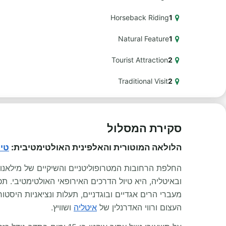
Horseback Riding
1
Natural Feature
1
Tourist Attraction
2
Traditional Visit
2
סקירת המסלול
הלולאה המוטורית והאלפינית האולטימטיבית:
טיו
ובאיטליה, היא טיול הדרכים האירופאי האולטימטיבי. תכנון טיול מעגלי בן 15 ימים
מעברי הרים אגדיים ובוגדניים, תעלות ונציאניות היסטו
העצום ורווי האדרנלין של
איטליה
ושוויץ.