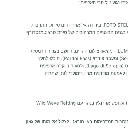
הנהיגה עצמה היא האטרקציה המרכזית כשהמוטורהום שלכם כובש את סיבובי הפרסה האגדיים שהונצחו על ידי FOTO STELVIO.COM. בירידה אל אזור דרום טירול, התרבות
-איטלקית יפהפייה. תוכלו לחקור היסטוריה של ימי הביניים בטירת טירול (Tyrol Castle) ולשוטט בגנים הבוטניים המרהיבים של טירת טראוטמנסדורף
המסלול דוחף גבוה יותר אל תוך הדולומיטים. תיסעו ברכבל פלאן דה קורונס (Funivia Plan de Corones) כדי לבקר ב-LUMEN – מוזיאון צילום ההרים, היושב בצורה דרמטית
(Gardena Pass), מעבר סלה (Sella Pass) ומעבר פורדוי (Pordoi Pass). תוכלו לחלץ
עצמות בהליכה דרך סלעי הענק שנפלו ב"עיר האבנים" (Città dei Sassi), להתמודד עם המסלול המדהים של אגם סוראפיס (Lago di Sorapis), ולסעוד ביוקרה אלפינית
B בקורטינה ד'אמפצו. אל תשכחו לצפות באוספים האיטלקיים המדהימים מהמאה ה-20 במוזיאון לאמנות מודרנית מריו רימולדי לפני שתרדו
(Soffia Waterfall) ולחפש אדרנלין בנהר עם Wild Wave Rafting
כית המדהימות באי מוראנו, לצלול אל מוחו של גאון