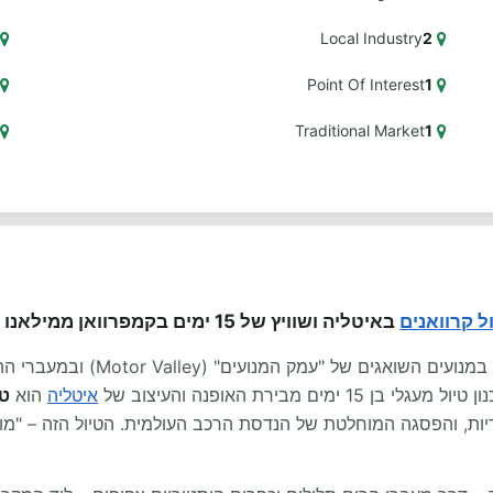
Local Industry
2
Point Of Interest
1
Traditional Market
1
ל קרוואנים
באיטליה ושוויץ של 15 ימים בקמפרוואן ממילאנו
החלפת הרחובות המטרופוליטניים וה
 מבירת האופנה והעיצוב של
איטליה
הוא
טי
ריות, והפסגה המוחלטת של הנדסת הרכב העולמית. הטיול הזה – "מוזיא