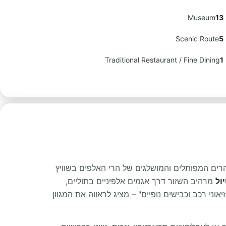
Museum
13
Scenic Route
5
Traditional Restaurant / Fine Dining
1
שיקיים של מילאנו במנועים השואגים של "עמק המנועים" (Motor Valley) ובמעברי ההרים המפותלים והמושלגים של הרי האלפים בשוויץ
ול
מרהיב השזור דרך אגמים אלפיניים בתוליים,
וני רכב וכבישים נופיים" – מציג לראווה את המגוון