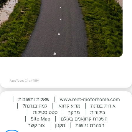
PageType: City (489)
www.rent-motorhome.com
|
שאלות ותשובות
|
אודות בנדנה
|
מדוע קרוואן
|
למה בנדנה?
|
ביקורות
|
מחקר
|
סטטיסטיקות
|
השכרת קרוואנים בעולם
|
Site Map
|
הצהרת נגישות
|
תקנון
|
צור קשר