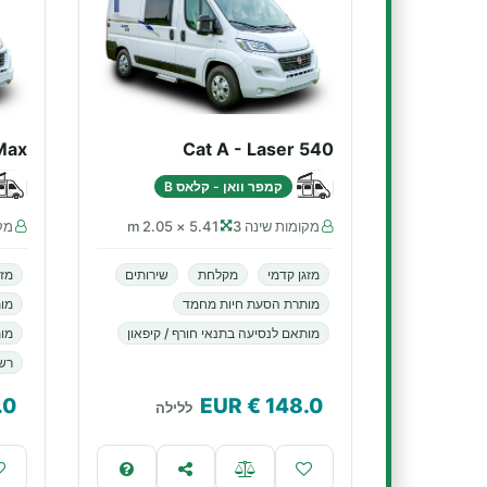
Max
Cat A - Laser 540
קמפר וואן - קלאס B
מקומות שינה 3
5.41 × 2.05 m
מקו
מזגן קדמי
מקלחת
שירותים
מזג
מותרת הסעת חיות מחמד
מו
מותאם לנסיעה בתנאי חורף / קיפאון
מות
רשא
.0
€ EUR
148.0
ללילה