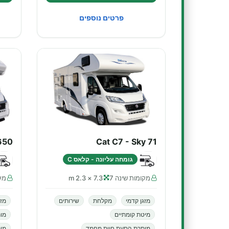
פרטים נוספים
650
Cat C7 - Sky 71
גומחה עליונה - קלאס C
מקומות שינה 7
7.3 × 2.3 m
מקו
מזגן קדמי
מקלחת
שירותים
מזג
מיטת קומתיים
מו
מותרת הסעת חיות מחמד
מות