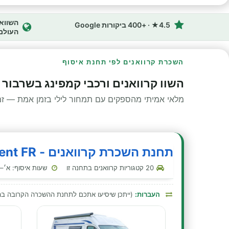
4.5★ · +400 ביקורות Google
העולם
השכרת קרוואנים לפי תחנת איסוף
השוו קרוואנים ורכבי קמפינג בשרבור 
מלאי אמיתי מהספקים עם תמחור לילי בזמן אמת — זמינ
תחנת השכרת קרוואנים - BluRent FR - שרבור מופרטו - נמל תעופה
20 קטגוריות קרוואנים בתחנה זו
שעות איסוף: א׳–ה׳ 09:00–19:00 · שבת 09:00–19:00 · ראשון 0
העברות:
(ייתכן שיסיעו אתכם לתחנת ההשכרה הקרובה 