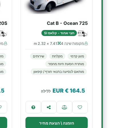
 20S
Cat B - Ocean 725
חצי אחוד - קלאס SI
מקומות שינה 4
7.41 × 2.32 m
מקו
מזגן קדמי
מקלחת
שירותים
מזג
מותרת הסעת חיות מחמד
מו
מותאם לנסיעה בתנאי חורף / קיפאון
מות
.5
€ EUR
164.5
ללילה
הזמנה \ הצעת מחיר