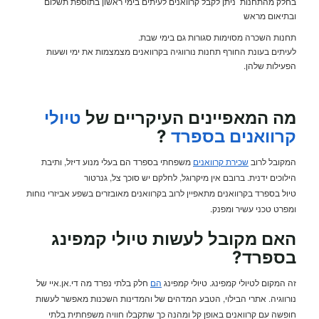
בחלק מהתחנות ניתן לקבל קרוואנים לעיתים בימי ראשון בתוספת תשלום
ובתיאום מראש
תחנות השכרה מסוימות סגורות גם בימי שבת.
לעיתים בעונת החורף תחנות נורווגיה בקרוואנים מצמצמות את ימי ושעות
הפעילות שלהן.
מה המאפיינים העיקריים של
טיולי
קרוואנים בספרד
?
המקובל לרוב
שכירת קרוואנים
משפחתי בספרד הם בעלי מנוע דיזל, ותיבת
הילוכים ידנית. ברובם אין מיקרוגל, לחלקם יש סוכך צל, גנרטור
טיול בספרד בקרוואנים מתאפיין לרוב בקרוואנים מאובזרים בשפע אביזרי נוחות
ומפרט טכני עשיר ומפנק.
האם מקובל לעשות טיולי קמפינג
בספרד?
זה המקום לטיולי קמפינג. טיולי קמפינג
הם
חלק בלתי נפרד מה די.אן.איי של
נורווגיה. אתרי הבילוי, הטבע המדהים של והמדינות השכנות מאפשר לעשות
חופשה עם קרוואנים באופן קל ומהנה כך שתקבלו חוויה משפחתית בלתי