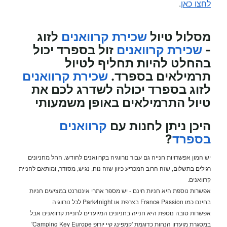
לחצו כאן
.
מסלול טיול
שכירת קרוואנים
לזוג
-
שכירת קרוואנים
זול בספרד יכול
בהחלט להיות תחליף לטיול
תרמילאים בספרד.
שכירת קרוואנים
לזוג בספרד יכולה לשדרג לכם את
טיול התרמילאים באופן משמעותי
היכן ניתן לחנות עם
קרוואנים
בספרד
?
יש המון אפשרויות חנייה גם עבור נורווגיה בקרוואנים לחודש. החל מחניונים
רגילים בתשלום, שזה הרוב המכריע כיוון שזה נוח, נגיש, מסודר, ומותאם לחניית
קרוואנים.
אפשרות נוספת היא חניות חינם - יש מספר אתרי אינטרנט במציעים חניות
בחינם כמו France Passion בצרפת או Park4night לכל נורווגיה
אפשרות טובה נוספת היא חנייה בחניונים המיועדים לחניית קרוואנים אבל
במסגרת מועדון הנחות כדוגמת 'קמפינג קיי יורופ Camping Key Europe'