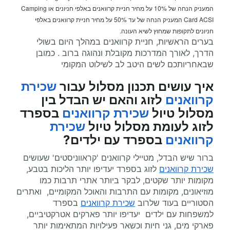
המעניק הנחה של 10% על מחיר חניית קרוואנים באלפי חניונים או Camping
Card ACSI המעניק הנחה של עד 50% על מחיר חניית קרוואנים באלפי
חניונים לתקופות שמחוץ לשיא העונה.
בערים הראשיות, חניית קרוואנים במהלך היום בשולי
הדרך, לאורך המדרכות מקובלת ונהוגה ברוב . כמובן
שבאחריותכם לשים היטב לב לשילוט המקומי
איך עושים תכנון מסלול עבור
שכירת
קרוואנים
לזוג והאם יש הבדל בין
מסלול טיול
שכירת קרוואנים
בספרד
לזוג לעומת מסלול טיול
שכירת
קרוואנים
בספרד עם ילדים?
ברור שיש הבדל, מטיילי קרוואנים 'קראווניסטים' שעושים
שכירת קרוואנים
לזוג בספרד יעדיפו יותר הליכות בטבע,
מקומות יותר שקטים, לבקר ביותר אתרי תרבות כמו
מוזיאונים, מקומות עם התרבות והאוכל המקומיים, ואתרים
הסטוריים בעוד שלרוב
שכירת קרוואנים
בספרד
למשפחות עם ילדים יעדיפו יותר פארקים אטרקטיביים,
פארקי מים, גני חיות וכשאר פעילויות המתאימות יותר