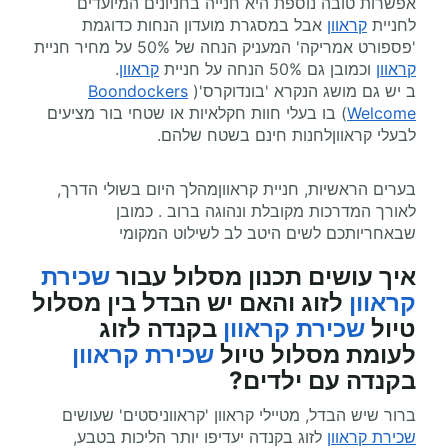
אפשרות טובה נוספת היא חנייה בחניונים המיועדים
לחניית
קראוון
אבל במסגרת מועדון הנחות כדוגמת
'פספורט אמריקה' המעניק הנחה של 50% על מחיר חניית
קראוון
וכמובן גם 50% הנחה על חניית
קראוון
.
ב יש גם מושג הנקרא 'בונדוקרס'(
Boondockers
Welcome
) בו בעלי חוות חקלאיות או שטחי בור מציעים
לבעלי קראווןלחנות חינם בשטח שלהם.
בערים הראשיות, חניית קראווןמהלך היום בשולי הדרך,
לאורך המדרכות מקובלת ונהוגה ברוב . כמובן
שבאחריותכם לשים היטב לב לשילוט המקומי
איך עושים תכנון מסלול עבור
שכירת
קראוון
לזוג והאם יש הבדל בין מסלול
טיול
שכירת קראוון
בקנדה לזוג
לעומת מסלול טיול
שכירת קראוון
בקנדה עם ילדים?
ברור שיש הבדל, מטיילי קראוון 'קראווניסטים' שעושים
שכירת קראוון
לזוג בקנדה יעדיפו יותר הליכות בטבע,