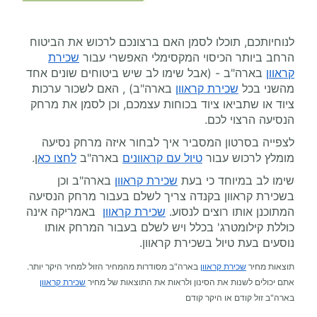
לנוחיותכם, תוכלו לסמן האם ברצונכם לרכוש את הביטוח
הרחב ביותר הכיסוי המקסימלי האפשרי עבור
שכירת
קראוון
בארה"ב - (אבל שימו לב שיש ביטוחים שונים אחד
מהשני בכל
שכירת קראוון
בארה"ב) , האם לשכור ערכות
ציוד או שתביאו ציוד בכוחות עצמכם, וכן לסמן את מרחק
הנסיעה הרצוי לכם.
לצפייה בסרטון המסביר איך לבחור איזה מרחק נסיעה
מומלץ לרכוש עבור
טיול עם קראוונים
בארה"ב
לחצו כא
ן.
שימו לב במיוחד כי בעת
שכירת קראוון
בארה"ב וכן
בשכירת קראוון בקנדה צריך לשלם בעבור מרחק הנסיעה
המתוכנן אותו רוצים לנסוע.
שכירת קראוון
באמריקה אינה
כוללת קילומטרג' בכלל ויש לשלם בעבור המרחק אותו
נוסעים בעת טיול בשכירת קראוון.
תוצאות מחיר
שכירת קראוון
בארה"ב מסודרות מהמחיר הזול למחיר היקר יותר.
אתם יכולים לשנות את הסינון ולראות את התוצאות של מחיר
שכירת קראוון
בארה"ב זול קודם או היקר קודם