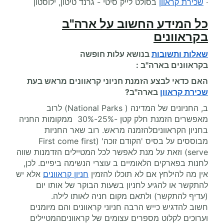
·
שכירת קראוון
בסולט לייק סיטי - גרנד טיטון, ילוסטון
כל המידע החשוב על
ארה"ב
בקראוונים
שאלות ותשובות
בנושא עלות
חופשה
בקראוונים
בארה"ב :
האם כדאי לבצע הזמנת חניוני קראוונים מראש בעת
שכירת קראוון
בארה"ב?
ב, החניונים של המדינה ( National Parks) לרוב
מאפשרים הזמנת חלק קטן -25%-30% ממקומות החניה
בחניון הקראווניםלהזמנה מראש. רוב שאר החניות
מבוססים על בסיס 'הקודם זוכה' (First come first
serve) וזאת על מנת לאפשר לכל המטיילים הזדמנות שווה
לחנות בפארקים הלאומיים ב עוצרי הנשימה ביפיים. לכן,
אין מה להילחץ אם לא תוכלו להזמין
חניון קראוונים
אלא יש
להתקשר או להגיע לחניון בשעות הבוקר של אותו יום
(עדיף להתקשר) ולתאם מקום חניה לאותו לילה.
חשוב להדגיש כייש הרבה חניוני קראוונים והם מיומנים
וערוכים לקלוט מספרים עצומים של קראווניםהמטיילים