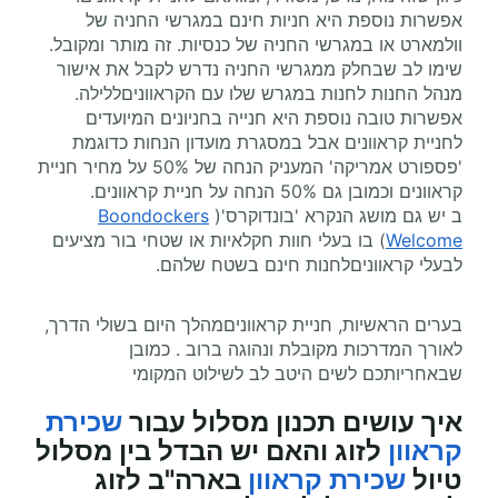
אפשרות נוספת היא חניות חינם במגרשי החניה של
וולמארט או במגרשי החניה של כנסיות. זה מותר ומקובל.
שימו לב שבחלק ממגרשי החניה נדרש לקבל את אישור
מנהל החנות לחנות במגרש שלו עם הקראווניםללילה.
אפשרות טובה נוספת היא חנייה בחניונים המיועדים
לחניית קראוונים אבל במסגרת מועדון הנחות כדוגמת
'פספורט אמריקה' המעניק הנחה של 50% על מחיר חניית
קראוונים וכמובן גם 50% הנחה על חניית קראוונים.
ב יש גם מושג הנקרא 'בונדוקרס'(
Boondockers
Welcome
) בו בעלי חוות חקלאיות או שטחי בור מציעים
לבעלי קראווניםלחנות חינם בשטח שלהם.
בערים הראשיות, חניית קראווניםמהלך היום בשולי הדרך,
לאורך המדרכות מקובלת ונהוגה ברוב . כמובן
שבאחריותכם לשים היטב לב לשילוט המקומי
איך עושים תכנון מסלול עבור
שכירת
קראוון
לזוג והאם יש הבדל בין מסלול
טיול
שכירת קראוון
בארה"ב לזוג