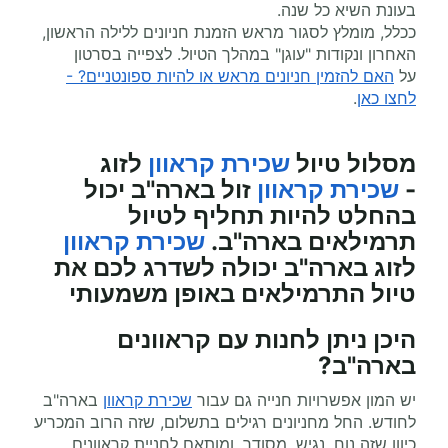
בעונת השיא כל שנה.
ככלל, מומלץ לסגור מראש הזמנת חניונים ללילה הראשון,
האחרון ונקודות "עוגן" במהלך הטיול. לצפייה בסרטון
על
האם להזמין חניונים מראש או להיות ספונטניים? -
לחצו כאן
.
מסלול טיול
שכירת קראוון
לזוג
-
שכירת קראוון
זול בארה"ב יכול
בהחלט להיות תחליף לטיול
תרמילאים בארה"ב.
שכירת קראוון
לזוג בארה"ב יכולה לשדרג לכם את
טיול התרמילאים באופן משמעותי
היכן ניתן לחנות עם קראוונים
בארה"ב?
יש המון אפשרויות חנייה גם עבור
שכירת קראוון
בארה"ב
לחודש. החל מחניונים רגילים בתשלום, שזה הרוב המכריע
כיוון שזה נוח, נגיש, מסודר, ומותאם לחניית קראוונים.