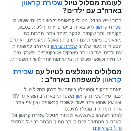
לעומת מסלול טיול
שכירת קראוון
בארה"ב עם ילדים?
ברור שיש הבדל, מטיילי קראוונים 'קראווניסטים' שעושים
שכירת קראוון
לזוג בארה"ב יעדיפו יותר הליכות בטבע,
מקומות יותר שקטים, לבקר ביותר אתרי תרבות כמו
מוזיאונים, מקומות עם התרבות והאוכל המקומיים, ואתרים
הסטוריים בעוד שלרוב
שכירת קראוון
בארה"ב למשפחות
עם ילדים יעדיפו יותר פארקים אטרקטיביים, פארקי מים,
גני חיות וכשאר פעילויות המתאימות יותר להווי המשפחתי.
מסלולים מומלצים ל
טיול עם
שכירת
קראוון
למשפחה בארה"ב
:
האתר המקיף והמומלץ ביותר של תכנון מסלול טיול
עבור טיול
שכירת קראוון
משפחתי בארה"ב הוא אתר
RV
Planet
שהוא אתר ייעודי לשוכרי קראוונים (אין אף אתר
אחר דומה לו). מומלץ להיכנס
לאתר
www.rvplan.net
ולבחור מסלול שכירת קראוון זול
בארה"ב המתאים לכם ביותר מתוך מבחר רב של מסלולי
טיול בקראוונים