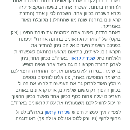
בארה"ב ניתן לקחת את הקראוונים בתחנת השכרה אחת
ולהחזירו בתחנת השכרה אחרת. בשפה המקצועית זה
נקרא השכרה בכיוון אחד. השכרה לכיוון אחד (החזרת
קראוונים בתחנה שונה מזו שהתחלנו) מקובלת מאוד
באמריקה.
באתר בנדנה, כאשר אתם מסמנים את תיבת הסימון (צ'ק
בוקס) של "החזרת הקראוונים בתחנה אחרת" תיפתח
בפניכם רשימת היעדים אליהם ניתן להחזיר את
הקראוונים. לעיתים, בתיאום מראש ובהתאם לאפשרויות
ולעלויות טיול
שכירת קראוון
בארה"ב בכיוון אחד, ניתן
לארגן החזרת הקראוונים גם ביעד אחר שאינו מופיע
ברשימה. במידה ולא מצאתם את יעד ההחזרה הרצוי לכם
ברשימה המופיעה באתר, פנו אלינו לפרטים נוספים.
מומלץ מאוד לבדוק גם את האפשרות לבצע את הטיול
בכיוון ההפוך רק משום שלעיתים, אותו קראוונים באותם
תאריכים יעלה פחות כסף בכיוון אחד מאשר בכיוון ההפוך.
זה יכול להוזיל לכם משנעותית את עלות קראוונים בארה"ב
לצפייה איך לעשות חיפוש
שכירת קראוון
בארה"ב לטיול
מחוף לחוף (ניו יורק ללוס אנג'לס או להיפך) ראו דוגמה: