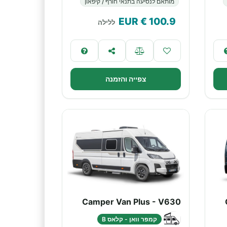
מותאם לנסיעה בתנאי חורף / קיפאון
€ EUR
100.9
ללילה
צפייה והזמנה
Camper Van Plus - V630
קמפר וואן - קלאס B