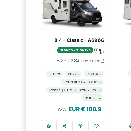
B 4 - Classic - A696G
חצי אחוד - קלאס SI
מקומות שינה 4
7 × 2.2 m
מזגן קדמי
מקלחת
שירותים
מותרת הסעת חיות מחמד
מותאם לנסיעה בתנאי חורף / קיפאון
גיר אוטומטי
€ EUR
100.9
ללילה