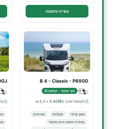
צפייה והזמנה
90GJ
B 4 - Classic - P690D
חצי אחוד - קלאס SI
מקומות שינה 4
6.99 × 2.3 m
מקו
מזגן קדמי
מקלחת
שירותים
מזג
מותרת הסעת חיות מחמד
מו