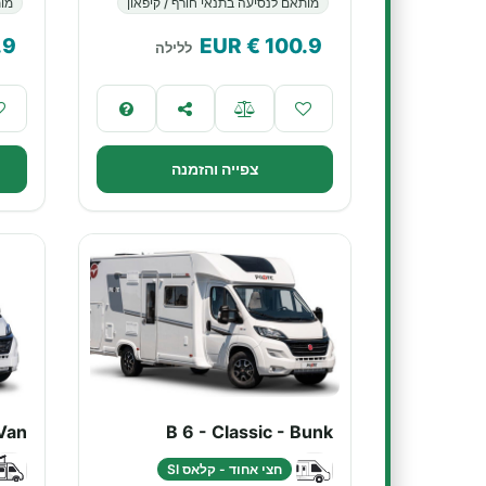
מותאם לנסיעה בתנאי חורף / קיפאון
מות
.9
€ EUR
100.9
ללילה
צפייה והזמנה
Van
B 6 - Classic - Bunk
חצי אחוד - קלאס SI