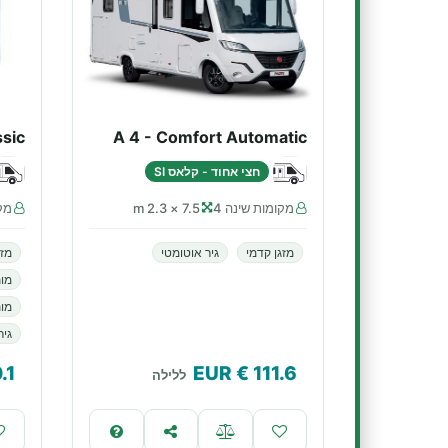
ssic
A 4 - Comfort Automatic
חצי אחוד - קלאס SI
מקומות שינה 4
7.5 × 2.3 m
מקו
מזגן קדמי
גיר אוטומטי
מזג
מו
מות
גיר
.1
€ EUR
111.6
ללילה