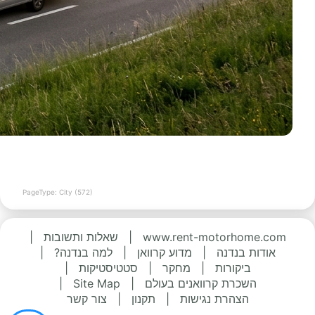
PageType: City (572)
www.rent-motorhome.com
|
שאלות ותשובות
|
אודות בנדנה
|
מדוע קרוואן
|
למה בנדנה?
|
ביקורות
|
מחקר
|
סטטיסטיקות
|
השכרת קרוואנים בעולם
|
Site Map
|
הצהרת נגישות
|
תקנון
|
צור קשר