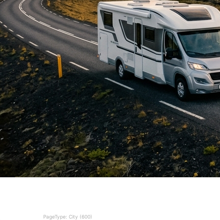
PageType: City (600)