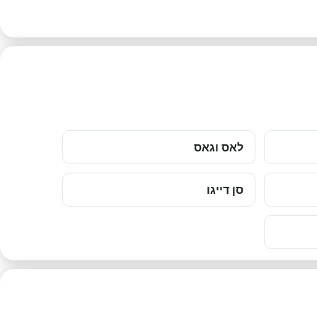
לאס וגאס
סן דייגו