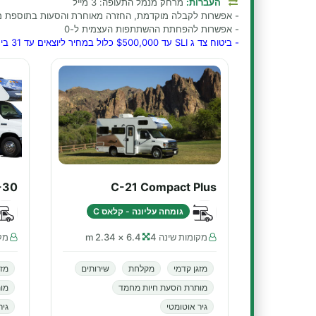
העברות:
מרחק מנמל התעופה: 3 מייל
- אפשרות לקבלה מוקדמת, החזרה מאוחרת והסעות בתוספת מ
- אפשרות להפחתת ההשתתפות העצמית ל-0
- ביטוח צד ג SLI עד $500,000 כלול במחיר ליוצאים עד 31 בינואר 2027
-30
C-21 Compact Plus
גומחה עליונה - קלאס C
מקומות שינה 4
6.4 × 2.34 m
מקו
מזגן קדמי
מקלחת
שירותים
מזג
מותרת הסעת חיות מחמד
מו
גיר אוטומטי
גיר