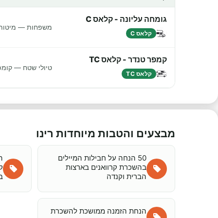
גומחה עליונה - קלאס C
משפחות — מיטות נ
קלאס C
קמפר טנדר - קלאס TC
טיולי שטח — קומפ
קלאס TC
מבצעים והטבות מיוחדות רינו
50 הנחה על חבילות המיילים
ה
בהשכרת קרוואנים בארצות
ק
הברית וקנדה
בק
הנחת הזמנה ממושכת להשכרת