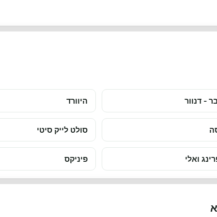
ר - דנוור
היוורד
ה
סולט לייק סיטי
ינג ואלי
פיניקס
א