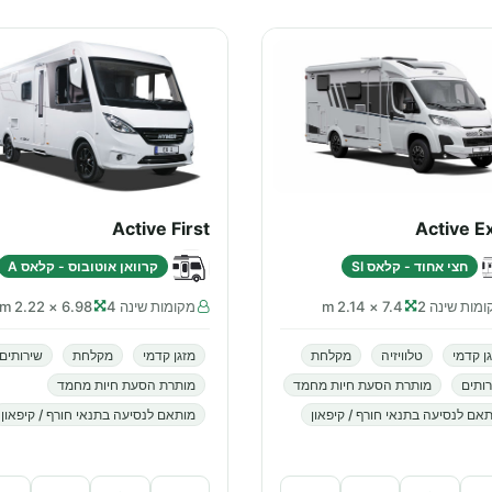
Active First
Active E
חצי אחוד - קלאס SI
קרוואן אוטובוס - קלאס A
מות שינה 2
7.4 × 2.14 m
מקומות שינה 4
6.98 × 2.22 m
ן קדמי
טלוויזיה
מקלחת
מזגן קדמי
מקלחת
שירותים
ותים
מותרת הסעת חיות מחמד
מותרת הסעת חיות מחמד
אם לנסיעה בתנאי חורף / קיפאון
מותאם לנסיעה בתנאי חורף / קיפאון