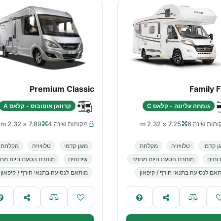
Premium Classic
Family F
גומחה עליונה - קלאס C
קרוואן אוטובוס - קלאס A
מות שינה 6
7.25 × 2.32 m
מקומות שינה 4
7.89 × 2.32 m
ן קדמי
טלוויזיה
מקלחת
מזגן קדמי
טלוויזיה
מקלחת
ותים
מותרת הסעת חיות מחמד
שירותים
מותרת הסעת חיות מח
אם לנסיעה בתנאי חורף / קיפאון
מותאם לנסיעה בתנאי חורף / קיפאון