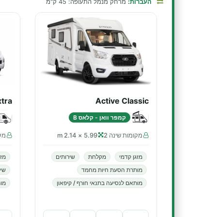
העברות:
מרחק מנמל התעופה: 45 ק"מ
xtra
Active Classic
קמפר וואן - קלאס B
מקומות שינה 2
5.99 × 2.14 m
מקו
מזגן קדמי
מקלחת
שירותים
מזג
מותרת הסעת חיות מחמד
שיר
מותאם לנסיעה בתנאי חורף / קיפאון
מות