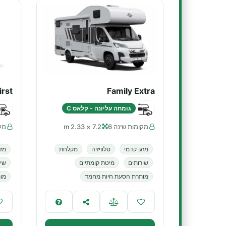
irst
Family Extra
גומחה עליונה - קלאס C
מקומות שינה 6
7.2 × 2.33 m
מקו
מזגן קדמי
טלוויזיה
מקלחת
מזג
שירותים
מיטת קומתיים
שיר
מותרת הסעת חיות מחמד
מות