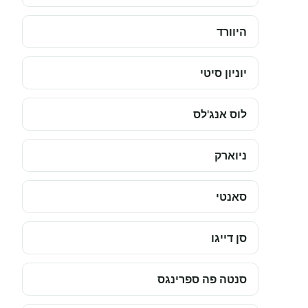
היוורד
יוניון סיטי
לוס אנג'לס
ניוארק
סאנטי
סן דייגו
סנטה פה ספרינגס