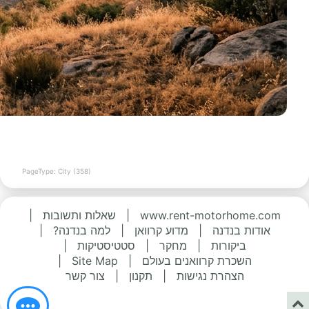
PageType: City (358)
www.rent-motorhome.com
|
שאלות ותשובות
|
אודות בנדנה
|
מדוע קרוואן
|
למה בנדנה?
|
ביקורות
|
מחקר
|
סטטיסטיקות
|
השכרת קרוואנים בעולם
|
Site Map
|
הצהרת נגישות
|
תקנון
|
צור קשר